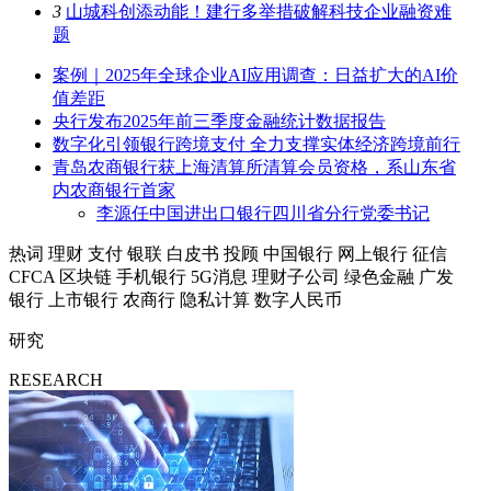
3
山城科创添动能！建行多举措破解科技企业融资难
题
案例｜2025年全球企业AI应用调查：日益扩大的AI价
值差距
央行发布2025年前三季度金融统计数据报告
数字化引领银行跨境支付 全力支撑实体经济跨境前行
青岛农商银行获上海清算所清算会员资格，系山东省
内农商银行首家
李源任中国进出口银行四川省分行党委书记
热词
理财
支付
银联
白皮书
投顾
中国银行
网上银行
征信
CFCA
区块链
手机银行
5G消息
理财子公司
绿色金融
广发
银行
上市银行
农商行
隐私计算
数字人民币
研究
RESEARCH