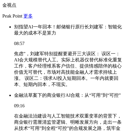
金视点
Peak Point
更多
别指望AI一年回本！邮储银行原行长刘建军：智能化
最大的成本不是算力
08:57
焦虑”，刘建军特别提醒要避开三大误区： 误区一：
AI会大规模替代人工。实际上机器仅替代标准化重复
工作，客户经理维系客户信任、提供情感陪伴的核心
价值无可替代，市场对高技能金融人才需求持续上
涨。 误区二：强求AI投入短期回本。一年内就要回
本、短期内回本，不现实。
金融法草案下的商业银行AI合规：从“可用”到“可控”
09:16
在金融法治建设与人工智能技术双重变革的背景下，
商业银行需厘清监管逻辑、明晰发展方向，走出一条
从技术“可用”到全程“可控”的合规发展之路，筑牢金