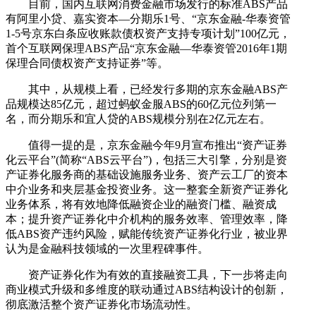
目前，国内互联网消费金融市场发行的标准ABS产品
有阿里小贷、嘉实资本—分期乐1号、“京东金融-华泰资管
1-5号京东白条应收账款债权资产支持专项计划”100亿元，
首个互联网保理ABS产品“京东金融—华泰资管2016年1期
保理合同债权资产支持证券”等。
其中，从规模上看，已经发行多期的京东金融ABS产
品规模达85亿元，超过蚂蚁金服ABS的60亿元位列第一
名，而分期乐和宜人贷的ABS规模分别在2亿元左右。
值得一提的是，京东金融今年9月宣布推出“资产证券
化云平台”(简称“ABS云平台”)，包括三大引擎，分别是资
产证券化服务商的基础设施服务业务、资产云工厂的资本
中介业务和夹层基金投资业务。这一整套全新资产证券化
业务体系，将有效地降低融资企业的融资门槛、融资成
本；提升资产证券化中介机构的服务效率、管理效率，降
低ABS资产违约风险，赋能传统资产证券化行业，被业界
认为是金融科技领域的一次里程碑事件。
资产证券化作为有效的直接融资工具，下一步将走向
商业模式升级和多维度的联动通过ABS结构设计的创新，
彻底激活整个资产证券化市场流动性。