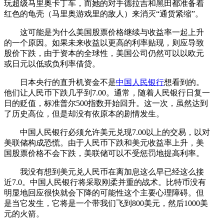
玩超级马里奥卡丁车，而她的对手德拉吉和黑田都准备着
红色的龟壳（马里奥游戏里的敌人）来消灭“通货紧缩”。
这可能是为什么美国股票价格继续与收益率一起上升
的一个原因。如果未来收益以更高的利率贴现，则应导致
股价下跌，由于资本的全球性，美国公司仍然可以以欧元
或日元以低或负利率借贷。
日本央行的直升机资金不是
中国人民银行
想看到的。
他们让人民币下跌几乎到7.00。通常，随着人民银行日复一
日的贬值，标准普尔500指数开始回升。这一次，虽然达到
了历史高位，但是却没有依原本的剧情发生。
中国人民银行必须允许美元兑现7.00以上的交易，以对
美联储构成恐慌。由于人民币下跌和美元收益率上升，美
国股票价格不会下跌，美联储可以不受惩罚地提高利率。
我没有想到美元兑人民币在离加息这么早已经这么接
近7.0。中国人民银行将采取刚柔并重的战术。比特币没有
明显地回应很快就会下降的可能性这个主要心理障碍。但
是当它发生，它将是一个带我们飞到800美元，然后1000美
元的火箭。