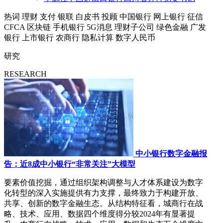
热词
理财
支付
银联
白皮书
投顾
中国银行
网上银行
征信
CFCA
区块链
手机银行
5G消息
理财子公司
绿色金融
广发
银行
上市银行
农商行
隐私计算
数字人民币
研究
RESEARCH
中小银行数字金融报
告：近8成中小银行“非常关注”大模型
要素价值挖掘，通过组织架构调整与人才体系建设为数字
化转型的深入实施提供有力支撑，最终致力于构建开放、
共享、创新的数字金融生态。从结构特征看，城商行在战
略、技术、应用、数据四个维度得分较2024年有显著提