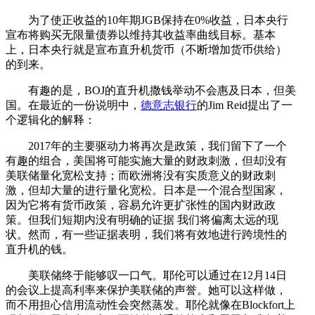
为了使正收益的10年期JGB保持在0%收益，日本央行
宣布将购买无限量债券以维持其收益率曲线目标。基本
上，日本央行就是宣布直升机货币（不断增加货币供给）
的到来。
有趣的是，BOJ的直升机撒钱举动不会惠及日本，但美
国。在最近的一份说明中，
德意志银行
的Jim Reid提出了一
个逻辑化的解释：
2017年的主要驱动力将再次是政策，我们留下了一个
有趣的组合，美国将可能实施大量的财政刺激，但却没有
美联储量化宽松支持；而欧洲将没有实质意义的财政刺
激，但却大量的进行量化宽松。日本是一个混合型国家，
因为它将有货币政策，容易允许更扩张性的国内财政政
策。但我们短期内没有明确的证据 我们将偏离太远的现
状。然而，有一些证据表明，我们将有效地进行跨境性的
直升机的钱。
美联储终于能够叹一口气。耶伦可以通过在12月14日
的会议上提高利率来保护美联储的声誉。她可以这样做，
而不用担心信用流动性会突然蒸发。耶伦就像在Blockfort上