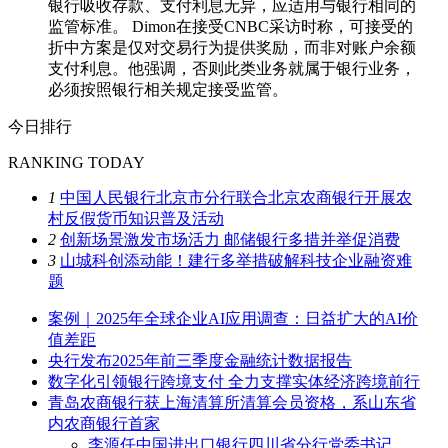
银行吸收存款、支付利息无异，应适用与银行相同的
监管标准。 Dimon在接受CNBC采访时称，可接受的
折中方案是仅对交易行为提供奖励，而非对账户余额
支付利息。他强调，否则此类业务就属于银行业务，
必须按照银行相关规定接受监管。
今日排行
RANKING TODAY
1
中国人民银行北京市分行联合北京农商银行开展农
村反假货币知识普及活动
2
创新场景激发市场活力 邮储银行多措并举促消费
3
山城科创添动能！建行多举措破解科技企业融资难
题
案例｜2025年全球企业AI应用调查：日益扩大的AI价
值差距
央行发布2025年前三季度金融统计数据报告
数字化引领银行跨境支付 全力支撑实体经济跨境前行
青岛农商银行获上海清算所清算会员资格，系山东省
内农商银行首家
李源任中国进出口银行四川省分行党委书记