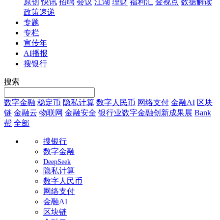
原创
快讯
招聘
会议
江湖
理财
福利汇
金视点
数据解读
政策速递
专题
专栏
宣传年
AI播报
搜银行
搜索
数字金融
稳定币
隐私计算
数字人民币
网络支付
金融AI
区块
链
金融云
物联网
金融安全
银行业数字金融创新成果展
Bank
帮
全部
搜银行
数字金融
DeepSeek
隐私计算
数字人民币
网络支付
金融AI
区块链