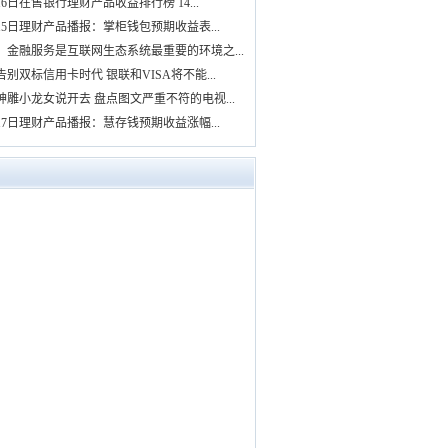
16日在售银行理财产品收益排行榜 14...
月15日理财产品播报：掌柜钱包预期收益表...
：金融服务是互联网生态系统最重要的环境之...
告别双标信用卡时代 银联和VISA将不能...
神雕小龙女说开去 盘点图文严重不符的电视...
月17日理财产品播报：慧存钱预期收益涨幅...