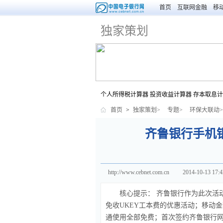
首页
互联网金融
移
独家策划
个人所得税计算器
投资收益计算器
存本取息计
首页
>
独家策划>
专题>
环保大联动>
齐鲁银行手机
http://www.cebnet.com.cn
2014-10-13 17:4
核心提示：
齐鲁银行作为此次活
免收UKEY工本费的优惠活动；移动
通使用全部免费；首次签约齐鲁银行网