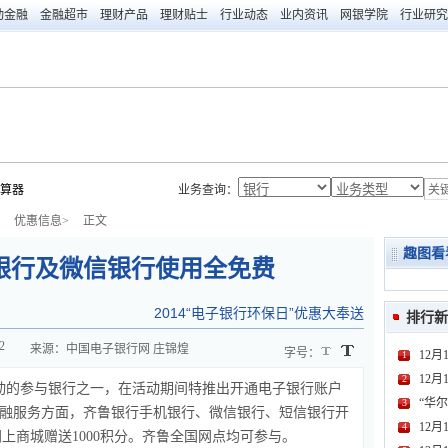
动金融
金融超市
理财产品
理财贴士
行业动态
业内资讯
网银学院
行业研究
算器
业务查询：
优惠信息>
正文
趣图看
银行及微信银行使用全免费
2014“电子银行环保日”优惠大奉送
排行新
2
来源：中国电子银行网
庄锦煌
字号：
12月
1
12月
2
动的参与银行之一，在活动期间特推出开通电子银行账户
“华尔
3
金融服务方面，齐鲁银行手机银行、微信银行、短信银行开
12
4
上商城赠送1000积分。齐鲁全国网点均可参与。