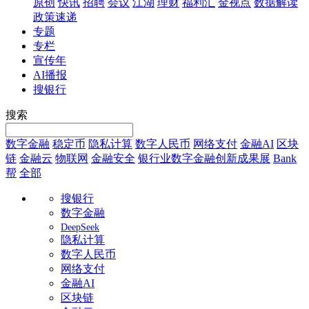
原创
快讯
招聘
会议
江湖
理财
福利汇
金视点
数据解读
政策速递
专题
专栏
宣传年
AI播报
搜银行
搜索
数字金融
稳定币
隐私计算
数字人民币
网络支付
金融AI
区块
链
金融云
物联网
金融安全
银行业数字金融创新成果展
Bank
帮
全部
搜银行
数字金融
DeepSeek
隐私计算
数字人民币
网络支付
金融AI
区块链