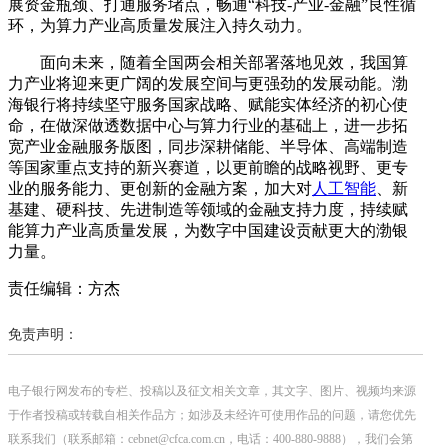
展资金瓶颈、打通服务堵点，畅通“科技-产业-金融”良性循
环，为算力产业高质量发展注入持久动力。
面向未来，随着全国两会相关部署落地见效，我国算
力产业将迎来更广阔的发展空间与更强劲的发展动能。渤
海银行将持续坚守服务国家战略、赋能实体经济的初心使
命，在做深做透数据中心与算力行业的基础上，进一步拓
宽产业金融服务版图，同步深耕储能、半导体、高端制造
等国家重点支持的新兴赛道，以更前瞻的战略视野、更专
业的服务能力、更创新的金融方案，加大对
人工智能
、新
基建、硬科技、先进制造等领域的金融支持力度，持续赋
能算力产业高质量发展，为数字中国建设贡献更大的渤银
力量。
责任编辑：方杰
免责声明：
电子银行网发布的专栏、投稿以及征文相关文章，其文字、图片、视频均来源
于作者投稿或转载自相关作品方；如涉及未经许可使用作品的问题，请您优先
联系我们（联系邮箱：cebnet@cfca.com.cn，电话：400-880-9888），我们会第