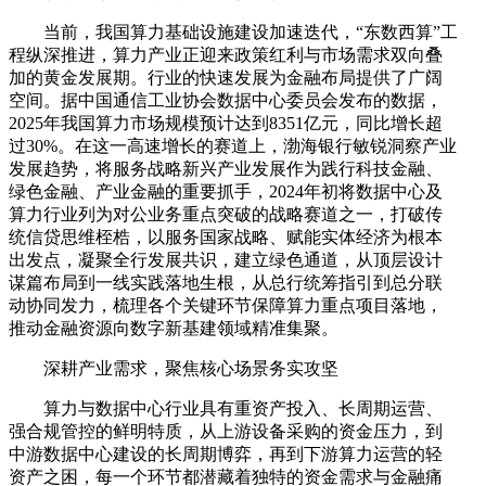
当前，我国算力基础设施建设加速迭代，“东数西算”工
程纵深推进，算力产业正迎来政策红利与市场需求双向叠
加的黄金发展期。行业的快速发展为金融布局提供了广阔
空间。据中国通信工业协会数据中心委员会发布的数据，
2025年我国算力市场规模预计达到8351亿元，同比增长超
过30%。在这一高速增长的赛道上，渤海银行敏锐洞察产业
发展趋势，将服务战略新兴产业发展作为践行科技金融、
绿色金融、产业金融的重要抓手，2024年初将数据中心及
算力行业列为对公业务重点突破的战略赛道之一，打破传
统信贷思维桎梏，以服务国家战略、赋能实体经济为根本
出发点，凝聚全行发展共识，建立绿色通道，从顶层设计
谋篇布局到一线实践落地生根，从总行统筹指引到总分联
动协同发力，梳理各个关键环节保障算力重点项目落地，
推动金融资源向数字新基建领域精准集聚。
深耕产业需求，聚焦核心场景务实攻坚
算力与数据中心行业具有重资产投入、长周期运营、
强合规管控的鲜明特质，从上游设备采购的资金压力，到
中游数据中心建设的长周期博弈，再到下游算力运营的轻
资产之困，每一个环节都潜藏着独特的资金需求与金融痛