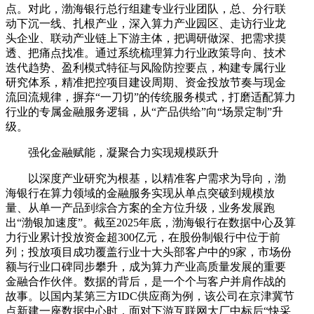
点。对此，渤海银行总行组建专业行业团队，总、分行联
动下沉一线、扎根产业，深入算力产业园区、走访行业龙
头企业、联动产业链上下游主体，把调研做深、把需求摸
透、把痛点找准。通过系统梳理算力行业政策导向、技术
迭代趋势、盈利模式特征与风险防控要点，构建专属行业
研究体系，精准把控项目建设周期、资金投放节奏与现金
流回流规律，摒弃“一刀切”的传统服务模式，打磨适配算力
行业的专属金融服务逻辑，从“产品供给”向“场景定制”升
级。
强化金融赋能，凝聚合力实现规模跃升
以深度产业研究为根基，以精准客户需求为导向，渤
海银行在算力领域的金融服务实现从单点突破到规模放
量、从单一产品到综合方案的全方位升级，业务发展跑
出“渤银加速度”。截至2025年底，渤海银行在数据中心及算
力行业累计投放资金超300亿元，在股份制银行中位于前
列；投放项目成功覆盖行业十大头部客户中的9家，市场份
额与行业口碑同步攀升，成为算力产业高质量发展的重要
金融合作伙伴。数据的背后，是一个个与客户并肩作战的
故事。以国内某第三方IDC供应商为例，该公司在京津冀节
点新建一座数据中心时，面对下游互联网大厂中标后“快采