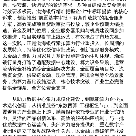
购、快安装、快调试”的紧迫需求，对项目建设及资金使用
时效要求极高。渤海银行精准把握企业“中标即提款”的核心
诉求，创新推出“前置基本审批 + 有条件放款”的组合服务
方案，高效完成项目贷款审批与投放，较企业预期大幅提
速。资金及时到位后，企业服务器采购与机房建设同步加
快推进，项目实现提前上线运营，有效抢占了市场先机。
这一实践，正是渤海银行紧扣算力行业重投入、长周期的
发展特点，持续优化授信审批政策、创新担保服务模式、
以金融力量助力国家算力基础设施建设的生动体现。渤海
银行量身打造了适配数据中心建设、算力设备采购、运营
流动资金补给的综合金融解决方案，全面覆盖项目贷、流
动资金贷、供应链金融、现金管理、跨境金融等全场景服
务，为算力基础设施建设、核心技术突破、产业生态完善
提供全链条、全方位资金支撑。
从助力数据中心集群规模化建设，到赋能算力企业技
术迭代创新；从精准服务“东数西算”工程枢纽节点，到全面
覆盖算力产业链上下游，渤海银行依托专业的行业研究能
力、灵活的产品创新体系、高效的服务响应机制，与一批
优质数据中心运营商、头部算力服务提供商、重点数字产
业园区建立了深度战略合作关系，以金融力量破解产业发