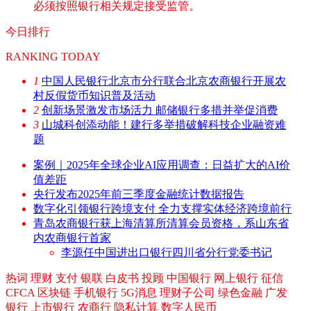
必须按照银行相关规定接受监管。
今日排行
RANKING TODAY
1
中国人民银行北京市分行联合北京农商银行开展农
村反假货币知识普及活动
2
创新场景激发市场活力 邮储银行多措并举促消费
3
山城科创添动能！建行多举措破解科技企业融资难
题
案例｜2025年全球企业AI应用调查：日益扩大的AI价
值差距
央行发布2025年前三季度金融统计数据报告
数字化引领银行跨境支付 全力支撑实体经济跨境前行
青岛农商银行获上海清算所清算会员资格，系山东省
内农商银行首家
李源任中国进出口银行四川省分行党委书记
热词
理财
支付
银联
白皮书
投顾
中国银行
网上银行
征信
CFCA
区块链
手机银行
5G消息
理财子公司
绿色金融
广发
银行
上市银行
农商行
隐私计算
数字人民币