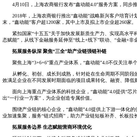
4月10日，上海农商银行发布“鑫动能4.0”服务方案，同
2018年，上海农商银行推出“鑫动能”战略新兴客户培育计
末，“鑫动能”客户超1200家，其中上市及拟上市企业超260家。
紧扣国家“十五五”关于加快发展新质生产力、实现高水平科
态赋能”，从线下金融服务延伸至“线上+线下”联动、“金融
拓展服务纵深 聚焦“三全”助产业链强链补链
聚焦上海“3+6+6”重点产业体系，“鑫动能”4.0不仅
从孵化、初创、成长到成熟，针对处在生命周期不同阶段的
效满足企业在不同发展时期面临的项目成果转化、融资、降低
面向上海重点产业体系的科技企业，“鑫动能”4.0提供“芯片贷
出“一行业一方案”，为企业创造专属价值。
围绕产业链的核心企业，“鑫动能”4.0提供上下游一体
业加速集聚，服务“链式招商”，助力产业链短板补齐、长板拉
拓展服务边界 生态赋能营商环境优化