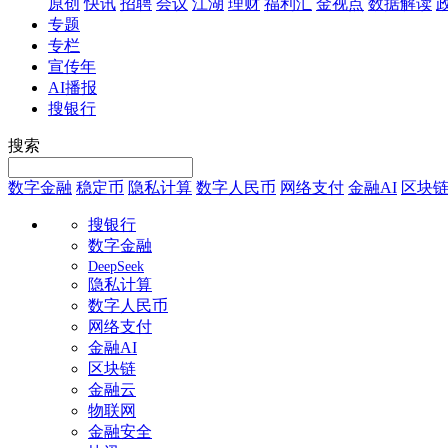
原创
快讯
招聘
会议
江湖
理财
福利汇
金视点
数据解读
专题
专栏
宣传年
AI播报
搜银行
搜索
数字金融
稳定币
隐私计算
数字人民币
网络支付
金融AI
区块
搜银行
数字金融
DeepSeek
隐私计算
数字人民币
网络支付
金融AI
区块链
金融云
物联网
金融安全