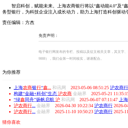
智启科创，赋能未来。上海农商银行将以“鑫动能4.0”
务型银行，为科技企业注入成长动力，助力上海打造科创驱动
责任编辑：方杰
免责声明：
电子银行网发布的专栏、投稿以及征文相关文章，其文字、图片、视
9888），我们会第一时间核实，谢谢配合。
为你推荐
上海
农商
银
行
“
鑫...
和讯网
2023-05-06 08:51:25
沪农商
构建“金融+科创”生态
沪
农商
金融界
2025-05-21 11:35:1
“绿
鑫
同舟”扬帆启航
沪
和讯网
2025-06-07 07:11:47
上海
沪
农商
行
...
金融界
2026-04-30 10:22:34
沪农商行
2026-0
沪
农商
行
...
金融界
2025-11-10 10:50:23
沪农商行
2025-1
猜你喜欢