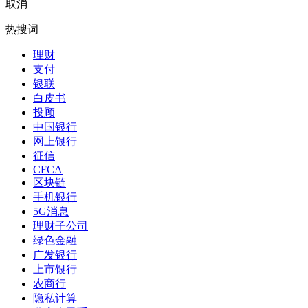
取消
热搜词
理财
支付
银联
白皮书
投顾
中国银行
网上银行
征信
CFCA
区块链
手机银行
5G消息
理财子公司
绿色金融
广发银行
上市银行
农商行
隐私计算