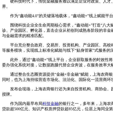
硬科技时代下，传统金融服务难以满足企业对政策、人才
界。
作为“鑫动能4.0”的关键落地载体，“鑫动能+”线上
围绕科技企业全生命周期核心需求，“鑫动能+”打造“八
诊、产业园区、孵化器，直击企业从初创到成熟各阶段的非金
与金融需求的精准匹配。
平台充分整合政府、交易所、投资机构、产业园区、高校
等服务模块，实现线上标准化赋能与线下“贴身管家”式服务的
此外，通过“鑫动能+”线上平台，企业获取服务的时效性
委办强化系统对接，让数据跑腿代替企业奔波，在服务效率大
通过整合生态圈资源提供“金融+非金融”赋能，上海农商
同时，也为上海持续营造市场化、法治化、国际化一流营商环
发布会现场，上海农商银行还为来自投资机构、商协会、
授牌。
作为国内最早布局
科技金融
的银行之一，多年来，上海农商
贷款超500亿元、知识产权质押贷款超85亿元，位居上海同业