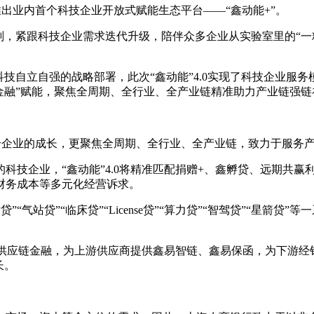
步推出业内首个科技企业开放式赋能生态平台——“鑫动能+”。
划，紧跟科技企业需求迭代升级，陪伴众多企业从实验室里的“一粒
技自立自强的战略部署，此次“鑫动能”4.0实现了科技企业服务
+非金融”赋能，聚焦全周期、全行业、全产业链精准助力产业链强
关注单个企业的成长，更聚焦全周期、全行业、全产业链，致力于服
科技企业，“鑫动能”4.0将精准匹配捐赠+、鑫孵贷、远期共
财务成本等多元化经营诉求。
”“气站贷”“临床贷”“License贷”“算力贷”“智驾贷”“星
化的供应链金融，为上游供应商提供鑫易智链、鑫易保函，为下游
长。