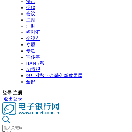
快讯
招聘
会议
江湖
理财
福利汇
金视点
专题
专栏
宣传年
BANK帮
AI播报
银行业数字金融创新成果展
全部
登录
注册
退出登录