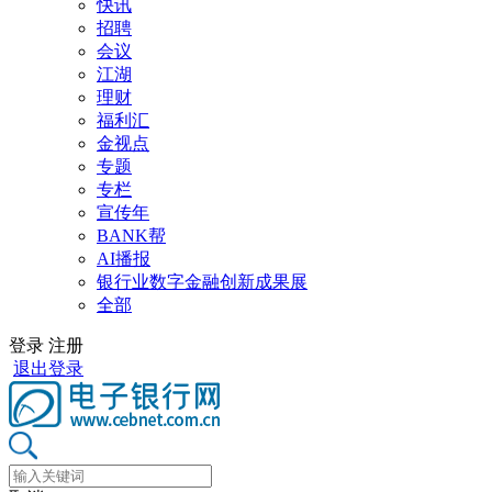
快讯
招聘
会议
江湖
理财
福利汇
金视点
专题
专栏
宣传年
BANK帮
AI播报
银行业数字金融创新成果展
全部
登录
注册
退出登录