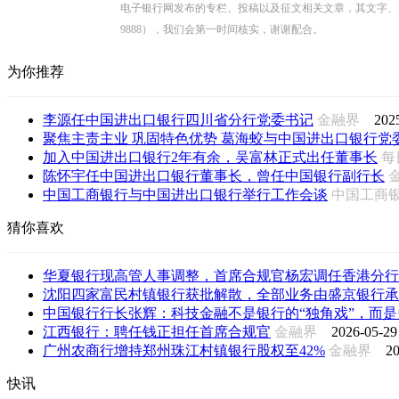
电子银行网发布的专栏、投稿以及征文相关文章，其文字、图片、视
9888），我们会第一时间核实，谢谢配合。
为你推荐
李源任中国进出口银行四川省分行党委书记
金融界
202
聚焦主责主业 巩固特色优势 葛海蛟与中国进出口银行党委书
加入中国进出口银行2年有余，吴富林正式出任董事长
每
陈怀宇任中国进出口银行董事长，曾任中国银行副行长
中国工商银行与中国进出口银行举行工作会谈
中国工商
猜你喜欢
华夏银行现高管人事调整，首席合规官杨宏调任香港分行
沈阳四家富民村镇银行获批解散，全部业务由盛京银行承
中国银行行长张辉：科技金融不是银行的“独角戏”，而是多
江西银行：聘任钱正担任首席合规官
金融界
2026-05-29
广州农商行增持郑州珠江村镇银行股权至42%
金融界
20
快讯