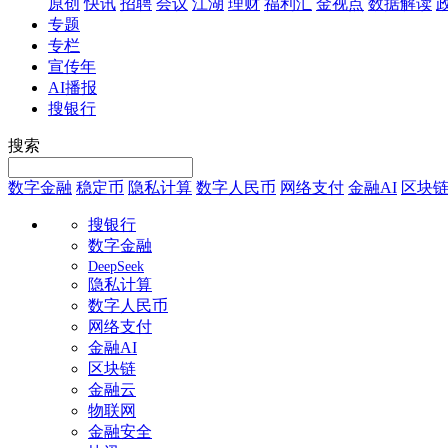
原创
快讯
招聘
会议
江湖
理财
福利汇
金视点
数据解读
专题
专栏
宣传年
AI播报
搜银行
搜索
数字金融
稳定币
隐私计算
数字人民币
网络支付
金融AI
区块
搜银行
数字金融
DeepSeek
隐私计算
数字人民币
网络支付
金融AI
区块链
金融云
物联网
金融安全