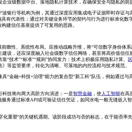
设企业级数据中台、落地隐私计算技术，在确保安全与隐私的前
宁波银行等机构为例，其通过深度应用集成电子证据即时存证与
案例具有代表性：通过对关键业务环节的契约与行为进行标准化数
业构建信任基座提供了可复用的思路。
展前瞻性、系统性布局。应推动战略升维，将“可信数字身份体系
主建设，还应深度融入社会级数字信任网络，甚至将高价值信任
“技术”“标准”“规则”协同发力：技术上积极应用隐私计算、
法》等监管要求，转化为清晰、可落地的内控流程与技术规范。
具“金融+科技+治理”能力的复合型“新工科”队伍，例如通过
行科技将向两大高阶方向演进：一是
智慧金融
，使
人工智能
在高
融服务通过标准API或可验证信任凭证，如同水电一般无缝嵌入
“数字化重塑”的关键机遇期。该阶段成功与否的标志，在于能否