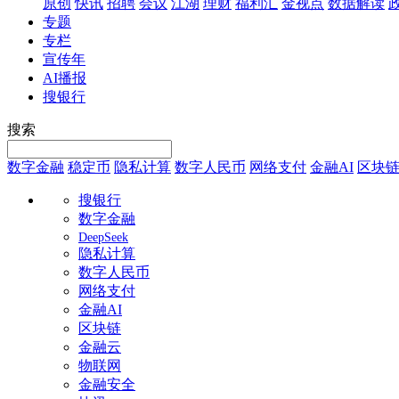
原创
快讯
招聘
会议
江湖
理财
福利汇
金视点
数据解读
专题
专栏
宣传年
AI播报
搜银行
搜索
数字金融
稳定币
隐私计算
数字人民币
网络支付
金融AI
区块
搜银行
数字金融
DeepSeek
隐私计算
数字人民币
网络支付
金融AI
区块链
金融云
物联网
金融安全