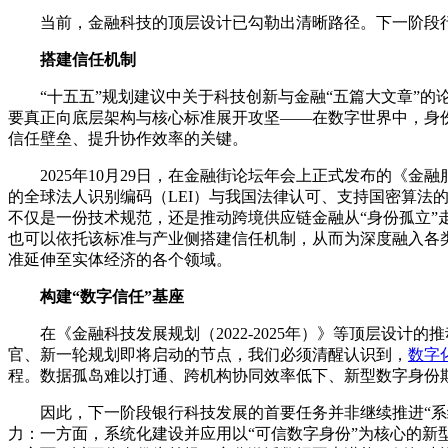
当前，金融科技的顶层设计已勾勒出清晰路径。下一阶段
搭建信任机制
“十五五”规划建议中关于科技创新与金融“五篇大文章”
要真正向底层架构与核心标准展开攻坚——在数字世界中，身
信任壁垒、提升协作效率的关键。
2025年10月29日，在金融街论坛年会上正式发布的《
的全球法人识别编码（LEI）与我国法律认可、支持国密算法
不仅是一份技术规范，还是推动跨境供应链金融从“身份孤立”
也可以依托该标准与产业侧搭建信任机制，从而为深度融入各
准延伸至实体经济的各个领域。
构建“数字信任”基座
在《金融科技发展规划（2022-2025年）》等顶层设计的
官、新一轮规划即将启动的节点，我们必须清醒认识到，
数字
程。数据孤岛难以打通、跨机构协同效率低下、新型数字身份
因此，下一阶段银行科技发展的首要任务并非继续推进“系
力：一方面，系统化建设并应用以“可信数字身份”为核心的