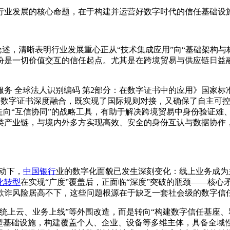
行业发展的核心命题，在于构建并运营好数字时代的信任基础设
的论述，清晰表明行业发展重心正从“技术集成应用”向“基础架构
份是一切价值交互的信任起点。尤其是在跨境贸易与供应链日益
金融服务 全球法人识别编码 第2部分：在数字证书中的应用》国
的数字证书深度融合，既实现了国际规则对接，又确保了自主可控
走向“互信协同”的战略工具，有助于解决跨境贸易中身份验证难
类产业链，与境内外多方实现高效、安全的身份互认与数据协作
推动下，
中国银行
业的数字化面貌已发生深刻变化：线上业务成为
化转型
在实现“广度”覆盖后，正面临“深度”突破的瓶颈——核
欺诈风险居高不下，这些问题根源在于缺乏一套社会级的数字信
统上云、业务上线”等外围改造，而是转向“构建数字信任基座、
新型基础设施，构建覆盖个人、企业、设备等多维主体，具备全域