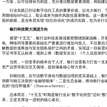
一方面，以可信身份为前提，充分激活数据要素潜能，例如建
行业实践已印证数字信任工具的重要价值。以光大银行、
周期缩短60%以上，取证成本与操作风险也显著降低。这一
面的效能，是业务层实现“信任自动化”的成功实践，也为全行
银行科技两大演进方向
展望“十五五”，银行业科技发展须紧密围绕国家战略，开
电、网络同等重要的基础生产要素进行规划与投入。不仅要自
解数据价值释放与安全隐私保护之间的矛盾，实现这一目标需依靠
字证书等互认标准；规则上将《数据安全法》《个人信息保护
当然，一切变革的根本在于人才。银行业需着力打造一支兼
资产运营等前沿交叉领域，提前储备核心智力资本。
归根结底，在可信数字身份与数据治理的坚实基础上，银
洞察与独立决策的“金融智能体”；二是生态金融，推动银行金
在的“信任即服务”（Trust-as-a-Service）。
总体而言，“十五五”时期是银行业从“数字化转型”迈向
系，正是支撑这一进程的核心基石。