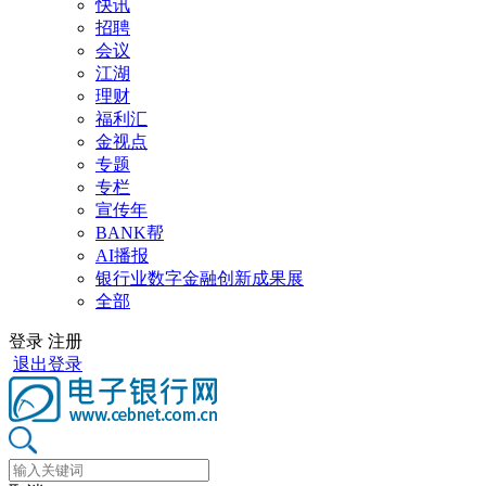
快讯
招聘
会议
江湖
理财
福利汇
金视点
专题
专栏
宣传年
BANK帮
AI播报
银行业数字金融创新成果展
全部
登录
注册
退出登录