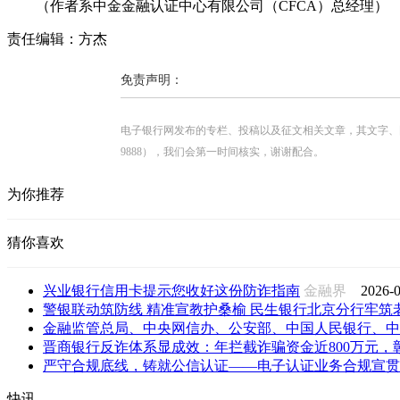
（作者系中金金融认证中心有限公司（CFCA）总经理）
责任编辑：方杰
免责声明：
电子银行网发布的专栏、投稿以及征文相关文章，其文字、图片、视
9888），我们会第一时间核实，谢谢配合。
为你推荐
猜你喜欢
兴业银行信用卡提示您收好这份防诈指南
金融界
2026-0
警银联动筑防线 精准宣教护桑榆 民生银行北京分行牢筑老年
金融监管总局、中央网信办、公安部、中国人民银行、中国
晋商银行反诈体系显成效：年拦截诈骗资金近800万元，彰显
严守合规底线，铸就公信认证——电子认证业务合规宣贯会
快讯