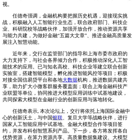
视。
任德奇强调，金融机构要把握历史机遇，迎接现实挑
战，积极融入人工智能行业生态，联合政府部门、科技企
业、科研院校等战略伙伴，加强开放合作，推动资源共享
与能力共建，为做好金融“五篇大文章”、推进金融高质量发
展注入智慧动能。
近年来，交行在监管部门的指导和上海市委市政府的
大力支持下，与社会各界倾力合作，积极推动深化人工智
能技术的应用。已与知名高校、科技企业等建立联合创新
实验室，搭建智能模型，孵化推进智能风控等项目；积极
对接全国信易贷平台和各地
大数据
机构，推进数据共建共
享，助力扩大小微客群服务覆盖面；联合上海金融科技产
业联盟等单位，协同推进大模型应用训练中试基地建设，
共同探索大模型在金融行业的创新应用与落地转化。
任德奇表示, 本次论坛上，交行将依托上海国际金融中
心的创新沃土，与中国
银联
、复旦大学等战略伙伴，进行
国家人工智能应用中试基地、金融大模型合作等项目签
约，并发布科创智慧系列产品。下一步，各方将发挥各自
优势资源，在算力资源共享、高质量数据集建设、大模型