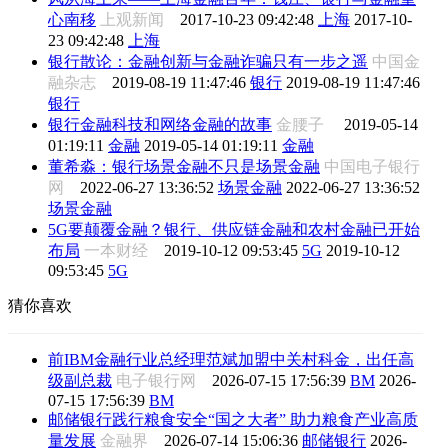
心南移
上观新闻
2017-10-23 09:42:48
上海
2017-10-
23 09:42:48
上海
银行散论：金融创新与金融诈骗只有一步之遥
中国金
融杂志
2019-08-19 11:47:46
银行
2019-08-19 11:47:46
银行
银行金融科技和网络金融的故事
金腰子
2019-05-14
01:19:11
金融
2019-05-14 01:19:11
金融
董希淼：银行场景金融不只是场景金融
中国电子银行
网
2022-06-27 13:36:52
场景金融
2022-06-27 13:36:52
场景金融
5G要颠覆金融？银行、供应链金融和农村金融已开始
布局
一本财经
2019-10-12 09:53:45
5G
2019-10-12
09:53:45
5G
猜你喜欢
前IBM金融行业总经理范斌加盟中关村科金，出任高
级副总裁
电子银行网
2026-07-15 17:56:39
BM
2026-
07-15 17:56:39
BM
邮储银行践行粮食安全“国之大者” 助力粮食产业高质
量发展
金融界
2026-07-14 15:06:36
邮储银行
2026-