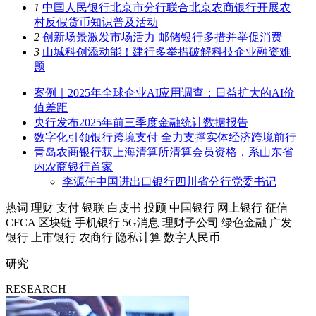
1
中国人民银行北京市分行联合北京农商银行开展农
村反假货币知识普及活动
2
创新场景激发市场活力 邮储银行多措并举促消费
3
山城科创添动能！建行多举措破解科技企业融资难
题
案例｜2025年全球企业AI应用调查：日益扩大的AI价
值差距
央行发布2025年前三季度金融统计数据报告
数字化引领银行跨境支付 全力支撑实体经济跨境前行
青岛农商银行获上海清算所清算会员资格，系山东省
内农商银行首家
李源任中国进出口银行四川省分行党委书记
热词
理财
支付
银联
白皮书
投顾
中国银行
网上银行
征信
CFCA
区块链
手机银行
5G消息
理财子公司
绿色金融
广发
银行
上市银行
农商行
隐私计算
数字人民币
研究
RESEARCH