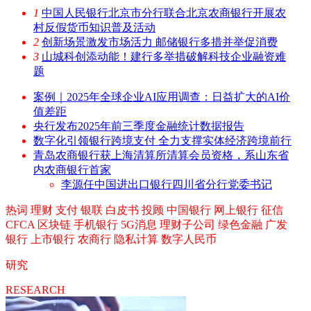
1
中国人民银行北京市分行联合北京农商银行开展农
村反假货币知识普及活动
2
创新场景激发市场活力 邮储银行多措并举促消费
3
山城科创添动能！建行多举措破解科技企业融资难
题
案例｜2025年全球企业AI应用调查：日益扩大的AI价
值差距
央行发布2025年前三季度金融统计数据报告
数字化引领银行跨境支付 全力支撑实体经济跨境前行
青岛农商银行获上海清算所清算会员资格，系山东省
内农商银行首家
李源任中国进出口银行四川省分行党委书记
热词
理财
支付
银联
白皮书
投顾
中国银行
网上银行
征信
CFCA
区块链
手机银行
5G消息
理财子公司
绿色金融
广发
银行
上市银行
农商行
隐私计算
数字人民币
研究
RESEARCH