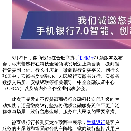
5
月
27
日，徽商银行在合肥举办
手机银行
7.0新版本
发布
会，标志着该行在
科技金融领域
发展迈上新台阶
。徽商银
行
党委副书记、行长孔庆龙，徽商银行党委委员、副行长
张居中，安徽省委金融办、
人民银行
安徽省分行、
安徽
省
数据交易所、安徽银联等相关领导，
中金金融认证中心
（
CFCA）
以及省内外合作企业
代表
参会。
此次产品发布不仅是徽商银行金融科技迭代升级的生
动实践，还是徽商银行坚持将优质金融服务延伸至更广泛
群体与场景，践行普惠金融、服务广大民众的重要举措。
徽商银行行长孔庆龙在致辞中表示，
手机银行
是客户
服务的主渠道和场景融合的主阵地，徽商银行坚持以用户