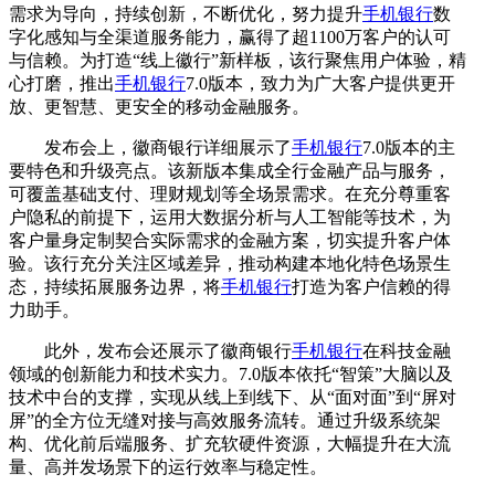
需求为导向，持续创新，不断优化，努力提升
手机银行
数
字化感知与全渠道服务能力，赢得了超1100万客户的认可
与信赖。为打造“线上徽行”新样板，该行聚焦用户体验，精
心打磨，推出
手机银行
7.0版本，致力为广大客户提供更开
放、更智慧、更安全的移动金融服务。
发布会上，徽商银行详细展示了
手机银行
7.0版本的主
要特色和升级亮点。该新版本集成全行金融产品与服务，
可覆盖基础支付、理财规划等全场景需求。在充分尊重客
户隐私的前提下，运用大数据分析与人工智能等技术，为
客户量身定制契合实际需求的金融方案，切实提升客户体
验。该行充分关注区域差异，推动构建本地化特色场景生
态，持续拓展服务边界，将
手机银行
打造为客户信赖的得
力助手。
此外，发布会还展示了徽商银行
手机银行
在科技金融
领域的创新能力和技术实力。7.0版本依托“智策”大脑以及
技术中台的支撑，实现从线上到线下、从“面对面”到“屏对
屏”的全方位无缝对接与高效服务流转。通过升级系统架
构、优化前后端服务、扩充软硬件资源，大幅提升在大流
量、高并发场景下的运行效率与稳定性。