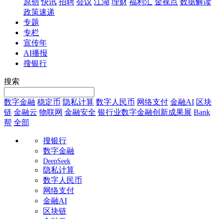
原创
快讯
招聘
会议
江湖
理财
福利汇
金视点
数据解读
政策速递
专题
专栏
宣传年
AI播报
搜银行
搜索
数字金融
稳定币
隐私计算
数字人民币
网络支付
金融AI
区块
链
金融云
物联网
金融安全
银行业数字金融创新成果展
Bank
帮
全部
搜银行
数字金融
DeepSeek
隐私计算
数字人民币
网络支付
金融AI
区块链