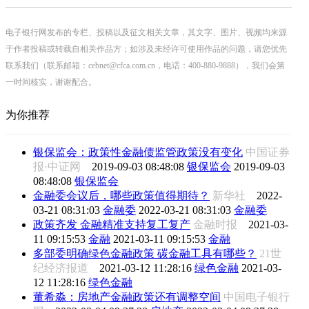
电子银行网发布的专栏、投稿以及征文相关文章，其文字、图片、视频均来源
于作者投稿或转载自相关作品方；如涉及未经许可使用作品的问题，请您优先
联系我们（联系邮箱：cebnet@cfca.com.cn，电话：400-880-9888），我们会第
一时间核实，谢谢配合。
为你推荐
银保监会：政策性金融债监管政策没有变化
中国证券
报·中证网
2019-09-03 08:48:08
银保监会
2019-09-03
08:48:08
银保监会
金融委会议后，哪些政策值得期待？
新华社
2022-
03-21 08:31:03
金融委
2022-03-21 08:31:03
金融委
政策齐发 金融精准支持复工复产
金融时报
2021-03-
11 09:15:53
金融
2021-03-11 09:15:53
金融
多部委明确绿色金融政策 碳金融工具有哪些？
21世
纪经济报道
2021-03-12 11:28:16
绿色金融
2021-03-
12 11:28:16
绿色金融
董希淼：房地产金融政策还有调整空间
中国电子银行