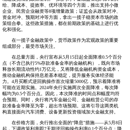
给、降成本、提效率、优环境等四个方面，推出支持小微
企业、民营企业融资等8项增量政策；证监会从政策对冲、
资金对冲、预期对冲等方面，拿出一揽子稳资本市场的政
策组合拳。这些政策措施，都在前期政策的基础上进行优
化和强化。
在一揽子金融政策中，货币政策作为宏观政策的重要
组成部分，最受市场关注。
在总量方面，央行宣布从5月15日起全面降准0.5个百分
点（不含已执行5%存款准备金率的金融机构），既向市场
释放长期流动性约1万亿元，又将降低金融机构资金成本，
推动金融机构保持息差基本稳定，提升服务实体经济能
力。4月买断式逆回购操作首次缩量5000亿，预示着降准将
可能在近期实施。2024年央行实施两次全面降准，每次降
幅均为0.5个百分点。因此，本次降准的时间点和幅度均符
合预期。同时，央行将汽车金融公司、金融租赁公司的存
款准备金率降至为零，超出市场预期。这将引导这两类机
构直接面向汽车消费、设备更新投资领域加大金融支持。
在价格方面，央行推出全面的“降息”措施——从5月8日
起，下调政策利率即7天期逆回购操作利率0.1个百分点；降