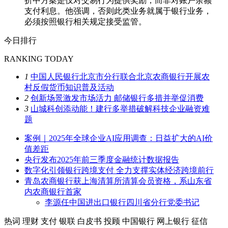
折中方案是仅对交易行为提供奖励，而非对账户余额
支付利息。他强调，否则此类业务就属于银行业务，
必须按照银行相关规定接受监管。
今日排行
RANKING TODAY
1
中国人民银行北京市分行联合北京农商银行开展农
村反假货币知识普及活动
2
创新场景激发市场活力 邮储银行多措并举促消费
3
山城科创添动能！建行多举措破解科技企业融资难
题
案例｜2025年全球企业AI应用调查：日益扩大的AI价
值差距
央行发布2025年前三季度金融统计数据报告
数字化引领银行跨境支付 全力支撑实体经济跨境前行
青岛农商银行获上海清算所清算会员资格，系山东省
内农商银行首家
李源任中国进出口银行四川省分行党委书记
热词
理财
支付
银联
白皮书
投顾
中国银行
网上银行
征信