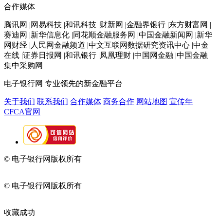
合作媒体
腾讯网 |网易科技 |和讯科技 |财新网 |金融界银行 |东方财富网 |
赛迪网 |新华信息化 |同花顺金融服务网 |中国金融新闻网 |新华
网财经 |人民网金融频道 |中文互联网数据研究资讯中心 |中金
在线 |证券日报网 |和讯银行 |凤凰理财 |中国网金融 |中国金融
集中采购网
电子银行网
专业领先的新金融平台
关于我们
联系我们
合作媒体
商务合作
网站地图
宣传年
CFCA官网
© 电子银行网版权所有
京ICP备05045998号-2
京公网安备
11010202009082
© 电子银行网版权所有
京ICP备05045998号-2
京公网安备
11010202009082
收藏成功