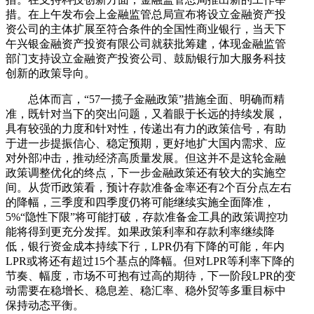
措。在上午发布会上金融监管总局宣布将设立金融资产投
资公司的主体扩展至符合条件的全国性商业银行，当天下
午兴银金融资产投资有限公司就获批筹建，体现金融监管
部门支持设立金融资产投资公司、鼓励银行加大服务科技
创新的政策导向。
总体而言，“57一揽子金融政策”措施全面、明确而精
准，既针对当下的突出问题，又着眼于长远的持续发展，
具有较强的力度和针对性，传递出有力的政策信号，有助
于进一步提振信心、稳定预期，更好地扩大国内需求、应
对外部冲击，推动经济高质量发展。但这并不是这轮金融
政策调整优化的终点，下一步金融政策还有较大的实施空
间。从货币政策看，预计存款准备金率还有2个百分点左右
的降幅，三季度和四季度仍将可能继续实施全面降准，
5%“隐性下限”将可能打破，存款准备金工具的政策调控功
能将得到更充分发挥。如果政策利率和存款利率继续降
低，银行资金成本持续下行，LPR仍有下降的可能，年内
LPR或将还有超过15个基点的降幅。但对LPR等利率下降的
节奏、幅度，市场不可抱有过高的期待，下一阶段LPR的变
动需要在稳增长、稳息差、稳汇率、稳外贸等多重目标中
保持动态平衡。