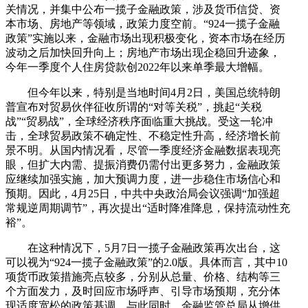
关情况，并集中公布一揽子金融政策，涉及货币信贷、资
本市场、房地产等领域，政策力度空前。“924一揽子金融
政策”实施以来，金融市场出现积极变化，资本市场在经历
波动之后加快回升向上；房地产市场出现企稳回升迹象，
今年一季度个人住房贷款创2022年以来单季最大增幅。
但今年以来，特别是当地时间4月2日，美国总统特朗
普宣布对贸易伙伴征收所谓的“对等关税”，挑起“关税
战”“贸易战”，全球经济秩序面临重大挑战。受这一轮冲
击，全球贸易政策不确定性、不稳定性升高，经济增长前
景不明。从国内情况看，尽管一季度经济金融数据表现亮
眼，但扩大内需、提振消费仍需付出更多努力，金融政策
应继续加强实施，加大预调力度，进一步稳住市场信心和
预期。因此，4月25日，中共中央政治局会议强调“加强超
常规逆周期调节”，再次提出“适时降准降息，保持流动性充
裕”。
在这种情况下，5月7日一揽子金融政策再次出台，这
可以视为“924一揽子金融政策”的2.0版。具体而言，其中10
项货币政策措施亮点较多，分别从总量、价格、结构等三
个方面发力，及时回应市场呼声、引导市场预期，充分体
现适度宽松的政策基调。与此同时，金融监管总局从增供