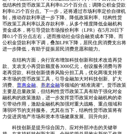
低结构性货币政策工具利率0.25个百分点；调降公积金贷款
利率0.25个百分点。下一步，还将通过市场利率定价自律机
制，推动存款利率进一步下降。降低政策利率、结构性货
币政策工具利率以及存款利率，从多个维度降低金融机构
资金成本，将引导贷款市场报价利率（LPR）在5月20日下
降0.1个百分点左右，进而推动社会综合融资成本下降。而
公积金贷款利率下调，叠加LPR下降，居民住房消费支出将
进一步降低，有助于提振居民消费意愿和能力。
在结构方面，央行宣布增加科技创新和技术改造再贷
款、支农支小再贷款额度各3000亿元，创设服务消费与养
老再贷款、科技创新债券风险分担工具，优化两项支持资
本市场的货币政策工具，引导金融加大对科技创新、扩大
消费、
普惠金融
、
养老金融
等领域的“精准滴灌”。货币政策
主要是总量政策，但结构性货币政策工具有助于强化对金
融机构的政策激励，进一步发挥货币政策对金融机构的牵
引带动作用，激励金融机构加强对重大战略、重点领域和
薄弱环节的支持服务。尤其在当下，结构性货币政策将有
力促进房地产市场和资本市场健康发展、回升向好。
科技创新是提升综合国力、应对外部冲击的关键举
措。在支持科技创新方面，金融监管总局推出新的工作举