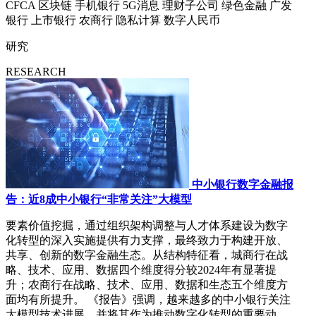
CFCA
区块链
手机银行
5G消息
理财子公司
绿色金融
广发
银行
上市银行
农商行
隐私计算
数字人民币
研究
RESEARCH
中小银行数字金融报
告：近8成中小银行“非常关注”大模型
要素价值挖掘，通过组织架构调整与人才体系建设为数字
化转型的深入实施提供有力支撑，最终致力于构建开放、
共享、创新的数字金融生态。从结构特征看，城商行在战
略、技术、应用、数据四个维度得分较2024年有显著提
升；农商行在战略、技术、应用、数据和生态五个维度方
面均有所提升。 《报告》强调，越来越多的中小银行关注
大模型技术进展，并将其作为推动数字化转型的重要动