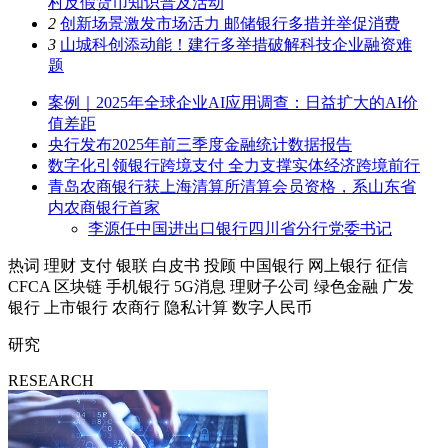
村反假货币知识普及活动
2
创新场景激发市场活力 邮储银行多措并举促消费
3
山城科创添动能！建行多举措破解科技企业融资难
题
案例｜2025年全球企业AI应用调查：日益扩大的AI价
值差距
央行发布2025年前三季度金融统计数据报告
数字化引领银行跨境支付 全力支撑实体经济跨境前行
青岛农商银行获上海清算所清算会员资格，系山东省
内农商银行首家
李源任中国进出口银行四川省分行党委书记
热词
理财
支付
银联
白皮书
投顾
中国银行
网上银行
征信
CFCA
区块链
手机银行
5G消息
理财子公司
绿色金融
广发
银行
上市银行
农商行
隐私计算
数字人民币
研究
RESEARCH