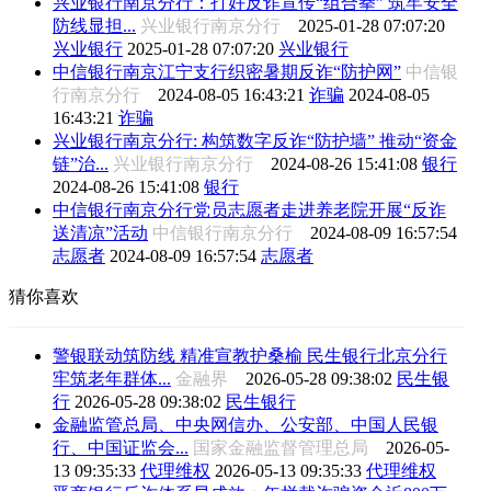
兴业银行南京分行：打好反诈宣传“组合拳” 筑牢安全
防线显担...
兴业银行南京分行
2025-01-28 07:07:20
兴业银行
2025-01-28 07:07:20
兴业银行
中信银行南京江宁支行织密暑期反诈“防护网”
中信银
行南京分行
2024-08-05 16:43:21
诈骗
2024-08-05
16:43:21
诈骗
兴业银行南京分行: 构筑数字反诈“防护墙” 推动“资金
链”治...
兴业银行南京分行
2024-08-26 15:41:08
银行
2024-08-26 15:41:08
银行
中信银行南京分行党员志愿者走进养老院开展“反诈
送清凉”活动
中信银行南京分行
2024-08-09 16:57:54
志愿者
2024-08-09 16:57:54
志愿者
猜你喜欢
警银联动筑防线 精准宣教护桑榆 民生银行北京分行
牢筑老年群体...
金融界
2026-05-28 09:38:02
民生银
行
2026-05-28 09:38:02
民生银行
金融监管总局、中央网信办、公安部、中国人民银
行、中国证监会...
国家金融监督管理总局
2026-05-
13 09:35:33
代理维权
2026-05-13 09:35:33
代理维权