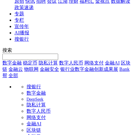
原创
快讯
招聘
会议
江湖
理财
福利汇
金视点
数据解读
政策速递
专题
专栏
宣传年
AI播报
搜银行
搜索
数字金融
稳定币
隐私计算
数字人民币
网络支付
金融AI
区块
链
金融云
物联网
金融安全
银行业数字金融创新成果展
Bank
帮
全部
搜银行
数字金融
DeepSeek
隐私计算
数字人民币
网络支付
金融AI
区块链