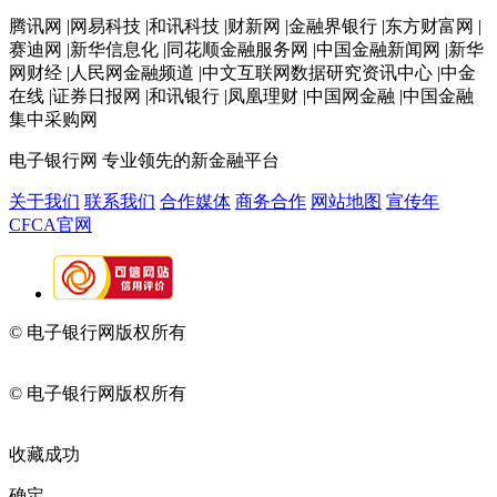
腾讯网 |网易科技 |和讯科技 |财新网 |金融界银行 |东方财富网 |
赛迪网 |新华信息化 |同花顺金融服务网 |中国金融新闻网 |新华
网财经 |人民网金融频道 |中文互联网数据研究资讯中心 |中金
在线 |证券日报网 |和讯银行 |凤凰理财 |中国网金融 |中国金融
集中采购网
电子银行网
专业领先的新金融平台
关于我们
联系我们
合作媒体
商务合作
网站地图
宣传年
CFCA官网
© 电子银行网版权所有
京ICP备05045998号-2
京公网安备
11010202009082
© 电子银行网版权所有
京ICP备05045998号-2
京公网安备
11010202009082
收藏成功
确定