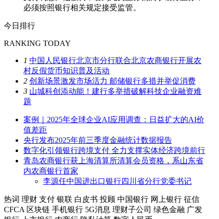
必须按照银行相关规定接受监管。
今日排行
RANKING TODAY
1
中国人民银行北京市分行联合北京农商银行开展农
村反假货币知识普及活动
2
创新场景激发市场活力 邮储银行多措并举促消费
3
山城科创添动能！建行多举措破解科技企业融资难
题
案例｜2025年全球企业AI应用调查：日益扩大的AI价
值差距
央行发布2025年前三季度金融统计数据报告
数字化引领银行跨境支付 全力支撑实体经济跨境前行
青岛农商银行获上海清算所清算会员资格，系山东省
内农商银行首家
李源任中国进出口银行四川省分行党委书记
热词
理财
支付
银联
白皮书
投顾
中国银行
网上银行
征信
CFCA
区块链
手机银行
5G消息
理财子公司
绿色金融
广发