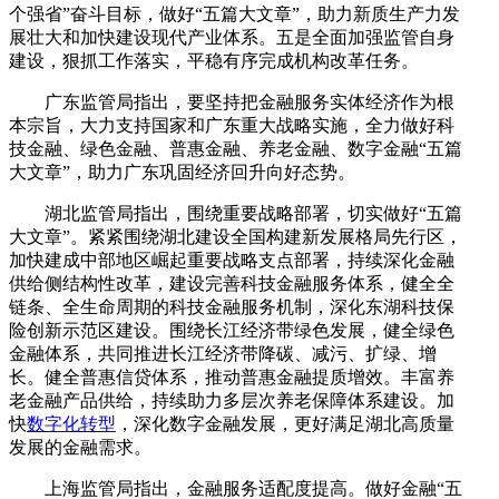
个强省”奋斗目标，做好“五篇大文章”，助力新质生产力发
展壮大和加快建设现代产业体系。五是全面加强监管自身
建设，狠抓工作落实，平稳有序完成机构改革任务。
广东监管局指出，要坚持把金融服务实体经济作为根
本宗旨，大力支持国家和广东重大战略实施，全力做好科
技金融、绿色金融、普惠金融、养老金融、数字金融“五篇
大文章”，助力广东巩固经济回升向好态势。
湖北监管局指出，围绕重要战略部署，切实做好“五篇
大文章”。紧紧围绕湖北建设全国构建新发展格局先行区，
加快建成中部地区崛起重要战略支点部署，持续深化金融
供给侧结构性改革，建设完善科技金融服务体系，健全全
链条、全生命周期的科技金融服务机制，深化东湖科技保
险创新示范区建设。围绕长江经济带绿色发展，健全绿色
金融体系，共同推进长江经济带降碳、减污、扩绿、增
长。健全普惠信贷体系，推动普惠金融提质增效。丰富养
老金融产品供给，持续助力多层次养老保障体系建设。加
快
数字化转型
，深化数字金融发展，更好满足湖北高质量
发展的金融需求。
上海监管局指出，金融服务适配度提高。做好金融“五