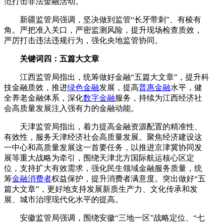
范打击非法金融活动。
新疆监管局强调，坚决做到监管“长牙带刺”、有棱有
角。严把准入关口，严密监测风险，提升现场检查质效，
严厉打击违法违规行为，强化央地监管协同。
关键词四：五篇大文章
江西监管局指出，统筹做好金融“五篇大文章”，提升科
技金融质效，推进
绿色金融
发展，提高
普惠金融
水平，健
全养老金融体系，深化
数字金融
服务，持续为江西经济社
会高质量发展注入强有力的金融动能。
天津监管局指出，着力提高金融资源配置的精准性、
有效性，服务天津经济社会高质量发展。聚焦经济建设这
一中心和高质量发展这一首要任务，以推进京津冀协同发
展等重大战略为牵引，围绕天津北方国际航运核心区定
位，支持扩大有效需求，强化民生领域金融服务质量，统
筹
金融消费者
权益保护，提升消费者满意度。突出做好“五
篇大文章”，更好地支持发展新质生产力、文化传承和发
展、城市治理现代化水平的提高。
安徽监管局强调，围绕安徽“三地一区”战略定位、“七