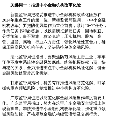
关键词一：推进中小金融机构改革化险
新疆监管局把稳妥推进中小金融机构改革化险放在
2024年重点工作的第一位。新疆监管局强调，（中小金融
机构改革）要把防化风险作为首位首责，紧盯“6+7”任务，
作为任务书和必答题，以铁肩膀扛起硬任务，因地制宜、
分类施策，事不避难、攻坚克难，压实机构、股东、高
管、监管、属地、行业六方责任，强化风险处置合力，确
保压降高风险机构任务，坚决防控单体金融风险。
湖北监管局也指出，要聚焦防范风险主责主业，牢牢
守住不发生系统性金融风险底线。统筹把握好权与责、快
与稳的关系，全力推进重点中小金融机构风险化解，健全
金融风险处置常态化机制。
甘肃监管局指出，稳妥有序推进风险防范化解。盯紧
抓实重点领域风险，稳慎推进中小机构改革化险。
广东监管局也把以防范化解金融风险当作年度首要工
作。广东监管局指出，努力在筑牢广东金融安全堤坝上体
现新担当。加快推进中小金融机构改革化险，强化重点领
域风险防控，严格规范金融机构经营活动及交易行为。