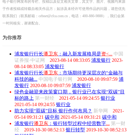
电子银行网发布的专栏、投稿以及征文相关文章，其文字、图片、视频均来源
于作者投稿或转载自相关作品方；如涉及未经许可使用作品的问题，请您优先
联系我们（联系邮箱：cebnet@cfca.com.cn，电话：400-880-9888），我们会第
一时间核实，谢谢配合。
为你推荐
浦发银行行长
潘卫东
：融入新发展格局是
资<...
中国
证券报·中证网
2023-08-14 08:33:05
浦发银行
2023-
08-14 08:33:05
浦发银行
浦发银行行长
潘卫东
：市场期待更深层次的“金融与
科技的融...
中国电子银行网
2020-08-10 09:07:59
浦
发银行
2020-08-10 09:07:59
浦发银行
绿色金融迎来政策窗口期，银行业已在实现“双碳”目
标的路上
第一财经
2021-05-14 09:24:55
银行业
2021-05-14 09:24:55
银行业
助力实现“双碳”目标 银行作何布局？
新华网
2021-
05-14 09:31:21
碳中和
2021-05-14 09:31:21
碳中和
浦发银行
潘卫东
：银行转型过程中经营数字
...
第一财
经
2019-10-30 08:52:13
银行转型
2019-10-30 08:52:13