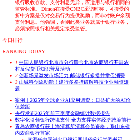
银行吸收存款、支付利息无异，应适用与银行相同的
监管标准。 Dimon在接受CNBC采访时称，可接受的
折中方案是仅对交易行为提供奖励，而非对账户余额
支付利息。他强调，否则此类业务就属于银行业务，
必须按照银行相关规定接受监管。
今日排行
RANKING TODAY
1
中国人民银行北京市分行联合北京农商银行开展农
村反假货币知识普及活动
2
创新场景激发市场活力 邮储银行多措并举促消费
3
山城科创添动能！建行多举措破解科技企业融资难
题
案例｜2025年全球企业AI应用调查：日益扩大的AI价
值差距
央行发布2025年前三季度金融统计数据报告
数字化引领银行跨境支付 全力支撑实体经济跨境前行
青岛农商银行获上海清算所清算会员资格，系山东省
内农商银行首家
李源任中国进出口银行四川省分行党委书记