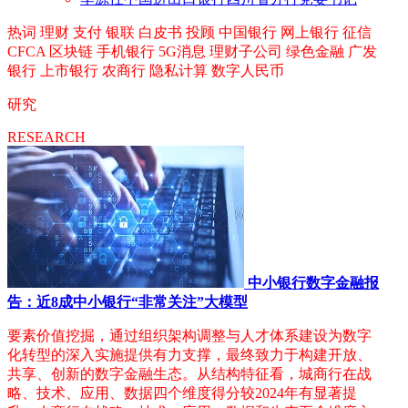
热词
理财
支付
银联
白皮书
投顾
中国银行
网上银行
征信
CFCA
区块链
手机银行
5G消息
理财子公司
绿色金融
广发
银行
上市银行
农商行
隐私计算
数字人民币
研究
RESEARCH
中小银行数字金融报
告：近8成中小银行“非常关注”大模型
要素价值挖掘，通过组织架构调整与人才体系建设为数字
化转型的深入实施提供有力支撑，最终致力于构建开放、
共享、创新的数字金融生态。从结构特征看，城商行在战
略、技术、应用、数据四个维度得分较2024年有显著提