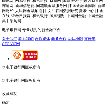
腾讯网 |网易科技 |和讯科技 |财新网 |金融界银行 |东方财富网 |
赛迪网 |新华信息化 |同花顺金融服务网 |中国金融新闻网 |新华
网财经 |人民网金融频道 |中文互联网数据研究资讯中心 |中金
在线 |证券日报网 |和讯银行 |凤凰理财 |中国网金融 |中国金融
集中采购网
电子银行网
专业领先的新金融平台
关于我们
联系我们
合作媒体
商务合作
网站地图
宣传年
CFCA官网
© 电子银行网版权所有
京ICP备05045998号-2
京公网安备
11010202009082
© 电子银行网版权所有
京ICP备05045998号-2
京公网安备
11010202009082
收藏成功
确定