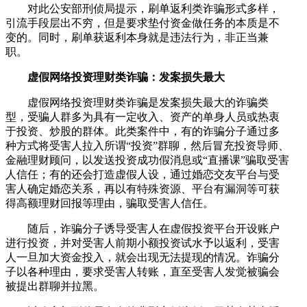
对此公安部刑侦局提示，刷单返利类诈骗形式多样，
引流手段层出不穷，但是要求垫付资金做任务的本质是不
变的。同时，刷单获返利本身就是违法行为，非正当兼
职。
虚假网络投资理财类诈骗：发案损失最大
虚假网络投资理财类诈骗是发案损失最大的诈骗类
型，受骗人群多为具有一定收入、资产的单身人员或热衷
于投资、炒股的群体。此类案件中，有的诈骗分子通过多
种方式将受害人拉入所谓“投资”群聊，然后冒充投资导师、
金融理财顾问，以发送投资成功假消息或“直播课”骗取受害
人信任；有的还会打造虚假人设，通过婚恋交友平台与受
害人确定婚恋关系，再以有特殊资源、平台有漏洞等可获
得高额理财回报等理由，骗取受害人信任。
随后，诈骗分子诱导受害人在虚假投资平台开设账户
进行投资，并对受害人前期小额投资试水予以返利，受害
人一旦加大资金投入，就会出现无法提现的情况。诈骗分
子以各种理由，要求受害人转账，直至受害人发觉被骗会
被提出群聊并拉黑。