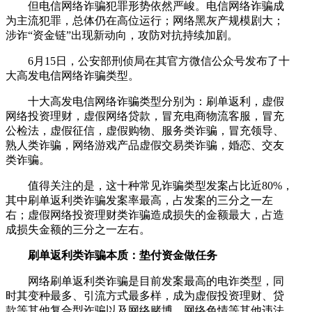
但电信网络诈骗犯罪形势依然严峻。电信网络诈骗成
为主流犯罪，总体仍在高位运行；网络黑灰产规模剧大；
涉诈“资金链”出现新动向，攻防对抗持续加剧。
6月15日，公安部刑侦局在其官方微信公众号发布了十
大高发电信网络诈骗类型。
十大高发电信网络诈骗类型分别为：刷单返利，虚假
网络投资理财，虚假网络贷款，冒充电商物流客服，冒充
公检法，虚假征信，虚假购物、服务类诈骗，冒充领导、
熟人类诈骗，网络游戏产品虚假交易类诈骗，婚恋、交友
类诈骗。
值得关注的是，这十种常见诈骗类型发案占比近80%，
其中刷单返利类诈骗发案率最高，占发案的三分之一左
右；虚假网络投资理财类诈骗造成损失的金额最大，占造
成损失金额的三分之一左右。
刷单返利类诈骗本质：垫付资金做任务
网络刷单返利类诈骗是目前发案最高的电诈类型，同
时其变种最多、引流方式最多样，成为虚假投资理财、贷
款等其他复合型诈骗以及网络赌博、网络色情等其他违法