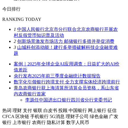
今日排行
RANKING TODAY
1
中国人民银行北京市分行联合北京农商银行开展农
村反假货币知识普及活动
2
创新场景激发市场活力 邮储银行多措并举促消费
3
山城科创添动能！建行多举措破解科技企业融资难
题
案例｜2025年全球企业AI应用调查：日益扩大的AI价
值差距
央行发布2025年前三季度金融统计数据报告
数字化引领银行跨境支付 全力支撑实体经济跨境前行
青岛农商银行获上海清算所清算会员资格，系山东省
内农商银行首家
李源任中国进出口银行四川省分行党委书记
热词
理财
支付
银联
白皮书
投顾
中国银行
网上银行
征信
CFCA
区块链
手机银行
5G消息
理财子公司
绿色金融
广发
银行
上市银行
农商行
隐私计算
数字人民币