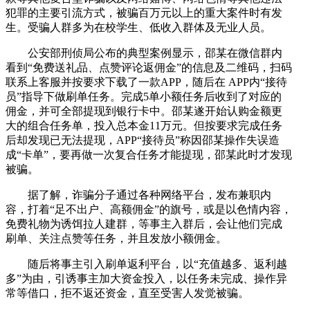
犯罪的主要引流方式，被骗百万元以上的重大案件时有发
生。受骗人群多为在校学生、低收入群体及无业人员。
公安部刑侦局公布的典型案例显示，邵某在微信群内
看到“免费送礼品、点赞评论返佣金”的信息及二维码，扫码
联系上客服并按要求下载了一款APP，随后在 APP内“接待
员”指导下做刷单任务。完成5单小额任务后收到了对应的
佣金，并可全部提现到银行卡中。邵某遂开始认购金额更
大的组合任务单，投入总本金11万元。但按要求完成任务
后却发现已无法提现，APP“接待员”称因邵某操作失误造
成“卡单”，要再做一次复合任务才能提现，邵某此时才发现
被骗。
据了解，诈骗分子通过各种网络平台，发布兼职内
容，打着“足不出户、高额佣金”的旗号，或是以色情内容，
免费礼物为诱饵拉人建群，等事主入群后，会让他们完成
刷单、关注点赞等任务，并且发放小额佣金。
随后将事主引入刷单返利平台，以“充值越多、返利越
多”为由，引诱事主加大资金投入，以任务未完成、操作异
常等借口，拒不返还资金，直至受害人发觉被骗。