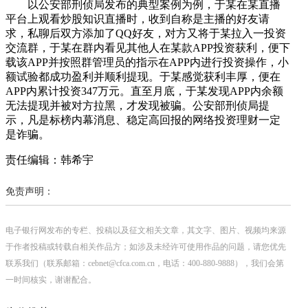
以公安部刑侦局发布的典型案例为例，于某在某直播
平台上观看炒股知识直播时，收到自称是主播的好友请
求，私聊后双方添加了QQ好友，对方又将于某拉入一投资
交流群，于某在群内看见其他人在某款APP投资获利，便下
载该APP并按照群管理员的指示在APP内进行投资操作，小
额试验都成功盈利并顺利提现。于某感觉获利丰厚，便在
APP内累计投资347万元。直至月底，于某发现APP内余额
无法提现并被对方拉黑，才发现被骗。公安部刑侦局提
示，凡是标榜内幕消息、稳定高回报的网络投资理财一定
是诈骗。
责任编辑：韩希宇
免责声明：
电子银行网发布的专栏、投稿以及征文相关文章，其文字、图片、视频均来源
于作者投稿或转载自相关作品方；如涉及未经许可使用作品的问题，请您优先
联系我们（联系邮箱：cebnet@cfca.com.cn，电话：400-880-9888），我们会第
一时间核实，谢谢配合。