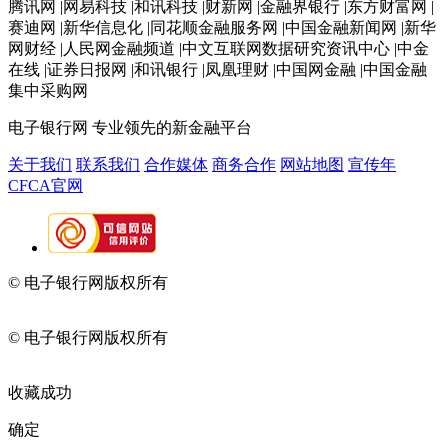
腾讯网 |网易科技 |和讯科技 |财新网 |金融界银行 |东方财富网 |
赛迪网 |新华信息化 |同花顺金融服务网 |中国金融新闻网 |新华
网财经 |人民网金融频道 |中文互联网数据研究资讯中心 |中金
在线 |证券日报网 |和讯银行 |凤凰理财 |中国网金融 |中国金融
集中采购网
电子银行网
专业领先的新金融平台
关于我们
联系我们
合作媒体
商务合作
网站地图
宣传年
CFCA官网
© 电子银行网版权所有
京ICP备05045998号-2
京公网安备
11010202009082
© 电子银行网版权所有
京ICP备05045998号-2
京公网安备
11010202009082
收藏成功
确定