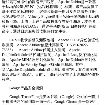
能和高可伸缩性的网络应用程序。Apache Dubbo是一款基
于Java的轻量级RPC（远程过程调用）框架，该产品提供了
基于接口的远程呼叫、容错和负载平衡以及自动服务注册
和发现等功能。Velocity Engine是用于Web开发的基于Java的
模板引擎。上周，上述产品被披露存在多个漏洞，攻击者
可利用漏洞触发DAGs，通过手动提供run_id参数执行任意
命令，通过日志服务器读取任何文件等。
CNVD收录的相关漏洞包括：Apache SOAP身份验证错
误漏洞、Apache Airflow信息泄露漏洞（CNVD-2022-
78863）、Apache Airflow代码注入漏洞、Apache
DolphinScheduler路径遍历漏洞、Apache InLong反序列化漏
洞、Apache MINA反序列化漏洞、Apache Dubbo反序列化
漏洞、Apache Velocity Engine代码执行漏洞。其中，
除“Apache DolphinScheduler路径遍历漏洞”外，其余漏洞的
综合评级为“高危”。目前，厂商已经发布了上述漏洞的修补
程序。
Google产品安全漏洞
Google TensorFlow是美国谷歌（Google）公司的一套用
于机器学习的端到端开源平台。Google Chrome是一款Web