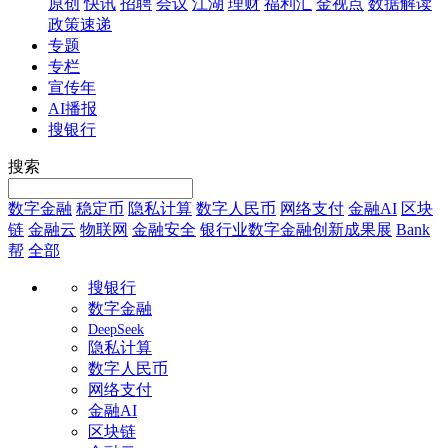
原创
快讯
招聘
会议
江湖
理财
福利汇
金视点
数据解读
政策速递
专题
专栏
宣传年
AI播报
搜银行
搜索
数字金融
稳定币
隐私计算
数字人民币
网络支付
金融AI
区块
链
金融云
物联网
金融安全
银行业数字金融创新成果展
Bank
帮
全部
搜银行
数字金融
DeepSeek
隐私计算
数字人民币
网络支付
金融AI
区块链