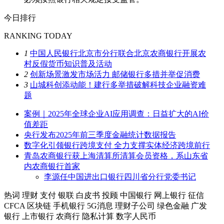
今日排行
RANKING TODAY
1
中国人民银行北京市分行联合北京农商银行开展农
村反假货币知识普及活动
2
创新场景激发市场活力 邮储银行多措并举促消费
3
山城科创添动能！建行多举措破解科技企业融资难
题
案例｜2025年全球企业AI应用调查：日益扩大的AI价
值差距
央行发布2025年前三季度金融统计数据报告
数字化引领银行跨境支付 全力支撑实体经济跨境前行
青岛农商银行获上海清算所清算会员资格，系山东省
内农商银行首家
李源任中国进出口银行四川省分行党委书记
热词
理财
支付
银联
白皮书
投顾
中国银行
网上银行
征信
CFCA
区块链
手机银行
5G消息
理财子公司
绿色金融
广发
银行
上市银行
农商行
隐私计算
数字人民币