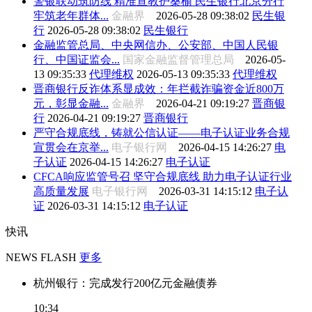
警银联动筑防线 精准宣教护桑榆 民生银行北京分行
牢筑老年群体...
金融界
2026-05-28 09:38:02
民生银
行
2026-05-28 09:38:02
民生银行
金融监管总局、中央网信办、公安部、中国人民银
行、中国证监会...
国家金融监督管理总局
2026-05-
13 09:35:33
代理维权
2026-05-13 09:35:33
代理维权
晋商银行反诈体系显成效：年拦截诈骗资金近800万
元，彰显金融...
金融界
2026-04-21 09:19:27
晋商银
行
2026-04-21 09:19:27
晋商银行
严守合规底线，铸就公信认证——电子认证业务合规
宣贯会在京举...
电子银行网
2026-04-15 14:26:27
电
子认证
2026-04-15 14:26:27
电子认证
CFCA响应监管号召 坚守合规底线 助力电子认证行业
高质量发展
电子银行网
2026-03-31 14:15:12
电子认
证
2026-03-31 14:15:12
电子认证
快讯
NEWS FLASH
更多
杭州银行：完成发行200亿元金融债券
10:34