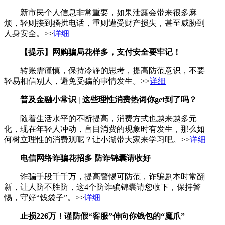
新市民个人信息非常重要，如果泄露会带来很多麻
烦，轻则接到骚扰电话，重则遭受财产损失，甚至威胁到
人身安全。>>
详细
【提示】网购骗局花样多，支付安全要牢记！
转账需谨慎，保持冷静的思考，提高防范意识，不要
轻易相信别人，避免受骗的事情发生。>>
详细
普及金融小常识 | 这些理性消费热词你get到了吗？
随着生活水平的不断提高，消费方式也越来越多元
化，现在年轻人冲动，盲目消费的现象时有发生，那么如
何树立理性的消费观呢？让小湖带大家来学习吧。>>
详细
电信网络诈骗花招多 防诈锦囊请收好
诈骗手段千千万，提高警惕可防范，诈骗剧本时常翻
新，让人防不胜防，这4个防诈骗锦囊请您收下，保持警
惕，守好“钱袋子”。>>
详细
止损226万！谨防假“客服”伸向你钱包的“魔爪”