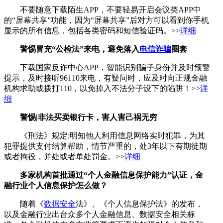
不要随意下载陌生APP，不要轻易开启会议类APP中
的“屏幕共享”功能，因为“屏幕共享”后对方可以看到你手机
显示的所有信息，包括各类密码和短信验证码。>>
详细
警惕冒充“公检法”来电，避免落入
电信诈骗
圈套
下载国家反诈中心APP，智能识别骗子身份并及时预警
提示，及时接听96110来电，有疑问时，应及时向正规金融
机构求助或拨打110，以免掉入不法分子设下的陷阱！>>
详
细
警惕|非法买卖银行卡，害人害己祸无穷
《刑法》规定:明知他人利用信息网络实时犯罪，为其
犯罪提供支付结算帮助，情节严重的，处3年以下有期徒期
或者拘役，并处或者单处罚金。>>
详细
多家机构首批通过“个人金融信息保护能力”认证，金
融行业个人信息保护怎么做？
随着《
数据安全
法》、《个人信息保护法》的发布，
以及金融行业出台众多个人金融信息、数据安全相关标