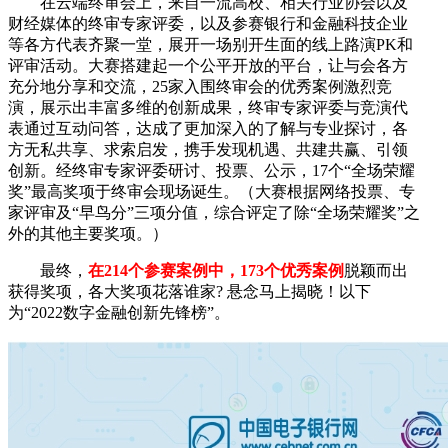
在云端终审会上，来自一流高校、相关行业协会以及
财经媒体的终审专家评委，以及参赛银行和金融科技企业
等各方代表齐聚一堂，展开一场别开生面的线上路演PK和
评审活动。大赛搭建起一个公平开放的平台，让与会各方
充分地分享和交流，25家入围终审会的优秀案例激烈竞
演，展示出丰富多维的创新成果，终审专家评委与竞演代
表通过互动问答，达成了更加深入的了解与专业探讨，各
方无私共享、求索启发，携手发现机遇、共建共赢、引领
创新。经终审专家评委研讨、投票、公示，17个
“
全场荣耀
奖
”
最高奖项于终审会现场诞生。（大赛根据网络投票、专
家评审及“早鸟分”三项分值，综合评定了除“全场荣耀奖”之
外的其他主要奖项。）
最终，
在214个参赛案例中，173个优秀案例
脱颖而出
获得奖项，各大奖项花落谁家? 悬念马上揭晓！以下
为
“
2022数字金融创新先锋榜
”
。