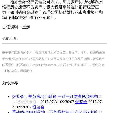
地方金融资产管理公司方面，浙商资产协助化解温州
银行历史遗留不良资产，极大程度缓解温州银行经营压
力；四川省内金融资产管理公司协助攀枝花市商业银行和
凉山州商业银行化解不良资产。
责任编辑：王超
免责声明：
电子银行网发布的专栏、投稿以及征文相关文章，其文字、图片、视频均来源
于作者投稿或转载自相关作品方；如涉及未经许可使用作品的问题，请您优先
联系我们（联系邮箱：cebnet@cfca.com.cn，电话：400-880-9888），我们会第
一时间核实，谢谢配合。
为你推荐
银监会：规范房地产融资 一对一盯防高风险机构
21
世纪经济报道
2017-07-31 09:30:07
银监会
2017-07-
31 09:30:07
银监会
重磅|多个细则落地！不良贷款转让试点渐行渐近
财