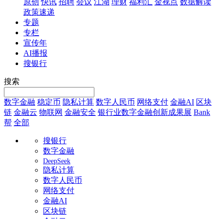
原创
快讯
招聘
会议
江湖
理财
福利汇
金视点
数据解读
政策速递
专题
专栏
宣传年
AI播报
搜银行
搜索
数字金融
稳定币
隐私计算
数字人民币
网络支付
金融AI
区块
链
金融云
物联网
金融安全
银行业数字金融创新成果展
Bank
帮
全部
搜银行
数字金融
DeepSeek
隐私计算
数字人民币
网络支付
金融AI
区块链