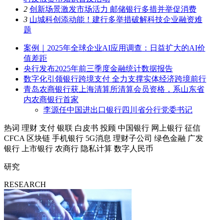
2
创新场景激发市场活力 邮储银行多措并举促消费
3
山城科创添动能！建行多举措破解科技企业融资难
题
案例｜2025年全球企业AI应用调查：日益扩大的AI价
值差距
央行发布2025年前三季度金融统计数据报告
数字化引领银行跨境支付 全力支撑实体经济跨境前行
青岛农商银行获上海清算所清算会员资格，系山东省
内农商银行首家
李源任中国进出口银行四川省分行党委书记
热词
理财
支付
银联
白皮书
投顾
中国银行
网上银行
征信
CFCA
区块链
手机银行
5G消息
理财子公司
绿色金融
广发
银行
上市银行
农商行
隐私计算
数字人民币
研究
RESEARCH