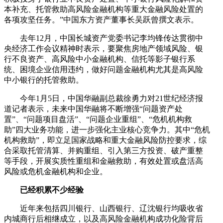
本补充、托管救助高风险金融机构等重大金融风险处置的
各项攻坚任务。”中国东方资产董事长吴跃曾撰文表示。
去年12月，中国长城资产党委书记李均锋传达贯彻中
央经济工作会议精神时表示，要聚焦房地产领域风险、银
行不良资产、高风险中小金融机构、信托等影子银行系
统、困境企业信用违约，做好问题金融机构尤其是高风险
中小银行的托管救助。
今年1月5日，中国华融副总裁徐勇力对21世纪经济报
道记者表示，未来中国华融将不断增强“问题资产处
置”、“问题项目盘活”、“问题企业重组”、“危机机构救
助”四大业务功能，进一步强化主业核心竞争力。其中“危机
机构救助”，即立足国家战略和重大金融风险防控要求，综
合采取托管清算、并购重组、引入第三方投资、破产重整
等手段，开展实质性重组和金融救助，有效处置或盘活高
风险或危机金融机构和企业。
已经积累不少经验
近年来包括四川银行、山西银行、辽沈银行均吸收省
内城商行后相继成立，以及高风险金融机构成功化险背后