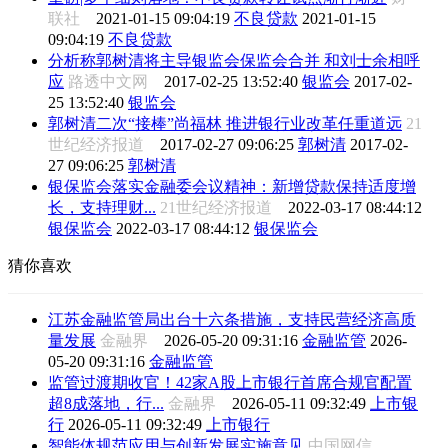
联社
2021-01-15 09:04:19
不良贷款
2021-01-15
09:04:19
不良贷款
分析称郭树清将主导银监会保监会合并 和刘士余相呼
应
路透中文网
2017-02-25 13:52:40
银监会
2017-02-
25 13:52:40
银监会
郭树清二次“接棒”尚福林 推进银行业改革任重道远
21
世纪经济报道
2017-02-27 09:06:25
郭树清
2017-02-
27 09:06:25
郭树清
银保监会落实金融委会议精神：新增贷款保持适度增
长，支持理财...
21世纪经济报道
2022-03-17 08:44:12
银保监会
2022-03-17 08:44:12
银保监会
猜你喜欢
江苏金融监管局出台十六条措施，支持民营经济高质
量发展
金融界
2026-05-20 09:31:16
金融监管
2026-
05-20 09:31:16
金融监管
监管过渡期收官！42家A股上市银行首席合规官配置
超8成落地，行...
金融界
2026-05-11 09:32:49
上市银
行
2026-05-11 09:32:49
上市银行
智能体规范应用与创新发展实施意见
中国网信