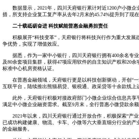
数据显示，2021年，四川天府银行累计对近1200户小
措，所支持企业复工复产率从去年2月末的45.74%提升到了现在的
二十载砥砺奋进 科技赋能普惠金融勇担责任
积极展开“科技变革”，天府银行将科技兴行作为重大发
争优势，实现了增值效应。
据悉，作为一家中小银行，四川天府银行拥有400余名专业人
及80余套项目集群，获得47项应用软件的自主知识产权和20
标准中心机房资格认证。
在普惠金融领域，天府银行更是以科技创新驱动，开创“
互联平台，陆续推出熊猫易贷、银税通、政采贷等十余款线上
此外，天府银行积极对接政府部门小微企业综合信息共享
满足中小微企业融资需求。截至9月末，全行普惠小微贷款余额312
2021年以来，四川天府银行通过开放合作，积极探索“
已成功构建健康、物流、卡车、小微等六大垂直细分行业的产
的金融服务。