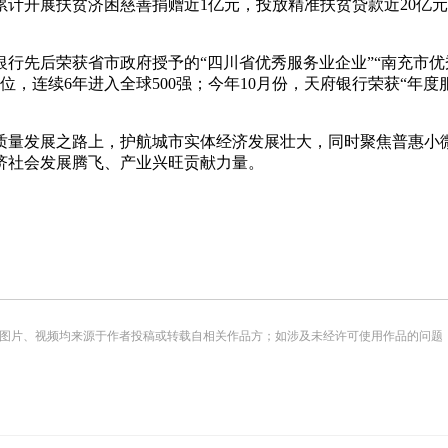
计开展扶贫济困慈善捐赠近1亿元，投放精准扶贫贷款近20亿元
银行先后荣获省市政府授予的“四川省优秀服务业企业”“南充市
1位，连续6年进入全球500强；今年10月份，天府银行荣获“年度服
质量发展之路上，护航城市实体经济发展壮大，同时聚焦普惠小
济社会发展腾飞、产业兴旺贡献力量。
频均来源于作者投稿或转载自相关作品方；如涉及未经许可使用作品的问题，请您优先联系我们（