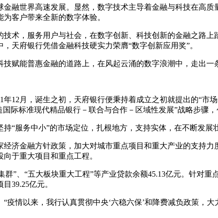
球金融世界高速发展。显然，数字技术主导着金融与科技在高质
能为客户带来全新的数字体验。
术，服务用户与社会，在数字创新、科技创新的金融之路上踏浪前行
，天府银行凭借金融科技硬实力荣膺“数字创新应用奖”。
在科技赋能普惠金融的道路上，在风起云涌的数字浪潮中，走出一
1年12月，诞生之初，天府银行便秉持着成立之初就提出的“市
造国际标准现代精品银行－联合与合作－区域性发展”战略步骤
坚持“服务中小”的市场定位，扎根地方，支持实体，在不断发展
家经济金融方针政策，加大对城市重点项目和重大产业的支持力
投向于重大项目和重点工程。
业集群”、“五大板块重大工程”等产业贷款余额45.13亿元。针
39.25亿元。
“疫情以来，我行认真贯彻中央‘六稳六保’和降费减负政策，