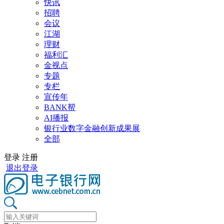
快讯
招聘
会议
江湖
理财
福利汇
金视点
专题
专栏
宣传年
BANK帮
AI播报
银行业数字金融创新成果展
全部
登录
注册
退出登录