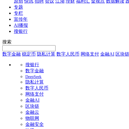
原创
快讯
招聘
会议
江湖
理财
福利汇
金视点
数据解读
专题
专栏
宣传年
AI播报
搜银行
搜索
数字金融
稳定币
隐私计算
数字人民币
网络支付
金融AI
区块
搜银行
数字金融
DeepSeek
隐私计算
数字人民币
网络支付
金融AI
区块链
金融云
物联网
金融安全