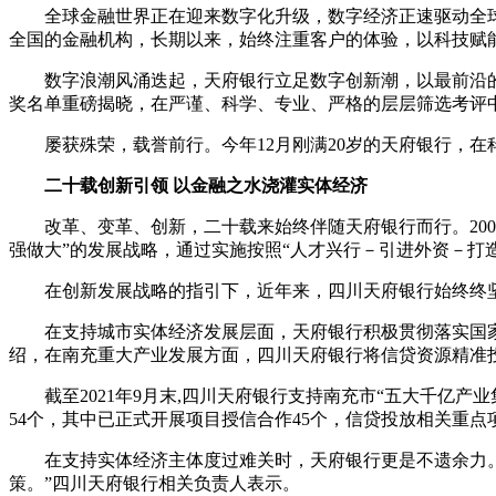
全球金融世界正在迎来数字化升级，数字经济正速驱动全
全国的金融机构，长期以来，始终注重客户的体验，以科技赋
数字浪潮风涌迭起，天府银行立足数字创新潮，以最前沿的技
奖名单重磅揭晓，在严谨、科学、专业、严格的层层筛选考评中
屡获殊荣，载誉前行。今年12月刚满20岁的天府银行，
二十载创新引领 以金融之水浇灌实体经济
改革、变革、创新，二十载来始终伴随天府银行而行。200
强做大”的发展战略，通过实施按照“人才兴行－引进外资－打
在创新发展战略的指引下，近年来，四川天府银行始终终
在支持城市实体经济发展层面，天府银行积极贯彻落实国
绍，在南充重大产业发展方面，四川天府银行将信贷资源精准
截至2021年9月末,四川天府银行支持南充市“五大千亿产
54个，其中已正式开展项目授信合作45个，信贷投放相关重点项目
在支持实体经济主体度过难关时，天府银行更是不遗余力。
策。”四川天府银行相关负责人表示。