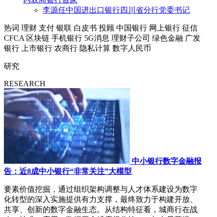
李源任中国进出口银行四川省分行党委书记
热词
理财
支付
银联
白皮书
投顾
中国银行
网上银行
征信
CFCA
区块链
手机银行
5G消息
理财子公司
绿色金融
广发
银行
上市银行
农商行
隐私计算
数字人民币
研究
RESEARCH
中小银行数字金融报
告：近8成中小银行“非常关注”大模型
要素价值挖掘，通过组织架构调整与人才体系建设为数字
化转型的深入实施提供有力支撑，最终致力于构建开放、
共享、创新的数字金融生态。从结构特征看，城商行在战