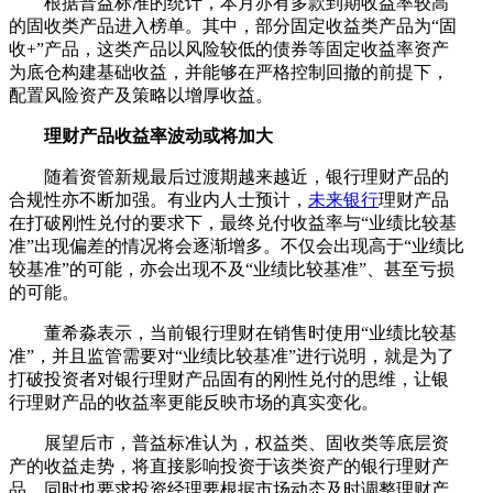
根据普益标准的统计，本月亦有多款到期收益率较高
的固收类产品进入榜单。其中，部分固定收益类产品为“固
收+”产品，这类产品以风险较低的债券等固定收益率资产
为底仓构建基础收益，并能够在严格控制回撤的前提下，
配置风险资产及策略以增厚收益。
理财产品收益率波动或将加大
随着资管新规最后过渡期越来越近，银行理财产品的
合规性亦不断加强。有业内人士预计，
未来银行
理财产品
在打破刚性兑付的要求下，最终兑付收益率与“业绩比较基
准”出现偏差的情况将会逐渐增多。不仅会出现高于“业绩比
较基准”的可能，亦会出现不及“业绩比较基准”、甚至亏损
的可能。
董希淼表示，当前银行理财在销售时使用“业绩比较基
准”，并且监管需要对“业绩比较基准”进行说明，就是为了
打破投资者对银行理财产品固有的刚性兑付的思维，让银
行理财产品的收益率更能反映市场的真实变化。
展望后市，普益标准认为，权益类、固收类等底层资
产的收益走势，将直接影响投资于该类资产的银行理财产
品，同时也要求投资经理要根据市场动态及时调整理财产