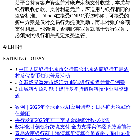
若平台持有客户资金并对账户余额支付收益，本质与
银行吸收存款、支付利息无异，应适用与银行相同的
监管标准。 Dimon在接受CNBC采访时称，可接受的
折中方案是仅对交易行为提供奖励，而非对账户余额
支付利息。他强调，否则此类业务就属于银行业务，
必须按照银行相关规定接受监管。
今日排行
RANKING TODAY
1
中国人民银行北京市分行联合北京农商银行开展农
村反假货币知识普及活动
2
创新场景激发市场活力 邮储银行多措并举促消费
3
山城科创添动能！建行多举措破解科技企业融资难
题
案例｜2025年全球企业AI应用调查：日益扩大的AI价
值差距
央行发布2025年前三季度金融统计数据报告
数字化引领银行跨境支付 全力支撑实体经济跨境前行
青岛农商银行获上海清算所清算会员资格，系山东省
内农商银行首家