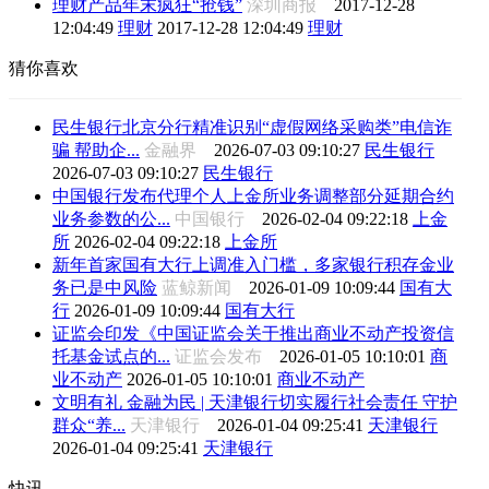
理财产品年末疯狂“抢钱”
深圳商报
2017-12-28
12:04:49
理财
2017-12-28 12:04:49
理财
猜你喜欢
民生银行北京分行精准识别“虚假网络采购类”电信诈
骗 帮助企...
金融界
2026-07-03 09:10:27
民生银行
2026-07-03 09:10:27
民生银行
中国银行发布代理个人上金所业务调整部分延期合约
业务参数的公...
中国银行
2026-02-04 09:22:18
上金
所
2026-02-04 09:22:18
上金所
新年首家国有大行上调准入门槛，多家银行积存金业
务已是中风险
蓝鲸新闻
2026-01-09 10:09:44
国有大
行
2026-01-09 10:09:44
国有大行
证监会印发《中国证监会关于推出商业不动产投资信
托基金试点的...
证监会发布
2026-01-05 10:10:01
商
业不动产
2026-01-05 10:10:01
商业不动产
文明有礼 金融为民 | 天津银行切实履行社会责任 守护
群众“养...
天津银行
2026-01-04 09:25:41
天津银行
2026-01-04 09:25:41
天津银行
快讯