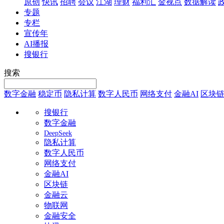
原创
快讯
招聘
会议
江湖
理财
福利汇
金视点
数据解读
专题
专栏
宣传年
AI播报
搜银行
搜索
数字金融
稳定币
隐私计算
数字人民币
网络支付
金融AI
区块
搜银行
数字金融
DeepSeek
隐私计算
数字人民币
网络支付
金融AI
区块链
金融云
物联网
金融安全