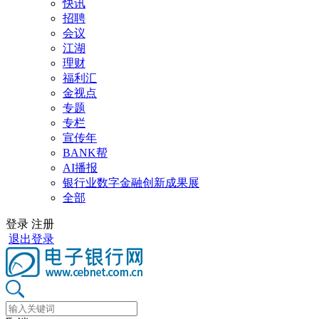
快讯
招聘
会议
江湖
理财
福利汇
金视点
专题
专栏
宣传年
BANK帮
AI播报
银行业数字金融创新成果展
全部
登录
注册
退出登录