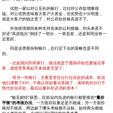
试想一家以对公见长的银行，过往对公存款增量很
猛。对公优势意味着大客户大资金，但劣势也十分明显，
就是大客户的钱太贵了，对公存款价格高居不下。
外加疫情期间各种支持实体的让利措施，到头来弄不
好还“高进低出”倒挂了一部分，一算息差，还是和同业有一
定差距。
同是这类股份制银行，总行定下去的策略也是不同
的。
-
比如我问到有家行，做法就是宁愿搞补贴也要猛拉零
售，感觉零售再起不来就更无望了。
- 而另一些银行，主要是管住分行拉存款的成本。听说
他们调整了KPI，不再以存款量论英雄了，省得有的分行不
惜代价拉存款，最后以量补价还消耗资本！
“愉见财经”获悉，目前业内先进的银行都更推崇
“量价
平衡”的考核办法
。一方面存款量还是不能减，另一方面价
格却不能高，两边缺了哪头考核都不达标。如何两头都做