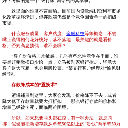
好？考验的是一个“银行家”调结构的真本事。
这里面的难度不言而喻。目前国内贷款端LPR利率市场
化改革循序渐进，但存款端仍然是个竞争因素单一的初级
市场。
什么服务质量、客户粘度、
金融科技
等等概念，不管
嘴上说得如何花好桃好，落不落地，最关键的就是看价
格。否则高息揽储，谁不会啊？
“客户对价格非常敏感，几乎有些恶性竞争在里面，谁
要是赶稍微松口少给一点，立马被别家银行抢走，毕竟大
客户财大气粗，也会用脚投票。”某支行客户经理对“愉见财
经”说。
存款降成本的“置换术”
逻辑铺展到这里，大家会发现：价格降不下去，或者
降太低了存款量就要大打折扣——那么银行存款的价格和
增量已经被卡死，面临两难困境。
所以，如果想要两头都在控，有一种办法，就是腾
挪：假设能把新增存款从单笔50亿以上的“贵钱”向单笔50万