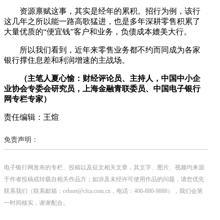
资源禀赋这事，其实是经年的累积。招行为例，该行
这几年之所以能一路高歌猛进，也是多年深耕零售积累了
大量优质的“便宜钱”客户和业务，负债成本媲美大行。
所以我们看到，近年来零售业务都不约而同成为各家
银行撑住息差和利润增速的主战场。
（主笔人夏心愉：财经评论员、主持人，中国中小企
业协会专委会研究员，上海金融青联委员、
中国电子银行
网专栏专家
）
责任编辑：王煊
免责声明：
电子银行网发布的专栏、投稿以及征文相关文章，其文字、图片、视频均来源
于作者投稿或转载自相关作品方；如涉及未经许可使用作品的问题，请您优先
联系我们（联系邮箱：cebnet@cfca.com.cn，电话：400-880-9888），我们会第
一时间核实，谢谢配合。