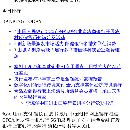
必须按照银行相关规定接受监管。
今日排行
RANKING TODAY
1
中国人民银行北京市分行联合北京农商银行开展农
村反假货币知识普及活动
2
创新场景激发市场活力 邮储银行多措并举促消费
3
山城科创添动能！建行多举措破解科技企业融资难
题
案例｜2025年全球企业AI应用调查：日益扩大的AI价
值差距
央行发布2025年前三季度金融统计数据报告
数字化引领银行跨境支付 全力支撑实体经济跨境前行
青岛农商银行获上海清算所清算会员资格，系山东省
内农商银行首家
李源任中国进出口银行四川省分行党委书记
热词
理财
支付
银联
白皮书
投顾
中国银行
网上银行
征信
CFCA
区块链
手机银行
5G消息
理财子公司
绿色金融
广发
银行
上市银行
农商行
隐私计算
数字人民币