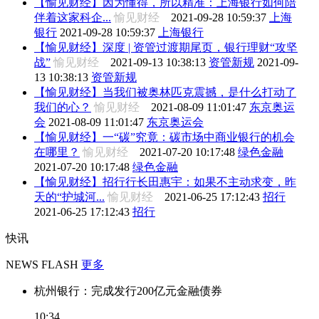
【愉见财经】因为懂得，所以精准：上海银行如何陪
伴着这家科企...
愉见财经
2021-09-28 10:59:37
上海
银行
2021-09-28 10:59:37
上海银行
【愉见财经】深度 | 资管过渡期尾页，银行理财“攻坚
战”
愉见财经
2021-09-13 10:38:13
资管新规
2021-09-
13 10:38:13
资管新规
【愉见财经】当我们被奥林匹克震撼，是什么打动了
我们的心？
愉见财经
2021-08-09 11:01:47
东京奥运
会
2021-08-09 11:01:47
东京奥运会
【愉见财经】一“碳”究竟：碳市场中商业银行的机会
在哪里？
愉见财经
2021-07-20 10:17:48
绿色金融
2021-07-20 10:17:48
绿色金融
【愉见财经】招行行长田惠宇：如果不主动求变，昨
天的“护城河...
愉见财经
2021-06-25 17:12:43
招行
2021-06-25 17:12:43
招行
快讯
NEWS FLASH
更多
杭州银行：完成发行200亿元金融债券
10:34