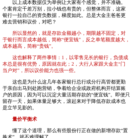
以上成本数据仅为举例让大家有个感觉，并不准确。
个案肯定千差万别，拉小钱也有贵的，但整体而言，这家
银行一拉自己的资负数据，梯度如此。总是大金主爸爸更
难去营销和议价，对吧？
所以显然的，就是存款金额越小，期限越不固定，对
于银行而言成本越低，简称“便宜钱”，反之单笔额度越大，
成本越高，简称“贵钱”。
这也解释了两件事情：1，以零售见长的银行，负债成
本总是很有优势，原因就在此；2，大行人家跟大金主“门
当户对”，所以议价能力也强一些。
这也是为什么这几年各家银行总行或分行高管都更勤
于亲自出马到处跑营销，争着给企业或政府机构开结算账
户的原因，因为可以沉淀大量活期存款的“便宜钱”。即便只
留存一天，如果体量足够大，滚起来对于降低存款成本也
是立竿见影的。
量价平衡术
懂了这个道理，那么有些股份行正在做的新增存款“置
换术”，就不难理解了。