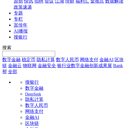
原创
快讯
招聘
会议
江湖
理财
福利汇
金视点
数据解读
政策速递
专题
专栏
宣传年
AI播报
搜银行
搜索
数字金融
稳定币
隐私计算
数字人民币
网络支付
金融AI
区块
链
金融云
物联网
金融安全
银行业数字金融创新成果展
Bank
帮
全部
搜银行
数字金融
DeepSeek
隐私计算
数字人民币
网络支付
金融AI
区块链