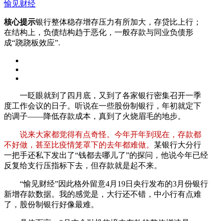
愉见财经
核心提示
银行整体稳存增存压力有所加大，存贷比上行；
在结构上，负债结构趋于恶化，一般存款与同业负债形
成“跷跷板效应”.
一眨眼就到了四月底，又到了各家银行密集召开一季
度工作会议的日子。听说在一些股份制银行，年初就定下
的调子——降低存款成本，真到了火烧眉毛的地步。
说来大家都觉得有点奇怪。今年开年到现在，存款都
不好做，甚至比疫情笼罩下的去年都难做。
某银行大分行
一把手还私下发出了“钱都去哪儿了”的探问，他说今年已经
反复给支行压指标下去，但存款就是起不来。
“愉见财经”因此格外留意4月19日央行发布的3月份银行
新增存款数据。我的感觉是，大行还不错，中小行有点难
了，股份制银行好像最难。