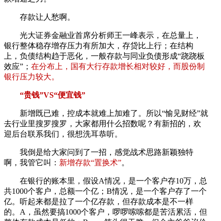
存款让人愁啊。
光大证券金融业首席分析师王一峰表示，在总量上，
银行整体稳存增存压力有所加大，存贷比上行；在结构
上，负债结构趋于恶化，一般存款与同业负债形成“跷跷板
效应”；
在分布上，国有大行存款增长相对较好，而股份制
银行压力较大。
“贵钱”VS“便宜钱”
新增既已难，控成本就难上加难了。所以“愉见财经”就
去行业里搜罗搜罗，大家都用什么招数呢？有新招的，欢
迎后台联系我们，很想洗耳恭听。
我倒是给大家问到了一招，感觉战术思路新颖独特
啊，我管它叫：
新增存款“置换术”
。
在银行的账本里，假设A情况，是一个客户存10万，总
共1000个客户，总额一个亿；B情况，是一个客户存了一个
亿。听起来都是拉了一个亿存款，但存款成本是不一样
的。A，虽然要搞1000个客户，啰啰嗦嗦都是苦活累活，但