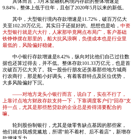
具体而言，3月末金融机构境内存款的整体增速是
9.84%，整体上低于往年，且创了2020年5月以来的新低。
其中，大型银行境内存款增速是11.72%，破百万亿大
关至102.20万亿元。其实日子还挺好的。想想也是哈，
中资
大型银行就是六大行，人家那毕竟网点布局广，客户基础
铁铮铮摆在那里的，船大抗风浪啊，负债成本也是行业里
最低的，风险偏好稳健。
中小银行存款增速是8.42%，纵向对比他们自己过往数
据也还算过得去，并不低。整体存款101.33万亿元，也是首
次破百万亿大关了。我一股份行朋友还羡慕那些地方城商
行农商行，那是船小好调头，有着客群特点及区位优势，
大多风险偏好下沉。
——对地方龙头小银行而言，说白了，实在不行了，
上靠讨点地方财政存款支持一下，下靠调度客户们“回存”支
持一点，尤其是那些愁贷款的企业总是拎得清要配合的
嘛。
轮到股份制银行，尤其是做零售缺点基因的那些家，
他们就自我感觉尴尬，所谓“前不着村、后不着店”，新增存
款增速乏力。