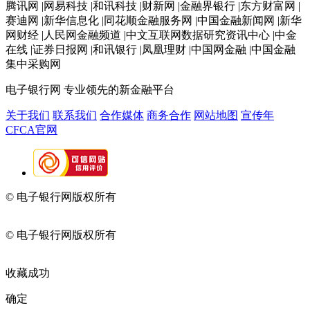
腾讯网 |网易科技 |和讯科技 |财新网 |金融界银行 |东方财富网 |
赛迪网 |新华信息化 |同花顺金融服务网 |中国金融新闻网 |新华
网财经 |人民网金融频道 |中文互联网数据研究资讯中心 |中金
在线 |证券日报网 |和讯银行 |凤凰理财 |中国网金融 |中国金融
集中采购网
电子银行网
专业领先的新金融平台
关于我们
联系我们
合作媒体
商务合作
网站地图
宣传年
CFCA官网
© 电子银行网版权所有
京ICP备05045998号-2
京公网安备
11010202009082
© 电子银行网版权所有
京ICP备05045998号-2
京公网安备
11010202009082
收藏成功
确定