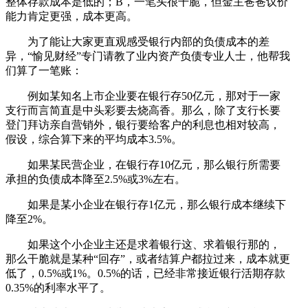
整体存款成本是低的；B，一笔头很干脆，但金主爸爸议价
能力肯定更强，成本更高。
为了能让大家更直观感受银行内部的负债成本的差
异，“愉见财经”专门请教了业内资产负债专业人士，他帮我
们算了一笔账：
例如某知名上市企业要在银行存50亿元，那对于一家
支行而言简直是中头彩要去烧高香。那么，除了支行长要
登门拜访亲自营销外，银行要给客户的利息也相对较高，
假设，综合算下来的平均成本3.5%。
如果某民营企业，在银行存10亿元，那么银行所需要
承担的负债成本降至2.5%或3%左右。
如果是某小企业在银行存1亿元，那么银行成本继续下
降至2%。
如果这个小企业主还是求着银行这、求着银行那的，
那么干脆就是某种“回存”，或者结算户都拉过来，成本就更
低了，0.5%或1%。0.5%的话，已经非常接近银行活期存款
0.35%的利率水平了。