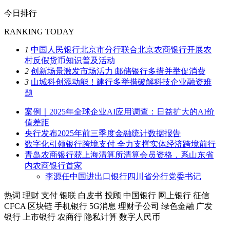
今日排行
RANKING TODAY
1
中国人民银行北京市分行联合北京农商银行开展农
村反假货币知识普及活动
2
创新场景激发市场活力 邮储银行多措并举促消费
3
山城科创添动能！建行多举措破解科技企业融资难
题
案例｜2025年全球企业AI应用调查：日益扩大的AI价
值差距
央行发布2025年前三季度金融统计数据报告
数字化引领银行跨境支付 全力支撑实体经济跨境前行
青岛农商银行获上海清算所清算会员资格，系山东省
内农商银行首家
李源任中国进出口银行四川省分行党委书记
热词
理财
支付
银联
白皮书
投顾
中国银行
网上银行
征信
CFCA
区块链
手机银行
5G消息
理财子公司
绿色金融
广发
银行
上市银行
农商行
隐私计算
数字人民币