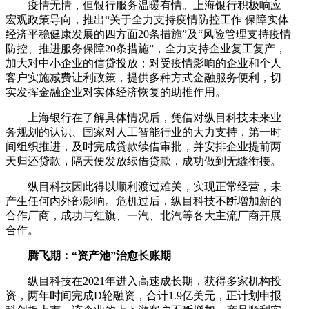
疫情无情，但银行服务温暖有情。上海银行积极响应
宏观政策导向，推出“关于全力支持疫情防控工作 保障实体
经济平稳健康发展的四方面20条措施”及“风险管理支持疫情
防控、推进服务保障20条措施”，全力支持企业复工复产，
加大对中小企业的信贷投放；对受疫情影响的企业和个人
客户实施减费让利政策，提供多种方式金融服务便利，切
实发挥金融企业对实体经济恢复的助推作用。
上海银行在了解具体情况后，凭借对纵目科技未来业
务规划的认识、国家对人工智能行业的大力支持，第一时
间组织推进，及时完成贷款续借审批，并安排企业提前两
天归还贷款，隔天便发放续借贷款，成功做到无缝衔接。
纵目科技因此得以顺利渡过难关，实现正常经营，未
产生任何内外部影响。危机过后，纵目科技不断增加新的
合作厂商，成功与红旗、一汽、北汽等各大主流厂商开展
合作。
腾飞期：“资产池”治愈长账期
纵目科技在2021年进入高速成长期，获得多家机构投
资，两年时间完成D轮融资，合计1.9亿美元，正计划申报