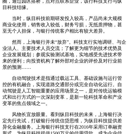
圈，通过园区搭桥，点对点联系企业，该行科技支行与纵
目科技结缘。
当时，纵目科技前期研发投入较高，产品尚未大规模
商业化使用，销售收入较低，财务亏损，无抵质押物，甚
至无个人担保，与银行传统客户相比有较大差异。
然而，上海银行并未“放弃”。科技支行实地调研、与企
业法人、主要技术人员交流；了解更为细节的技术优势及
企业发展规划；参观实验测试基地，实地感受先进技术带
来的便利；向投资机构了解外部对企业的评价及对行业前
景的预测……
自动驾驶技术是指通过载运工具、基础设施与运行管
控的有机融合，实现道路交通部分或完全自动化运行。自
动驾驶是人工智能重要的应用场景之一，是对传统运输模
式和出行方式的一次深刻变革，是新一轮科技革命和产业
变革的焦点领域之一。
风物长宜放眼量。看到纵目科技的未来，上海银行决
定先行先试，打破银行传统信贷思维，为纵目科技提供差
异化金融服务。上海银行科技支行在2016年采用订单融资
形式，为纵目科技提供1500万元的信用贷款，成为企业信