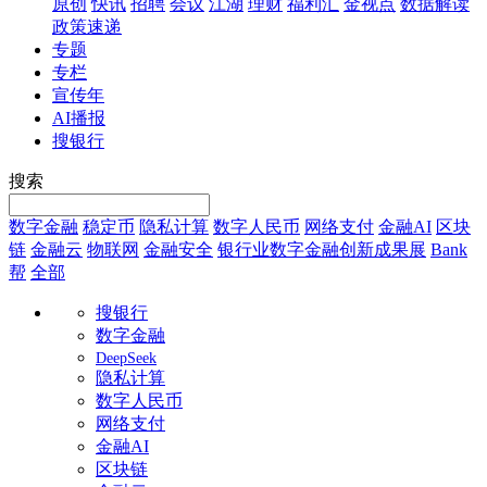
原创
快讯
招聘
会议
江湖
理财
福利汇
金视点
数据解读
政策速递
专题
专栏
宣传年
AI播报
搜银行
搜索
数字金融
稳定币
隐私计算
数字人民币
网络支付
金融AI
区块
链
金融云
物联网
金融安全
银行业数字金融创新成果展
Bank
帮
全部
搜银行
数字金融
DeepSeek
隐私计算
数字人民币
网络支付
金融AI
区块链