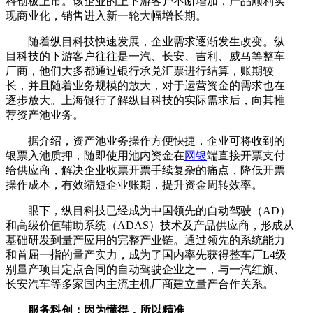
科创板上市。该企业的上下游客户不断增加，产品顺利实
现商业化，销售进入新一轮大幅增长期。
随着纵目科技快速发展，企业需求逐渐发生改变。纵
目科技的下游客户往往是一汽、长安、吉利、威马等整车
厂商，他们大多都通过银行承兑汇票进行结算，账期较
长，并且随着业务规模的放大，对于运营资金的需求也在
逐步放大。上海银行了解纵目科技的实际需求后，向其推
荐资产池业务。
据介绍，资产池业务操作方便快捷，企业可将收到的
银票入池质押，随即使用池内资金在
网银
端直接开票支付
给供应商，解决企业收票开票手续复杂的痛点，降低开票
操作成本，有效缩短企业账期，提升资金周转效率。
眼下，纵目科技已经成为中国领先的自动驾驶（AD）
和高级价值辅助系统（ADAS）技术及产品供应商，形成从
基础研发到量产应用的完整产业链。通过领先的系统能力
和首屈一指的量产实力，成为了国内率先获得整车厂L4级
别量产项目定点合同的自动驾驶企业之一，与一汽红旗、
长安汽车等多家国内主流主机厂商建立量产合作关系。
服务科创：因为懂得，所以精准