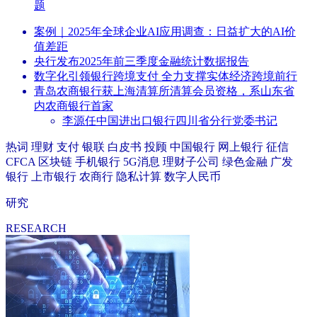
题
案例｜2025年全球企业AI应用调查：日益扩大的AI价
值差距
央行发布2025年前三季度金融统计数据报告
数字化引领银行跨境支付 全力支撑实体经济跨境前行
青岛农商银行获上海清算所清算会员资格，系山东省
内农商银行首家
李源任中国进出口银行四川省分行党委书记
热词
理财
支付
银联
白皮书
投顾
中国银行
网上银行
征信
CFCA
区块链
手机银行
5G消息
理财子公司
绿色金融
广发
银行
上市银行
农商行
隐私计算
数字人民币
研究
RESEARCH