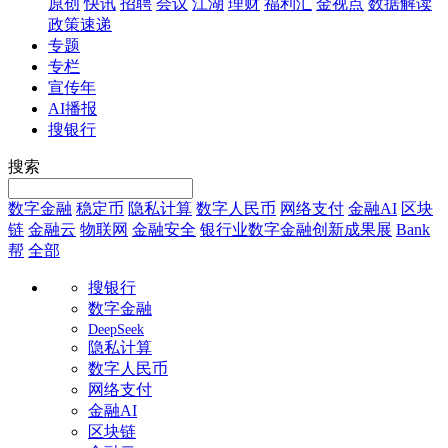
原创
快讯
招聘
会议
江湖
理财
福利汇
金视点
数据解读
政策速递
专题
专栏
宣传年
AI播报
搜银行
搜索
数字金融
稳定币
隐私计算
数字人民币
网络支付
金融AI
区块
链
金融云
物联网
金融安全
银行业数字金融创新成果展
Bank
帮
全部
搜银行
数字金融
DeepSeek
隐私计算
数字人民币
网络支付
金融AI
区块链