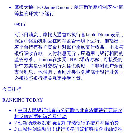
摩根大通CEO Jamie Dimon：稳定币奖励机制应在“同
等监管环境”下运行
09:16
3月3日消息，摩根大通首席执行官Jamie Dimon表示，
稳定币奖励机制应在同等监管环境下运行。他指出，
若平台持有客户资金并对账户余额支付收益，本质与
银行吸收存款、支付利息无异，应适用与银行相同的
监管标准。 Dimon在接受CNBC采访时称，可接受的
折中方案是仅对交易行为提供奖励，而非对账户余额
支付利息。他强调，否则此类业务就属于银行业务，
必须按照银行相关规定接受监管。
今日排行
RANKING TODAY
1
中国人民银行北京市分行联合北京农商银行开展农
村反假货币知识普及活动
2
创新场景激发市场活力 邮储银行多措并举促消费
3
山城科创添动能！建行多举措破解科技企业融资难