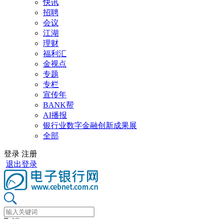
快讯
招聘
会议
江湖
理财
福利汇
金视点
专题
专栏
宣传年
BANK帮
AI播报
银行业数字金融创新成果展
全部
登录
注册
退出登录