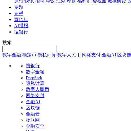
原创
快讯
招聘
会议
江湖
理财
福利汇
金视点
数据解读
专题
专栏
宣传年
AI播报
搜银行
搜索
数字金融
稳定币
隐私计算
数字人民币
网络支付
金融AI
区块
搜银行
数字金融
DeepSeek
隐私计算
数字人民币
网络支付
金融AI
区块链
金融云
物联网
金融安全