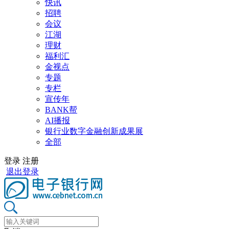
快讯
招聘
会议
江湖
理财
福利汇
金视点
专题
专栏
宣传年
BANK帮
AI播报
银行业数字金融创新成果展
全部
登录
注册
退出登录