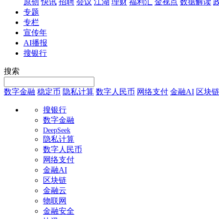
原创
快讯
招聘
会议
江湖
理财
福利汇
金视点
数据解读
专题
专栏
宣传年
AI播报
搜银行
搜索
数字金融
稳定币
隐私计算
数字人民币
网络支付
金融AI
区块
搜银行
数字金融
DeepSeek
隐私计算
数字人民币
网络支付
金融AI
区块链
金融云
物联网
金融安全