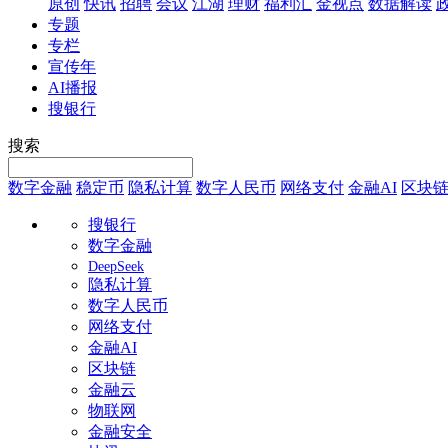
原创
快讯
招聘
会议
江湖
理财
福利汇
金视点
数据解读
专题
专栏
宣传年
AI播报
搜银行
搜索
数字金融
稳定币
隐私计算
数字人民币
网络支付
金融AI
区块
搜银行
数字金融
DeepSeek
隐私计算
数字人民币
网络支付
金融AI
区块链
金融云
物联网
金融安全