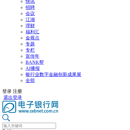
快讯
招聘
会议
江湖
理财
福利汇
金视点
专题
专栏
宣传年
BANK帮
AI播报
银行业数字金融创新成果展
全部
登录
注册
退出登录