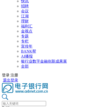
快讯
招聘
会议
江湖
理财
福利汇
金视点
专题
专栏
宣传年
BANK帮
AI播报
银行业数字金融创新成果展
全部
登录
注册
退出登录