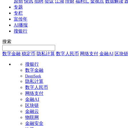
原创
快讯
招聘
会议
江湖
理财
福利汇
金视点
数据解读
专题
专栏
宣传年
AI播报
搜银行
搜索
数字金融
稳定币
隐私计算
数字人民币
网络支付
金融AI
区块
搜银行
数字金融
DeepSeek
隐私计算
数字人民币
网络支付
金融AI
区块链
金融云
物联网
金融安全