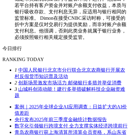
若平台持有客户资金并对账户余额支付收益，本质与
银行吸收存款、支付利息无异，应适用与银行相同的
监管标准。 Dimon在接受CNBC采访时称，可接受的
折中方案是仅对交易行为提供奖励，而非对账户余额
支付利息。他强调，否则此类业务就属于银行业务，
必须按照银行相关规定接受监管。
今日排行
RANKING TODAY
1
中国人民银行北京市分行联合北京农商银行开展农
村反假货币知识普及活动
2
创新场景激发市场活力 邮储银行多措并举促消费
3
山城科创添动能！建行多举措破解科技企业融资难
题
案例｜2025年全球企业AI应用调查：日益扩大的AI价
值差距
央行发布2025年前三季度金融统计数据报告
数字化引领银行跨境支付 全力支撑实体经济跨境前行
青岛农商银行获上海清算所清算会员资格，系山东省