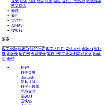
原创
快讯
招聘
会议
江湖
理财
福利汇
金视点
数据解读
政策速递
专题
专栏
宣传年
AI播报
搜银行
搜索
数字金融
稳定币
隐私计算
数字人民币
网络支付
金融AI
区块
链
金融云
物联网
金融安全
银行业数字金融创新成果展
Bank
帮
全部
搜银行
数字金融
DeepSeek
隐私计算
数字人民币
网络支付
金融AI
区块链