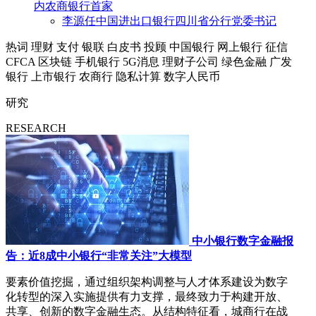
内农商银行首家
李源任中国进出口银行四川省分行党委书记
热词
理财
支付
银联
白皮书
投顾
中国银行
网上银行
征信
CFCA
区块链
手机银行
5G消息
理财子公司
绿色金融
广发
银行
上市银行
农商行
隐私计算
数字人民币
研究
RESEARCH
中小银行数字金融报
告：近8成中小银行“非常关注”大模型
要素价值挖掘，通过组织架构调整与人才体系建设为数字
化转型的深入实施提供有力支撑，最终致力于构建开放、
共享、创新的数字金融生态。从结构特征看，城商行在战