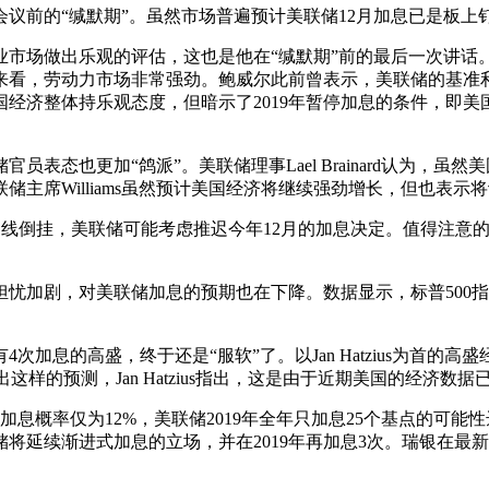
前的“缄默期”。虽然市场普遍预计美联储12月加息已是板上钉
场做出乐观的评估，这也是他在“缄默期”前的最后一次讲话
看，劳动力市场非常强劲。鲍威尔此前曾表示，美联储的基准利
经济整体持乐观态度，但暗示了2019年暂停加息的条件，即
态也更加“鸽派”。美联储理事Lael Brainard认为，虽
储主席Williams虽然预计美国经济将继续强劲增长，但也表
曲线倒挂，美联储可能考虑推迟今年12月的加息决定。值得注意的是，J
剧，对美联储加息的预期也在下降。数据显示，标普500指数
息的高盛，终于还是“服软”了。以Jan Hatzius为首的高
这样的预测，Jan Hatzius指出，这是由于近期美国的经济数据
率仅为12%，美联储2019年全年只加息25个基点的可能性达
储将延续渐进式加息的立场，并在2019年再加息3次。瑞银在最新