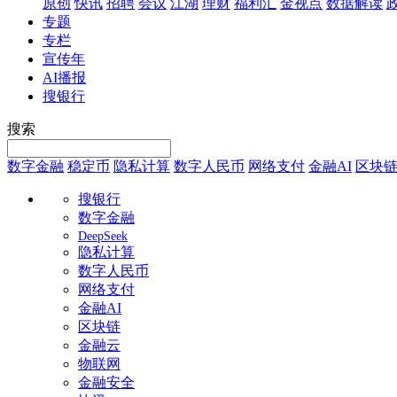
原创
快讯
招聘
会议
江湖
理财
福利汇
金视点
数据解读
专题
专栏
宣传年
AI播报
搜银行
搜索
数字金融
稳定币
隐私计算
数字人民币
网络支付
金融AI
区块
搜银行
数字金融
DeepSeek
隐私计算
数字人民币
网络支付
金融AI
区块链
金融云
物联网
金融安全