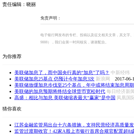
责任编辑：晓丽
免责声明：
电子银行网发布的专栏、投稿以及征文相关文章，其文字、图片、视
9888），我们会第一时间核实，谢谢配合。
为你推荐
美联储加息了，而中国央行真的“加息”了吗？
中新经
美联储加息25基点 仍预计今年加息3次
新浪网
2017-06-1
美联储放缓加息步伐至25个基点，年中或将结束加息周期
美联储的加息预期将终结全球货币宽松时代
每日经济
高盛：相比与加息 美联储缩表最大“赢家”是中国
凤凰国际i
猜你喜欢
江苏金融监管局出台十六条措施，支持民营经济高质量发
监管过渡期收官！42家A股上市银行首席合规官配置超8成落