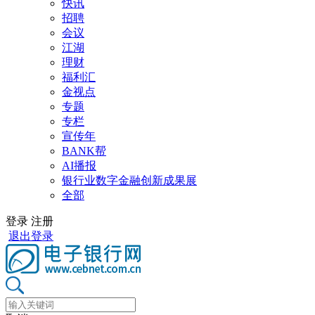
快讯
招聘
会议
江湖
理财
福利汇
金视点
专题
专栏
宣传年
BANK帮
AI播报
银行业数字金融创新成果展
全部
登录
注册
退出登录