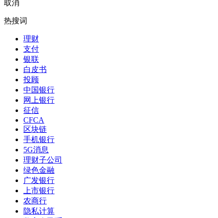
取消
热搜词
理财
支付
银联
白皮书
投顾
中国银行
网上银行
征信
CFCA
区块链
手机银行
5G消息
理财子公司
绿色金融
广发银行
上市银行
农商行
隐私计算