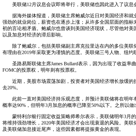
美联储12月议息会议即将举行，美联储也因此进入了议息会议
据海外媒体报道，美联储主席鲍威尔近日对美国经济和就业市
强劲的就业岗位，薪资也在逐步上涨；从许多全国层面的指标来
初的言论相矛盾。鲍威尔也曾谈到美国经济现状，尽管他对美国
以及加息对经济的滞后影响。
除了鲍威尔，包括美联储副主席克拉里达在内的多位美联储官员表
有理由在2019年采取更为谨慎的态度。美联储三号人物、纽约联
圣路易斯联储主席James Bullard表示，因为出现了收益率
FOMC的投票权，明年则有投票权。
近期，美股市场震荡加剧，投资者对美国经济增长放缓的担忧加
去20%。
此前一直对美国经济持乐观态度，并预计美联储将在明年有4次加
概率达90%，但明年3月加息的概率已降至50%以下。之所以做出
蒙特利尔银行固定收益策略师希尔表示，美联储明年3月的加息概
将维持强劲增长，2020年美国经济才会出现衰退的风险。美联
及美联储加息接近尾声，这些因素都将提振黄金的表现。