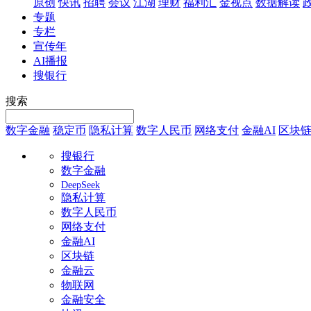
原创
快讯
招聘
会议
江湖
理财
福利汇
金视点
数据解读
专题
专栏
宣传年
AI播报
搜银行
搜索
数字金融
稳定币
隐私计算
数字人民币
网络支付
金融AI
区块
搜银行
数字金融
DeepSeek
隐私计算
数字人民币
网络支付
金融AI
区块链
金融云
物联网
金融安全