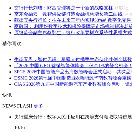
交行行长刘珺：财富管理将是一个新的战略支柱
财联
京东金融云：数智供应链打造金融机构增长第二曲线
中
菲律宾央行行长：拟在未来三年内实现50%的数字化零售
商敬国： 利用好数字技术和保险保障等市场机制解决老龄化
原银监会副主席蔡鄂生：银行改革要树立系统性思维方式
猜你喜欢
生态无界，智付无疆，星驿支付携手生态伙伴共创全球数
「2026 中国 GEO 营销智能体峰会」仅余1%的登台机会！倒
SPGS 2026中国智能产品出海数智峰会正式启动，共探品牌
DSMC 2026第七届中国制造业&新能源华南数智峰会重
CIAS 2026第九届中国新能源汽车产业数智峰会启动，邀您
快讯
NEWS FLASH
更多
央行重庆分行：数字人民币应用在跨境支付领域取得进展
10:16