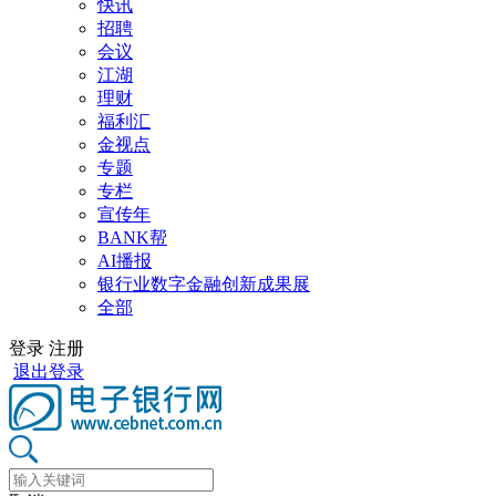
快讯
招聘
会议
江湖
理财
福利汇
金视点
专题
专栏
宣传年
BANK帮
AI播报
银行业数字金融创新成果展
全部
登录
注册
退出登录