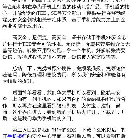
手机盾产品基于华为系统及硬件安全平台能力，银行
等金融机构在华为手机上打造的移动U盾产品。手机盾的核
心，开放华为的TEE，SE等安全能力，遵循央行在移动终
端支付安全领域相关标准体系，基于手机盾能力之上的金
融业务属于应用方。
高安全，超便捷。高安全，证书存储于手机SE安全芯
片运行于TEE安全可信环境。超便捷，无需携带实物介质无
需等短信。转账不用到处跑，拿一个手机。好多转账需要
短信，等待过程也是很不方便，短信被人家窃取等等。
总结一下，免携带额外硬件，免频繁插拨。免等短信
验证码，降低办理和更换费用。所以我们安全和体验都有
大幅度的提升。
后面简单看看，我们华为手机可以看到，隐私与安
全，上面有一列手机的，如果有合作的金融机构和银行合
作，可以再次在这里看到银行列表，支付宝，建行、徽
商，这个界面进去，看到我的手机盾去打开，下载盾，开
盾，这是我们华为手机端的入口。
第二入口就是我们银行的SDK，下载了SDK以后，打
开
手机银行
的安全中心里面，看到盾以后，可以看到开盾