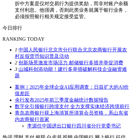
折中方案是仅对交易行为提供奖励，而非对账户余额
支付利息。他强调，否则此类业务就属于银行业务，
必须按照银行相关规定接受监管。
今日排行
RANKING TODAY
1
中国人民银行北京市分行联合北京农商银行开展农
村反假货币知识普及活动
2
创新场景激发市场活力 邮储银行多措并举促消费
3
山城科创添动能！建行多举措破解科技企业融资难
题
案例｜2025年全球企业AI应用调查：日益扩大的AI价
值差距
央行发布2025年前三季度金融统计数据报告
数字化引领银行跨境支付 全力支撑实体经济跨境前行
青岛农商银行获上海清算所清算会员资格，系山东省
内农商银行首家
李源任中国进出口银行四川省分行党委书记
热词
理财
支付
银联
白皮书
投顾
中国银行
网上银行
征信