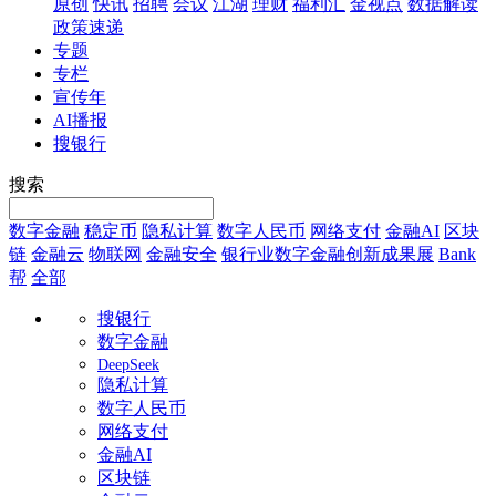
原创
快讯
招聘
会议
江湖
理财
福利汇
金视点
数据解读
政策速递
专题
专栏
宣传年
AI播报
搜银行
搜索
数字金融
稳定币
隐私计算
数字人民币
网络支付
金融AI
区块
链
金融云
物联网
金融安全
银行业数字金融创新成果展
Bank
帮
全部
搜银行
数字金融
DeepSeek
隐私计算
数字人民币
网络支付
金融AI
区块链