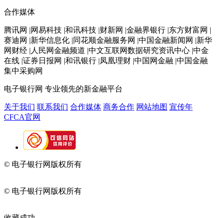
合作媒体
腾讯网 |网易科技 |和讯科技 |财新网 |金融界银行 |东方财富网 |
赛迪网 |新华信息化 |同花顺金融服务网 |中国金融新闻网 |新华
网财经 |人民网金融频道 |中文互联网数据研究资讯中心 |中金
在线 |证券日报网 |和讯银行 |凤凰理财 |中国网金融 |中国金融
集中采购网
电子银行网
专业领先的新金融平台
关于我们
联系我们
合作媒体
商务合作
网站地图
宣传年
CFCA官网
© 电子银行网版权所有
京ICP备05045998号-2
京公网安备
11010202009082
© 电子银行网版权所有
京ICP备05045998号-2
京公网安备
11010202009082
收藏成功