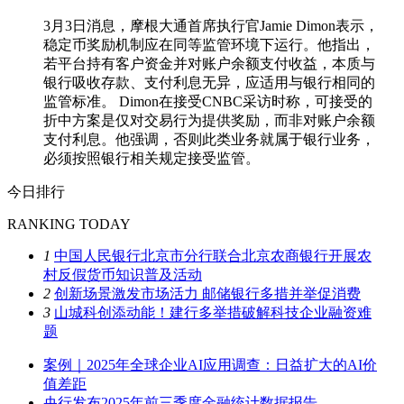
3月3日消息，摩根大通首席执行官Jamie Dimon表示，
稳定币奖励机制应在同等监管环境下运行。他指出，
若平台持有客户资金并对账户余额支付收益，本质与
银行吸收存款、支付利息无异，应适用与银行相同的
监管标准。 Dimon在接受CNBC采访时称，可接受的
折中方案是仅对交易行为提供奖励，而非对账户余额
支付利息。他强调，否则此类业务就属于银行业务，
必须按照银行相关规定接受监管。
今日排行
RANKING TODAY
1
中国人民银行北京市分行联合北京农商银行开展农
村反假货币知识普及活动
2
创新场景激发市场活力 邮储银行多措并举促消费
3
山城科创添动能！建行多举措破解科技企业融资难
题
案例｜2025年全球企业AI应用调查：日益扩大的AI价
值差距
央行发布2025年前三季度金融统计数据报告