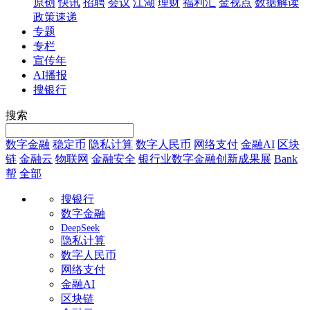
原创
快讯
招聘
会议
江湖
理财
福利汇
金视点
数据解读
政策速递
专题
专栏
宣传年
AI播报
搜银行
搜索
数字金融
稳定币
隐私计算
数字人民币
网络支付
金融AI
区块
链
金融云
物联网
金融安全
银行业数字金融创新成果展
Bank
帮
全部
搜银行
数字金融
DeepSeek
隐私计算
数字人民币
网络支付
金融AI
区块链