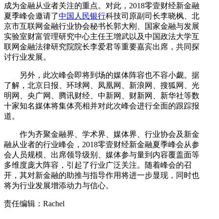
成为金融从业者关注的重点。对此，2018零壹财经新金融
夏季峰会邀请了
中国人民银行
科技司原副司长李晓枫、北
京市互联网金融行业协会秘书长郭大刚、国家金融与发展
实验室财富管理研究中心主任王增武以及中国政法大学互
联网金融法律研究院院长李爱君等重要嘉宾出席，共同探
讨行业发展。
另外，此次峰会即将到场的媒体阵容也不容小觑。据
了解，北京日报、环球网、凤凰网、新浪网、搜狐网、光
明网、央广网、腾讯财经、中新网、财新网、新华社等数
十家知名媒体将集体亮相并对此次峰会进行全面的跟踪报
道。
作为齐聚金融界、学术界、媒体界、行业协会及新金
融从业者的行业峰会，2018零壹财经新金融夏季峰会从参
会人员规模、出席领导级别、媒体参与量到内容覆盖面等
多维度庞大阵容，引起了行业广泛关注。随着峰会的召
开，其对新金融的助推与指导作用将进一步显现，同时也
将为行业发展增添动力与信心。
责任编辑：Rachel