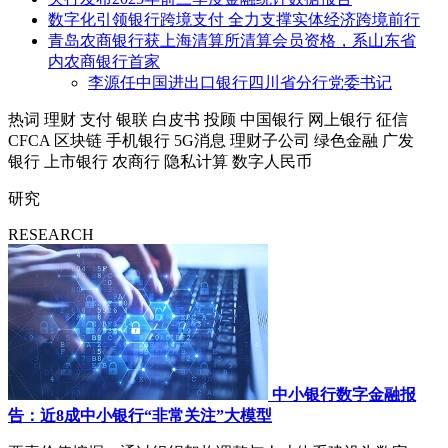
数字化引领银行跨境支付 全力支撑实体经济跨境前行
青岛农商银行获上海清算所清算会员资格，系山东省
内农商银行首家
李源任中国进出口银行四川省分行党委书记
热词
理财
支付
银联
白皮书
投顾
中国银行
网上银行
征信
CFCA
区块链
手机银行
5G消息
理财子公司
绿色金融
广发
银行
上市银行
农商行
隐私计算
数字人民币
研究
RESEARCH
中小银行数字金融报
告：近8成中小银行“非常关注”大模型