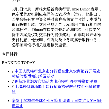
09:16
3月3日消息，摩根大通首席执行官Jamie Dimon表示，
稳定币奖励机制应在同等监管环境下运行。他指出，
若平台持有客户资金并对账户余额支付收益，本质与
银行吸收存款、支付利息无异，应适用与银行相同的
监管标准。 Dimon在接受CNBC采访时称，可接受的
折中方案是仅对交易行为提供奖励，而非对账户余额
支付利息。他强调，否则此类业务就属于银行业务，
必须按照银行相关规定接受监管。
今日排行
RANKING TODAY
1
中国人民银行北京市分行联合北京农商银行开展农
村反假货币知识普及活动
2
创新场景激发市场活力 邮储银行多措并举促消费
3
山城科创添动能！建行多举措破解科技企业融资难
题
案例｜2025年全球企业AI应用调查：日益扩大的AI价
值差距