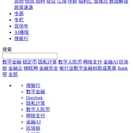
原创
快讯
招聘
会议
江湖
理财
福利汇
金视点
数据解读
政策速递
专题
专栏
宣传年
AI播报
搜银行
搜索
数字金融
稳定币
隐私计算
数字人民币
网络支付
金融AI
区块
链
金融云
物联网
金融安全
银行业数字金融创新成果展
Bank
帮
全部
搜银行
数字金融
DeepSeek
隐私计算
数字人民币
网络支付
金融AI
区块链