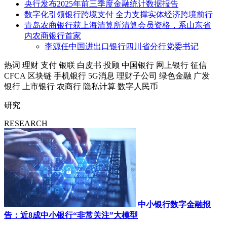
央行发布2025年前三季度金融统计数据报告
数字化引领银行跨境支付 全力支撑实体经济跨境前行
青岛农商银行获上海清算所清算会员资格，系山东省
内农商银行首家
李源任中国进出口银行四川省分行党委书记
热词
理财
支付
银联
白皮书
投顾
中国银行
网上银行
征信
CFCA
区块链
手机银行
5G消息
理财子公司
绿色金融
广发
银行
上市银行
农商行
隐私计算
数字人民币
研究
RESEARCH
中小银行数字金融报
告：近8成中小银行“非常关注”大模型