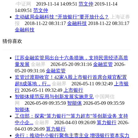
·中证网
2019-11-14 14:09:51
范文仲
2019-11-14
14:09:51
范文仲
主动破局金融科技 “开放银行”要开放什么？
上海证券
报
2018-11-22 08:31:17
金融科技
2018-11-22 08:31:17
金融科技
猜你喜欢
江苏金融监管局出台十六条措施，支持民营经济高质
量发展
金融界
2026-05-20 09:31:16
金融监管
2026-
05-20 09:31:16
金融监管
监管过渡期收官！42家A股上市银行首席合规官配置
超8成落地，行...
金融界
2026-05-11 09:32:49
上市银
行
2026-05-11 09:32:49
上市银行
智能体规范应用与创新发展实施意见
中国网信
网
2026-05-09 09:35:59
智能体
2026-05-09 09:35:59
智能体
工信部：探索“算力银行”“算力超市”等创新业务 支持
中小企...
金融界
2026-04-03 09:26:09
算力银行
2026-
04-03 09:26:09
算力银行
央行：推动中小银行聚焦主责主业 增强银行资本实力