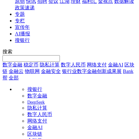
原创
快讯
招聘
会议
江湖
理财
福利汇
金视点
数据解读
政策速递
专题
专栏
宣传年
AI播报
搜银行
搜索
数字金融
稳定币
隐私计算
数字人民币
网络支付
金融AI
区块
链
金融云
物联网
金融安全
银行业数字金融创新成果展
Bank
帮
全部
搜银行
数字金融
DeepSeek
隐私计算
数字人民币
网络支付
金融AI
区块链