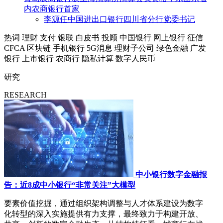
内农商银行首家
李源任中国进出口银行四川省分行党委书记
热词
理财
支付
银联
白皮书
投顾
中国银行
网上银行
征信
CFCA
区块链
手机银行
5G消息
理财子公司
绿色金融
广发
银行
上市银行
农商行
隐私计算
数字人民币
研究
RESEARCH
中小银行数字金融报
告：近8成中小银行“非常关注”大模型
要素价值挖掘，通过组织架构调整与人才体系建设为数字
化转型的深入实施提供有力支撑，最终致力于构建开放、