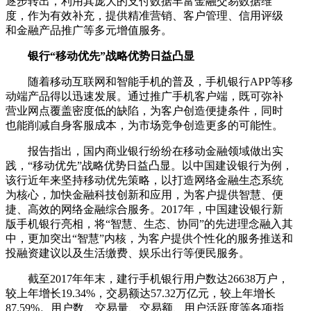
逐步转出，利用其庞大的支付数据丰富金融交易数据维
度，作为有效补充，提供精准营销、客户管理、信用评级
和金融产品推广等多元增值服务。
银行“移动优先”战略优势日益凸显
随着移动互联网和智能手机的普及，手机银行APP等移
动端产品得以迅速发展。通过推广手机客户端，既可弥补
营业网点覆盖密度低的缺陷，为客户创造便捷条件，同时
也能削减自身客服成本，为市场竞争创造更多的可能性。
报告指出，国内商业银行纷纷在移动金融领域做出实
践，“移动优先”战略优势日益凸显。以中国建设银行为例，
该行近年来坚持移动优先策略，以打造网络金融生态系统
为核心，加快金融科技创新和应用，为客户提供智慧、便
捷、高效的网络金融综合服务。2017年，中国建设银行新
版手机银行亮相，将“智慧、生态、协同”的先进理念融入其
中，更加突出“智慧”内核，为客户提供个性化的服务推送和
投融资建议以及生活缴费、娱乐出行等便民服务。
截至2017年年末，建行手机银行用户数达26638万户，
较上年增长19.34%，交易额达57.32万亿元，较上年增长
87.59%。用户数、交易量、交易额、用户活跃度等各项指