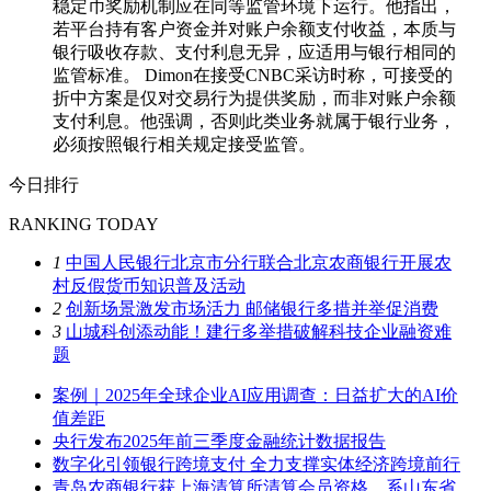
稳定币奖励机制应在同等监管环境下运行。他指出，
若平台持有客户资金并对账户余额支付收益，本质与
银行吸收存款、支付利息无异，应适用与银行相同的
监管标准。 Dimon在接受CNBC采访时称，可接受的
折中方案是仅对交易行为提供奖励，而非对账户余额
支付利息。他强调，否则此类业务就属于银行业务，
必须按照银行相关规定接受监管。
今日排行
RANKING TODAY
1
中国人民银行北京市分行联合北京农商银行开展农
村反假货币知识普及活动
2
创新场景激发市场活力 邮储银行多措并举促消费
3
山城科创添动能！建行多举措破解科技企业融资难
题
案例｜2025年全球企业AI应用调查：日益扩大的AI价
值差距
央行发布2025年前三季度金融统计数据报告
数字化引领银行跨境支付 全力支撑实体经济跨境前行
青岛农商银行获上海清算所清算会员资格，系山东省