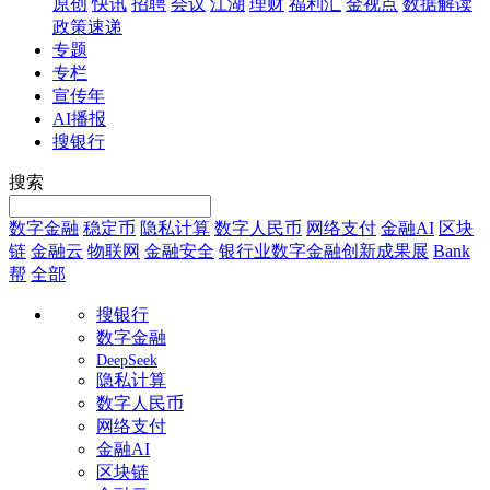
原创
快讯
招聘
会议
江湖
理财
福利汇
金视点
数据解读
政策速递
专题
专栏
宣传年
AI播报
搜银行
搜索
数字金融
稳定币
隐私计算
数字人民币
网络支付
金融AI
区块
链
金融云
物联网
金融安全
银行业数字金融创新成果展
Bank
帮
全部
搜银行
数字金融
DeepSeek
隐私计算
数字人民币
网络支付
金融AI
区块链