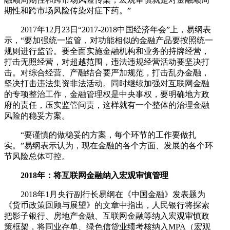
期性和跨市场风险传染对症下药。”
2017年12月23日“2017-2018中国经济年会”上，易纲表
示，“要加强统一监管，对功能相似的金融产品要按照统一
规则进行监管。要全面实施金融机构和业务的持牌经营，
打击无照经营，对超越范围，违法违规经营活动要坚决打
击。对综合经营、产融结合要严加规范，打击乱办金融，
坚决打击违法集资非法活动。同时继续加强对互联网金融
的专项整治工作，金融管理权是中央事权，要明确地方政
府的责任，压实监管问责，这样就有一个整体的治理金融
风险的稳妥方案。
“要谨慎的做稳妥的方案，每个环节的工作要做扎
实。”易纲表示认为，现在金融的各个方面、发展的各个环
节风险总体可控。
2018年：将互联网金融纳入宏观审慎管理
2018年1月央行副行长易纲在《中国金融》发表题为
《货币政策回顾与展望》的文章中指出，人民银行将探索
把影子银行、房地产金融、互联网金融等纳入宏观审慎政
策框架，将同业存单、绿色信贷业绩考核纳入MPA（宏观