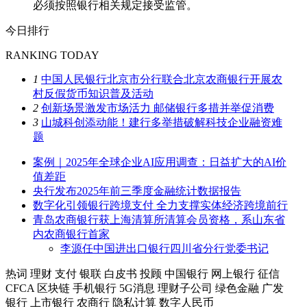
必须按照银行相关规定接受监管。
今日排行
RANKING TODAY
1
中国人民银行北京市分行联合北京农商银行开展农
村反假货币知识普及活动
2
创新场景激发市场活力 邮储银行多措并举促消费
3
山城科创添动能！建行多举措破解科技企业融资难
题
案例｜2025年全球企业AI应用调查：日益扩大的AI价
值差距
央行发布2025年前三季度金融统计数据报告
数字化引领银行跨境支付 全力支撑实体经济跨境前行
青岛农商银行获上海清算所清算会员资格，系山东省
内农商银行首家
李源任中国进出口银行四川省分行党委书记
热词
理财
支付
银联
白皮书
投顾
中国银行
网上银行
征信
CFCA
区块链
手机银行
5G消息
理财子公司
绿色金融
广发
银行
上市银行
农商行
隐私计算
数字人民币