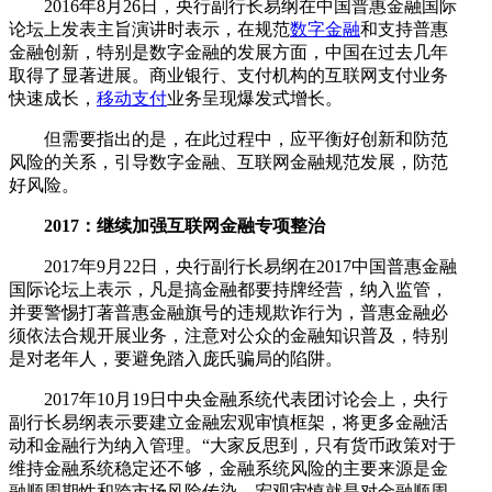
2016年8月26日，央行副行长易纲在中国普惠金融国际
论坛上发表主旨演讲时表示，在规范
数字金融
和支持普惠
金融创新，特别是数字金融的发展方面，中国在过去几年
取得了显著进展。商业银行、支付机构的互联网支付业务
快速成长，
移动支付
业务呈现爆发式增长。
但需要指出的是，在此过程中，应平衡好创新和防范
风险的关系，引导数字金融、互联网金融规范发展，防范
好风险。
2017：继续加强互联网金融专项整治
2017年9月22日，央行副行长易纲在2017中国普惠金融
国际论坛上表示，凡是搞金融都要持牌经营，纳入监管，
并要警惕打著普惠金融旗号的违规欺诈行为，普惠金融必
须依法合规开展业务，注意对公众的金融知识普及，特别
是对老年人，要避免踏入庞氏骗局的陷阱。
2017年10月19日中央金融系统代表团讨论会上，央行
副行长易纲表示要建立金融宏观审慎框架，将更多金融活
动和金融行为纳入管理。“大家反思到，只有货币政策对于
维持金融系统稳定还不够，金融系统风险的主要来源是金
融顺周期性和跨市场风险传染，宏观审慎就是对金融顺周