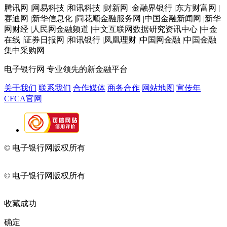
腾讯网 |网易科技 |和讯科技 |财新网 |金融界银行 |东方财富网 |
赛迪网 |新华信息化 |同花顺金融服务网 |中国金融新闻网 |新华
网财经 |人民网金融频道 |中文互联网数据研究资讯中心 |中金
在线 |证券日报网 |和讯银行 |凤凰理财 |中国网金融 |中国金融
集中采购网
电子银行网
专业领先的新金融平台
关于我们
联系我们
合作媒体
商务合作
网站地图
宣传年
CFCA官网
© 电子银行网版权所有
京ICP备05045998号-2
京公网安备
11010202009082
© 电子银行网版权所有
京ICP备05045998号-2
京公网安备
11010202009082
收藏成功
确定