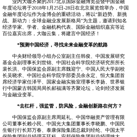
业内大咖齐聚的2017北京国际金融博览会暨中国金融
年度论坛将于2018年1月25日-28日在北京展览馆举办，中国
金融年度论坛作为金博会的重磅活动，将以“新趋势、新挑
战、新动力：全球金融业发展新格局”为主题，邀请到知名
经济学家、学者、金融机构代表、国际金融组织嘉宾等近
百位嘉宾出席，大咖云集，将建言中国经济！
*预测中国经济，寻找未来金融变革的航路
中央财经领导小组办公室副主任韩俊、中国发展研究
基金会副理事长刘世锦、中国社会科学院经济研究所所长
裴长洪、中国保监会原副主席魏迎宁、中国人民大学副校
长吴晓求、中国社会科学院学部委员余永定、恒大集团首
席经济学家任泽平、国家金融实验室理事长李扬、世界银
行中国蒙古韩国局局长郝福满等齐聚论坛，论剑经济发展
与金融业变革。
*去杠杆，强监管，防风险，金融创新路在何方？
中国保监会原副主席周延礼、中国华融资产管理有限
公司董事长赖小民、中国光大集团董事长李晓鹏、中国民
生银行行长郑万春、泰康保险集团总裁刘经纶、中国太平
保险集团副总经理王廷科、安邦保险集团副总经理姚大