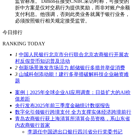
监管标准。 Dimon在接受CNBC采访时称，可接受的
折中方案是仅对交易行为提供奖励，而非对账户余额
支付利息。他强调，否则此类业务就属于银行业务，
必须按照银行相关规定接受监管。
今日排行
RANKING TODAY
1
中国人民银行北京市分行联合北京农商银行开展农
村反假货币知识普及活动
2
创新场景激发市场活力 邮储银行多措并举促消费
3
山城科创添动能！建行多举措破解科技企业融资难
题
案例｜2025年全球企业AI应用调查：日益扩大的AI价
值差距
央行发布2025年前三季度金融统计数据报告
数字化引领银行跨境支付 全力支撑实体经济跨境前行
青岛农商银行获上海清算所清算会员资格，系山东省
内农商银行首家
李源任中国进出口银行四川省分行党委书记