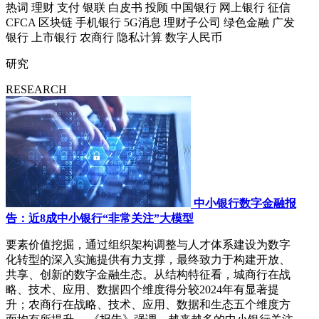
热词
理财
支付
银联
白皮书
投顾
中国银行
网上银行
征信
CFCA
区块链
手机银行
5G消息
理财子公司
绿色金融
广发
银行
上市银行
农商行
隐私计算
数字人民币
研究
RESEARCH
中小银行数字金融报
告：近8成中小银行“非常关注”大模型
要素价值挖掘，通过组织架构调整与人才体系建设为数字
化转型的深入实施提供有力支撑，最终致力于构建开放、
共享、创新的数字金融生态。从结构特征看，城商行在战
略、技术、应用、数据四个维度得分较2024年有显著提
升；农商行在战略、技术、应用、数据和生态五个维度方