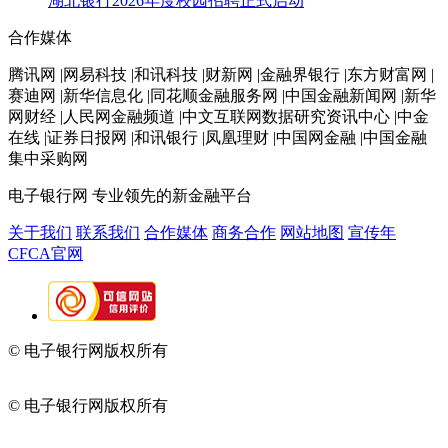
湖北银行2026年度校园招聘正式启动
合作媒体
腾讯网 |网易科技 |和讯科技 |财新网 |金融界银行 |东方财富网 |
赛迪网 |新华信息化 |同花顺金融服务网 |中国金融新闻网 |新华
网财经 |人民网金融频道 |中文互联网数据研究资讯中心 |中金
在线 |证券日报网 |和讯银行 |凤凰理财 |中国网金融 |中国金融
集中采购网
电子银行网
专业领先的新金融平台
关于我们
联系我们
合作媒体
商务合作
网站地图
宣传年
CFCA官网
© 电子银行网版权所有
京ICP备05045998号-2
京公网安备
11010202009082
© 电子银行网版权所有
京ICP备05045998号-2
京公网安备
11010202009082