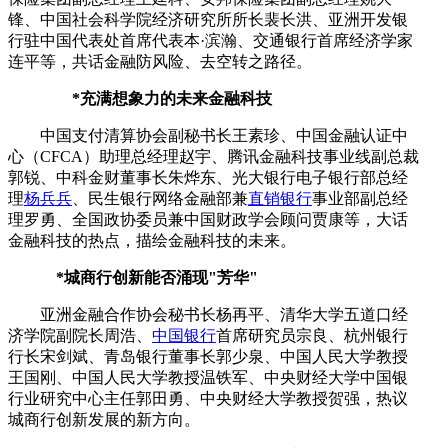
锋、中国社会科学院经济研究所所长裴长洪、亚洲开发银
行驻中国代表处首席代表本·滨瀚、交通银行首席经济学家
连平等，共话金融防风险、去空转之路径。
*充满想象力的未来金融科技
中国支付清算协会副秘书长王素珍、中国金融认证中
心（CFCA）助理总经理赵宇、腾讯金融科技事业线副总裁
郭锐、中科金财董事长朱烨东、光大银行电子银行部总经
理
杨兵兵
、民生银行网络金融部兼
直销银行
事业部副总经
理罗勇、全国政协委员兼中国财政学会顾问贾康等，大话
金融科技的热点，描绘金融科技的未来。
*城商行创新能否涌现"芳华"
亚洲金融合作协会秘书长杨再平、清华大学五道口经
济学院副院长周浩、
中国银行
首席研究员宗良、杭州银行
行长宋剑斌、青岛银行董事长郭少泉、中国人民大学教授
王国刚、中国人民大学教授温铁军、中央财经大学中国银
行业研究中心主任郭田勇、中央财经大学教授贺强，热议
城商行创新发展的新方向。