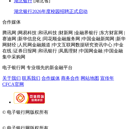
湖北银行
[湖北省]
湖北银行2026年度校园招聘正式启动
合作媒体
腾讯网 |网易科技 |和讯科技 |财新网 |金融界银行 |东方财富网 |
赛迪网 |新华信息化 |同花顺金融服务网 |中国金融新闻网 |新华
网财经 |人民网金融频道 |中文互联网数据研究资讯中心 |中金
在线 |证券日报网 |和讯银行 |凤凰理财 |中国网金融 |中国金融
集中采购网
电子银行网
专业领先的新金融平台
关于我们
联系我们
合作媒体
商务合作
网站地图
宣传年
CFCA官网
© 电子银行网版权所有
京ICP备05045998号-2
京公网安备
11010202009082
© 电子银行网版权所有
京ICP备05045998号-2
京公网安备