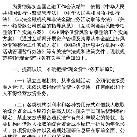
为贯彻落实全国金融工作会议精神，依据《中华人民
共和国银行业监督管理法》《中华人民共和国商业银行
法》《非法金融机构和非法金融业务活动取缔办法》《关
于小额贷款公司试点的指导意见》《互联网金融风险专项
整治工作实施方案》《P2P网络借贷风险专项整治工作实施
方案》《通过互联网开展资产管理及跨界从事金融业务风
险专项整治工作实施方案》《网络借贷信息中介机构业务
活动管理暂行办法》等有关法律法规和政策文件，现就规
范整顿“现金贷”业务有关事宜通知如下。
一、提高认识，准确把握“现金贷”业务开展原则
（一）设立金融机构、从事金融活动，必须依法接受
准入管理。未依法取得经营放贷业务资质，任何组织和个
人不得经营放贷业务。
（二）各类机构以利率和各种费用形式对借款人收取
的综合资金成本应符合最高人民法院关于民间借贷利率的
规定，禁止发放或撮合违反法律有关利率规定的贷款。各
类机构向借款人收取的综合资金成本应统一折算为年化形
式，各项贷款条件以及逾期处理等信息应在事前全面、公
开披露，向借款人提示相关风险。