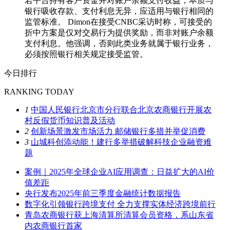
若平台持有客户资金并对账户余额支付收益，本质与
银行吸收存款、支付利息无异，应适用与银行相同的
监管标准。 Dimon在接受CNBC采访时称，可接受的
折中方案是仅对交易行为提供奖励，而非对账户余额
支付利息。他强调，否则此类业务就属于银行业务，
必须按照银行相关规定接受监管。
今日排行
RANKING TODAY
1
中国人民银行北京市分行联合北京农商银行开展农
村反假货币知识普及活动
2
创新场景激发市场活力 邮储银行多措并举促消费
3
山城科创添动能！建行多举措破解科技企业融资难
题
案例｜2025年全球企业AI应用调查：日益扩大的AI价
值差距
央行发布2025年前三季度金融统计数据报告
数字化引领银行跨境支付 全力支撑实体经济跨境前行
青岛农商银行获上海清算所清算会员资格，系山东省
内农商银行首家