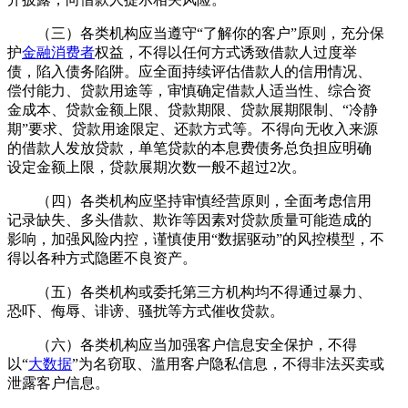
（三）各类机构应当遵守“了解你的客户”原则，充分保
护
金融消费者
权益，不得以任何方式诱致借款人过度举
债，陷入债务陷阱。应全面持续评估借款人的信用情况、
偿付能力、贷款用途等，审慎确定借款人适当性、综合资
金成本、贷款金额上限、贷款期限、贷款展期限制、“冷静
期”要求、贷款用途限定、还款方式等。不得向无收入来源
的借款人发放贷款，单笔贷款的本息费债务总负担应明确
设定金额上限，贷款展期次数一般不超过2次。
（四）各类机构应坚持审慎经营原则，全面考虑信用
记录缺失、多头借款、欺诈等因素对贷款质量可能造成的
影响，加强风险内控，谨慎使用“数据驱动”的风控模型，不
得以各种方式隐匿不良资产。
（五）各类机构或委托第三方机构均不得通过暴力、
恐吓、侮辱、诽谤、骚扰等方式催收贷款。
（六）各类机构应当加强客户信息安全保护，不得
以“
大数据
”为名窃取、滥用客户隐私信息，不得非法买卖或
泄露客户信息。