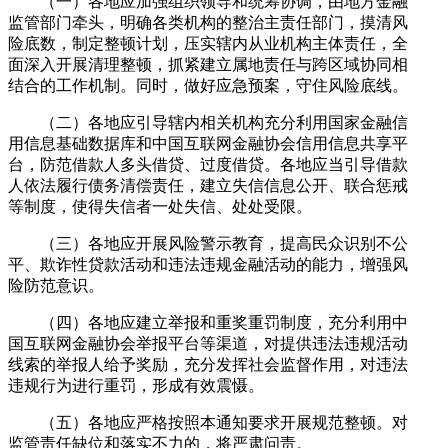
（一）各地应加强组织领导和统筹协调，由地方金融
监管部门牵头，明确各类机构的整治主责任部门，摸清风
险底数，制定整顿计划，压实辖内从业机构主体责任，全
面深入开展清理整顿，抓紧建立属地责任与跨区域协同相
结合的工作机制。同时，做好应急预案，守住风险底线。
（二）各地应引导辖内相关机构充分利用国家金融信
用信息基础数据库和中国互联网金融协会信用信息共享平
台，防范借款人多头借贷、过度借贷。各地应当引导借款
人依法履行债务清偿责任，建立失信信息公开、联合惩戒
等制度，使得失信者一处失信、处处受限。
（三）各地应开展风险警示教育，提高民众识别不公
平、欺诈性贷款活动和违法违规金融活动的能力，增强风
险防范意识。
（四）各地应建立举报和重奖重罚制度，充分利用中
国互联网金融协会举报平台等渠道，对提供违法违规活动
线索的举报人给予奖励，充分发挥社会监督作用，对违法
违规行为进行重罚，形成有效震慑。
（五）各地应严格按照本通知要求开展规范整顿。对
监管责任缺位和落实不力的，将严肃问责。