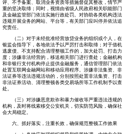
评、不予备案、取消业务资质等措施督促其整改，情节严
重的坚决取缔；同时，视情由省级人民政府相关职能部门
及金融监管部门依法实施行政处罚。对协助各类机构违法
违规开展业务的网站、平台等，有关部门应叫停并依法追
究责任。
（二）对于未经批准经营放贷业务的组织或个人，在
银监会指导下，各地依法予以严厉打击和取缔；对于借机
逃废债、不支持配合清理整顿工作的，加大处罚、打击力
度；涉嫌非法经营的，移送相关部门进行查处；金融机构
和非银行支付机构停止提供金融服务，通信管理部门依法
处置互联网金融网站和移动应用程序。涉嫌非法集资、非
法证券等违法违规活动的，分别按照处置非法集资、打击
非法证券活动、清理整顿各类交易场所等工作机制予以查
处。
（三）对涉嫌恶意欺诈和暴力催收等严重违法违规的
机构，及时将线索移交公安机关，切实防范风险，确保社
会大局稳定。
六、抓好落实，注重长效，确保规范整顿工作效果