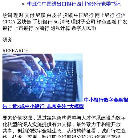
李源任中国进出口银行四川省分行党委书记
热词
理财
支付
银联
白皮书
投顾
中国银行
网上银行
征信
CFCA
区块链
手机银行
5G消息
理财子公司
绿色金融
广发
银行
上市银行
农商行
隐私计算
数字人民币
研究
RESEARCH
中小银行数字金融报
告：近8成中小银行“非常关注”大模型
要素价值挖掘，通过组织架构调整与人才体系建设为数字
化转型的深入实施提供有力支撑，最终致力于构建开放、
共享、创新的数字金融生态。从结构特征看，城商行在战
略、技术、应用、数据四个维度得分较2024年有显著提