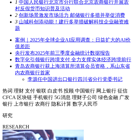
1
中国人民银行北京市分行联合北京农商银行开展农
村反假货币知识普及活动
2
创新场景激发市场活力 邮储银行多措并举促消费
3
山城科创添动能！建行多举措破解科技企业融资难
题
案例｜2025年全球企业AI应用调查：日益扩大的AI价
值差距
央行发布2025年前三季度金融统计数据报告
数字化引领银行跨境支付 全力支撑实体经济跨境前行
青岛农商银行获上海清算所清算会员资格，系山东省
内农商银行首家
李源任中国进出口银行四川省分行党委书记
热词
理财
支付
银联
白皮书
投顾
中国银行
网上银行
征信
CFCA
区块链
手机银行
5G消息
理财子公司
绿色金融
广发
银行
上市银行
农商行
隐私计算
数字人民币
研究
RESEARCH