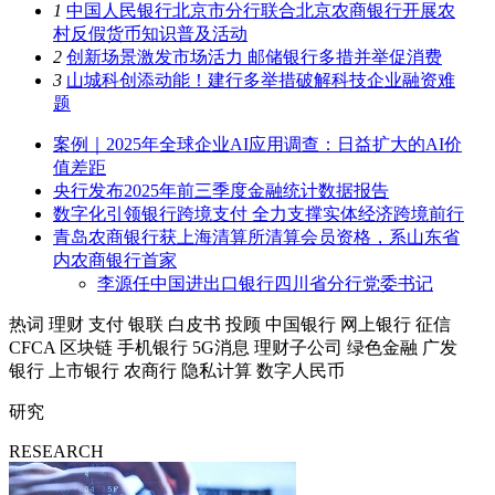
1
中国人民银行北京市分行联合北京农商银行开展农
村反假货币知识普及活动
2
创新场景激发市场活力 邮储银行多措并举促消费
3
山城科创添动能！建行多举措破解科技企业融资难
题
案例｜2025年全球企业AI应用调查：日益扩大的AI价
值差距
央行发布2025年前三季度金融统计数据报告
数字化引领银行跨境支付 全力支撑实体经济跨境前行
青岛农商银行获上海清算所清算会员资格，系山东省
内农商银行首家
李源任中国进出口银行四川省分行党委书记
热词
理财
支付
银联
白皮书
投顾
中国银行
网上银行
征信
CFCA
区块链
手机银行
5G消息
理财子公司
绿色金融
广发
银行
上市银行
农商行
隐私计算
数字人民币
研究
RESEARCH