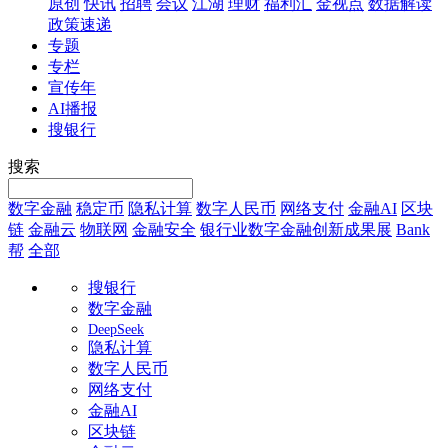
原创
快讯
招聘
会议
江湖
理财
福利汇
金视点
数据解读
政策速递
专题
专栏
宣传年
AI播报
搜银行
搜索
数字金融
稳定币
隐私计算
数字人民币
网络支付
金融AI
区块
链
金融云
物联网
金融安全
银行业数字金融创新成果展
Bank
帮
全部
搜银行
数字金融
DeepSeek
隐私计算
数字人民币
网络支付
金融AI
区块链