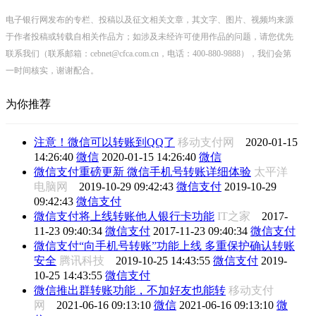
电子银行网发布的专栏、投稿以及征文相关文章，其文字、图片、视频均来源
于作者投稿或转载自相关作品方；如涉及未经许可使用作品的问题，请您优先
联系我们（联系邮箱：cebnet@cfca.com.cn，电话：400-880-9888），我们会第
一时间核实，谢谢配合。
为你推荐
注意！微信可以转账到QQ了
移动支付网
2020-01-15
14:26:40
微信
2020-01-15 14:26:40
微信
微信支付重磅更新 微信手机号转账详细体验
太平洋
电脑网
2019-10-29 09:42:43
微信支付
2019-10-29
09:42:43
微信支付
微信支付将上线转账他人银行卡功能
IT之家
2017-
11-23 09:40:34
微信支付
2017-11-23 09:40:34
微信支付
微信支付“向手机号转账”功能上线 多重保护确认转账
安全
腾讯科技
2019-10-25 14:43:55
微信支付
2019-
10-25 14:43:55
微信支付
微信推出群转账功能，不加好友也能转
移动支付
网
2021-06-16 09:13:10
微信
2021-06-16 09:13:10
微