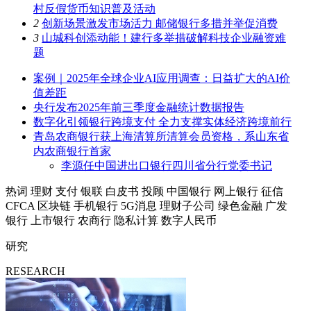
村反假货币知识普及活动
2
创新场景激发市场活力 邮储银行多措并举促消费
3
山城科创添动能！建行多举措破解科技企业融资难
题
案例｜2025年全球企业AI应用调查：日益扩大的AI价
值差距
央行发布2025年前三季度金融统计数据报告
数字化引领银行跨境支付 全力支撑实体经济跨境前行
青岛农商银行获上海清算所清算会员资格，系山东省
内农商银行首家
李源任中国进出口银行四川省分行党委书记
热词
理财
支付
银联
白皮书
投顾
中国银行
网上银行
征信
CFCA
区块链
手机银行
5G消息
理财子公司
绿色金融
广发
银行
上市银行
农商行
隐私计算
数字人民币
研究
RESEARCH