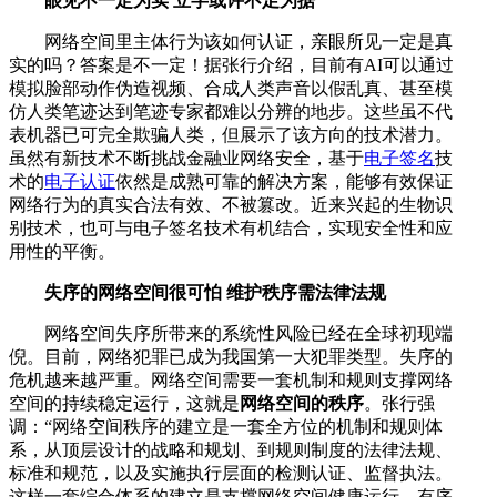
眼见不一定为实 立字或许不足为据
网络空间里主体行为该如何认证，亲眼所见一定是真
实的吗？答案是不一定！据张行介绍，目前有AI可以通过
模拟脸部动作伪造视频、合成人类声音以假乱真、甚至模
仿人类笔迹达到笔迹专家都难以分辨的地步。这些虽不代
表机器已可完全欺骗人类，但展示了该方向的技术潜力。
虽然有新技术不断挑战金融业网络安全，基于
电子签名
技
术的
电子认证
依然是成熟可靠的解决方案，能够有效保证
网络行为的真实合法有效、不被篡改。近来兴起的生物识
别技术，也可与电子签名技术有机结合，实现安全性和应
用性的平衡。
失序的网络空间很可怕 维护秩序需法律法规
网络空间失序所带来的系统性风险已经在全球初现端
倪。目前，网络犯罪已成为我国第一大犯罪类型。失序的
危机越来越严重。网络空间需要一套机制和规则支撑网络
空间的持续稳定运行，这就是
网络空间的秩序
。张行强
调：“网络空间秩序的建立是一套全方位的机制和规则体
系，从顶层设计的战略和规划、到规则制度的法律法规、
标准和规范，以及实施执行层面的检测认证、监督执法。
这样一套综合体系的建立是支撑网络空间健康运行、有序