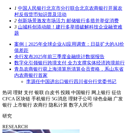
1
中国人民银行北京市分行联合北京农商银行开展农
村反假货币知识普及活动
2
创新场景激发市场活力 邮储银行多措并举促消费
3
山城科创添动能！建行多举措破解科技企业融资难
题
案例｜2025年全球企业AI应用调查：日益扩大的AI价
值差距
央行发布2025年前三季度金融统计数据报告
数字化引领银行跨境支付 全力支撑实体经济跨境前行
青岛农商银行获上海清算所清算会员资格，系山东省
内农商银行首家
李源任中国进出口银行四川省分行党委书记
热词
理财
支付
银联
白皮书
投顾
中国银行
网上银行
征信
CFCA
区块链
手机银行
5G消息
理财子公司
绿色金融
广发
银行
上市银行
农商行
隐私计算
数字人民币
研究
RESEARCH