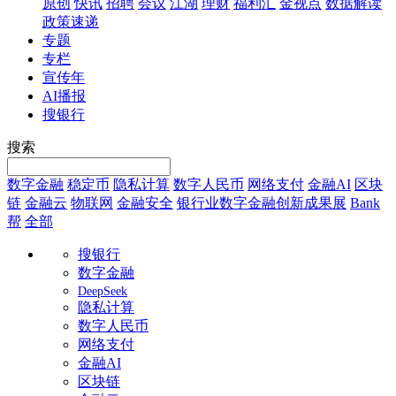
原创
快讯
招聘
会议
江湖
理财
福利汇
金视点
数据解读
政策速递
专题
专栏
宣传年
AI播报
搜银行
搜索
数字金融
稳定币
隐私计算
数字人民币
网络支付
金融AI
区块
链
金融云
物联网
金融安全
银行业数字金融创新成果展
Bank
帮
全部
搜银行
数字金融
DeepSeek
隐私计算
数字人民币
网络支付
金融AI
区块链