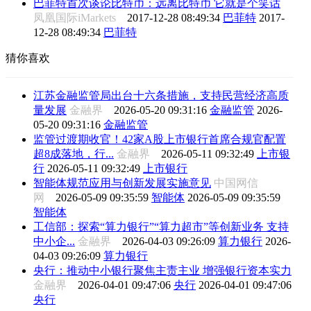
巴菲特首次谈论比特币：远离比特币 它就是个笑话
凤凰国际iMarkets
2017-12-28 08:49:34
巴菲特
2017-
12-28 08:49:34
巴菲特
猜你喜欢
江苏金融监管局出台十六条措施，支持民营经济高质
量发展
金融界
2026-05-20 09:31:16
金融监管
2026-
05-20 09:31:16
金融监管
监管过渡期收官！42家A股上市银行首席合规官配置
超8成落地，行...
金融界
2026-05-11 09:32:49
上市银
行
2026-05-11 09:32:49
上市银行
智能体规范应用与创新发展实施意见
中国网信
网
2026-05-09 09:35:59
智能体
2026-05-09 09:35:59
智能体
工信部：探索“算力银行”“算力超市”等创新业务 支持
中小企...
金融界
2026-04-03 09:26:09
算力银行
2026-
04-03 09:26:09
算力银行
央行：推动中小银行聚焦主责主业 增强银行资本实力
金融界
2026-04-01 09:47:06
央行
2026-04-01 09:47:06
央行