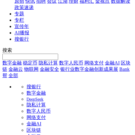
原创
快讯
招聘
会议
江湖
理财
福利汇
金视点
数据解读
政策速递
专题
专栏
宣传年
AI播报
搜银行
搜索
数字金融
稳定币
隐私计算
数字人民币
网络支付
金融AI
区块
链
金融云
物联网
金融安全
银行业数字金融创新成果展
Bank
帮
全部
搜银行
数字金融
DeepSeek
隐私计算
数字人民币
网络支付
金融AI
区块链