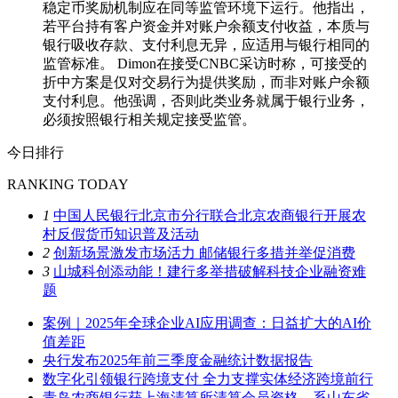
稳定币奖励机制应在同等监管环境下运行。他指出，
若平台持有客户资金并对账户余额支付收益，本质与
银行吸收存款、支付利息无异，应适用与银行相同的
监管标准。 Dimon在接受CNBC采访时称，可接受的
折中方案是仅对交易行为提供奖励，而非对账户余额
支付利息。他强调，否则此类业务就属于银行业务，
必须按照银行相关规定接受监管。
今日排行
RANKING TODAY
1
中国人民银行北京市分行联合北京农商银行开展农
村反假货币知识普及活动
2
创新场景激发市场活力 邮储银行多措并举促消费
3
山城科创添动能！建行多举措破解科技企业融资难
题
案例｜2025年全球企业AI应用调查：日益扩大的AI价
值差距
央行发布2025年前三季度金融统计数据报告
数字化引领银行跨境支付 全力支撑实体经济跨境前行
青岛农商银行获上海清算所清算会员资格，系山东省