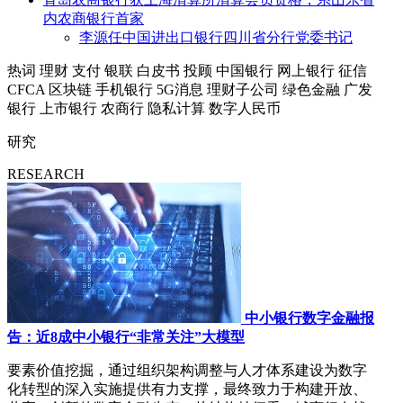
内农商银行首家
李源任中国进出口银行四川省分行党委书记
热词
理财
支付
银联
白皮书
投顾
中国银行
网上银行
征信
CFCA
区块链
手机银行
5G消息
理财子公司
绿色金融
广发
银行
上市银行
农商行
隐私计算
数字人民币
研究
RESEARCH
中小银行数字金融报
告：近8成中小银行“非常关注”大模型
要素价值挖掘，通过组织架构调整与人才体系建设为数字
化转型的深入实施提供有力支撑，最终致力于构建开放、