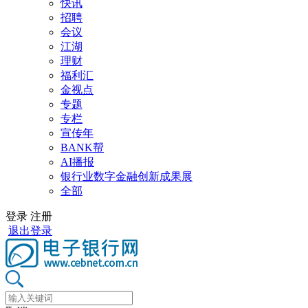
快讯
招聘
会议
江湖
理财
福利汇
金视点
专题
专栏
宣传年
BANK帮
AI播报
银行业数字金融创新成果展
全部
登录
注册
退出登录