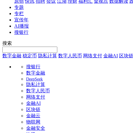
原创
快讯
招聘
会议
江湖
理财
福利汇
金视点
数据解读
专题
专栏
宣传年
AI播报
搜银行
搜索
数字金融
稳定币
隐私计算
数字人民币
网络支付
金融AI
区块
搜银行
数字金融
DeepSeek
隐私计算
数字人民币
网络支付
金融AI
区块链
金融云
物联网
金融安全