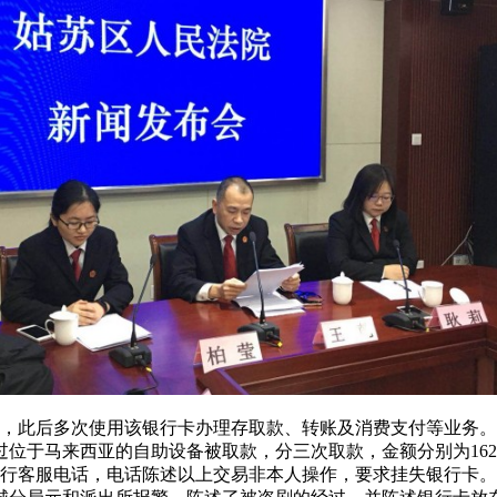
张，此后多次使用该银行卡办理存取款、转账及消费支付等业务。
位于马来西亚的自助设备被取款，分三次取款，金额分别为1629.16
拨打某银行客服电话，电话陈述以上交易非本人操作，要求挂失银行卡