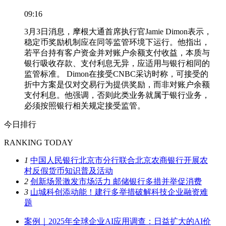
09:16
3月3日消息，摩根大通首席执行官Jamie Dimon表示，
稳定币奖励机制应在同等监管环境下运行。他指出，
若平台持有客户资金并对账户余额支付收益，本质与
银行吸收存款、支付利息无异，应适用与银行相同的
监管标准。 Dimon在接受CNBC采访时称，可接受的
折中方案是仅对交易行为提供奖励，而非对账户余额
支付利息。他强调，否则此类业务就属于银行业务，
必须按照银行相关规定接受监管。
今日排行
RANKING TODAY
1
中国人民银行北京市分行联合北京农商银行开展农
村反假货币知识普及活动
2
创新场景激发市场活力 邮储银行多措并举促消费
3
山城科创添动能！建行多举措破解科技企业融资难
题
案例｜2025年全球企业AI应用调查：日益扩大的AI价