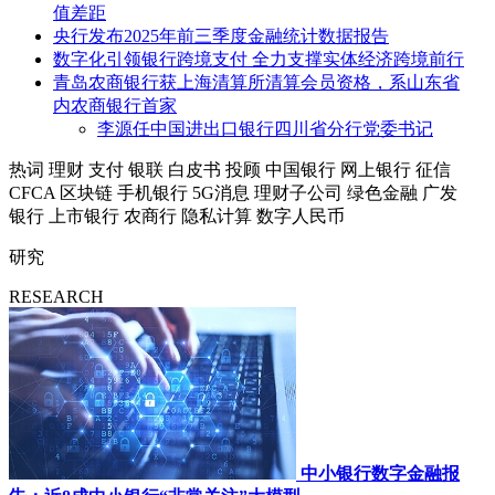
值差距
央行发布2025年前三季度金融统计数据报告
数字化引领银行跨境支付 全力支撑实体经济跨境前行
青岛农商银行获上海清算所清算会员资格，系山东省
内农商银行首家
李源任中国进出口银行四川省分行党委书记
热词
理财
支付
银联
白皮书
投顾
中国银行
网上银行
征信
CFCA
区块链
手机银行
5G消息
理财子公司
绿色金融
广发
银行
上市银行
农商行
隐私计算
数字人民币
研究
RESEARCH
中小银行数字金融报