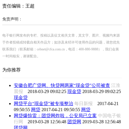
责任编辑：王超
免责声明：
电子银行网发布的专栏、投稿以及征文相关文章，其文字、图片、视频均来源
于作者投稿或转载自相关作品方；如涉及未经许可使用作品的问题，请您优先
联系我们（联系邮箱：cebnet@cfca.com.cn，电话：400-880-9888），我们会第
一时间核实，谢谢配合。
为你推荐
安徽合肥广贷网、快贷网两家“现金贷”公司被查
江淮
晨报
2018-03-29 09:02:25
现金贷
2018-03-29 09:02:25
现金贷
网贷平台“现金贷”被专项整治
每日新报
2017-04-21
09:50:55
网贷
2017-04-21 09:50:55
网贷
网贷爆惊雷：团贷网炸啦，公安局已立案
中国电子银
行网
2019-03-28 12:56:48
团贷网
2019-03-28 12:56:48
团贷网