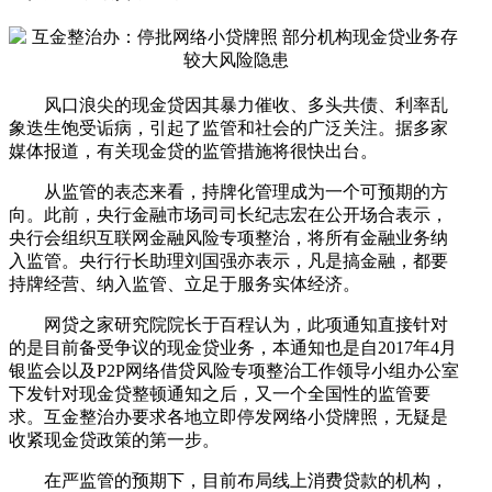
风口浪尖的现金贷因其暴力催收、多头共债、利率乱
象迭生饱受诟病，引起了监管和社会的广泛关注。据多家
媒体报道，有关现金贷的监管措施将很快出台。
从监管的表态来看，持牌化管理成为一个可预期的方
向。此前，央行金融市场司司长纪志宏在公开场合表示，
央行会组织互联网金融风险专项整治，将所有金融业务纳
入监管。央行行长助理刘国强亦表示，凡是搞金融，都要
持牌经营、纳入监管、立足于服务实体经济。
网贷之家研究院院长于百程认为，此项通知直接针对
的是目前备受争议的现金贷业务，本通知也是自2017年4月
银监会以及P2P网络借贷风险专项整治工作领导小组办公室
下发针对现金贷整顿通知之后，又一个全国性的监管要
求。互金整治办要求各地立即停发网络小贷牌照，无疑是
收紧现金贷政策的第一步。
在严监管的预期下，目前布局线上消费贷款的机构，