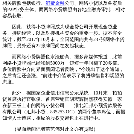
相关牌照包括银行、
消费金融
公司、网络小贷以及备案后
的P2P业务主体。而网络小贷牌照由各地金融办审批，相对
容易获取。
因此，获得小贷牌照成为现金贷公司开展现金贷业
务、持牌经营，以及对接机构资金的重要一步。据不完全
统计，截至2017年10月末，全国范围内共有237张网络小贷
牌照，另外还有22张牌照尚在发起状态。
而网络小贷牌照也水涨船高。据多家媒体报道，此前
网络小贷牌照已经涨到5000万，短短一年间翻了20多倍。
多位牌照中介向界面新闻记者反映，“今晚出了这个通知，
之后肯定还会涨。”前述中介皆表示了将捂牌惜售和观望的
态度。
此外，据国家企业信用信息公示系统，10月末，拍拍
贷首席执行官张俊、首席营销官胡宏辉悄然获得安徽一家
在新三板上市的网络小贷公司——淮北汇邦小额贷款股份
有限公司（汇邦小贷，835253.OC）的两个董事席位，而据
知情人士透露，相应的股权交易也正在进行中。
（界面新闻记者苗艺伟对此文亦有贡献）