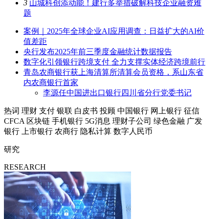
3
山城科创添动能！建行多举措破解科技企业融资难
题
案例｜2025年全球企业AI应用调查：日益扩大的AI价
值差距
央行发布2025年前三季度金融统计数据报告
数字化引领银行跨境支付 全力支撑实体经济跨境前行
青岛农商银行获上海清算所清算会员资格，系山东省
内农商银行首家
李源任中国进出口银行四川省分行党委书记
热词
理财
支付
银联
白皮书
投顾
中国银行
网上银行
征信
CFCA
区块链
手机银行
5G消息
理财子公司
绿色金融
广发
银行
上市银行
农商行
隐私计算
数字人民币
研究
RESEARCH