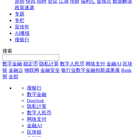
原创
快讯
招聘
会议
江湖
理财
福利汇
金视点
数据解读
政策速递
专题
专栏
宣传年
AI播报
搜银行
搜索
数字金融
稳定币
隐私计算
数字人民币
网络支付
金融AI
区块
链
金融云
物联网
金融安全
银行业数字金融创新成果展
Bank
帮
全部
搜银行
数字金融
DeepSeek
隐私计算
数字人民币
网络支付
金融AI
区块链