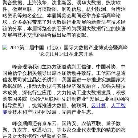
聚合数据、上海浪擎、沈北新区、璞华大数据、蚁坊软
件、微观互联、万博斯图、润乾信息、杭州数澜、台湾治
略资讯等知名企业。本届博览会期间还举办多场高峰论
坛，众多嘉宾带来了对大数据行业发展的新看法与技术经
验的分享，本届博览会的召开将为我国大数据行业的快速
发展与技术交流的融合做出应有的贡献。
峰会现场我们主办方还邀请到工信部、中国科协、中
国通信学会相关领导出席本届活动并致辞。工信部信息通
信发展司黄业晶处长讲到：我国需进一步推进实施国家大
数据战略，推动大数据与实体经济深度融合，加强关键技
术攻关，深化行业应用，大力推动工业大数据发展，积极
落实国务院《深化“互联网+先进制造业” 发展工业互联网的
指导意见》，统筹推进大数据、物联网、
云计算
、
人工智
能
等技术和产业协同发展，完善产业生态。
峰会期间还有京东云、国路安、农信互联、量子数
聚、九次方、软通动力、等多家企业代表带来的精彩的演
讲及对大数据行业经验的分享。