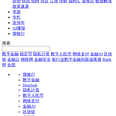
原创
快讯
招聘
会议
江湖
理财
福利汇
金视点
数据解读
政策速递
专题
专栏
宣传年
AI播报
搜银行
搜索
数字金融
稳定币
隐私计算
数字人民币
网络支付
金融AI
区块
链
金融云
物联网
金融安全
银行业数字金融创新成果展
Bank
帮
全部
搜银行
数字金融
DeepSeek
隐私计算
数字人民币
网络支付
金融AI
区块链