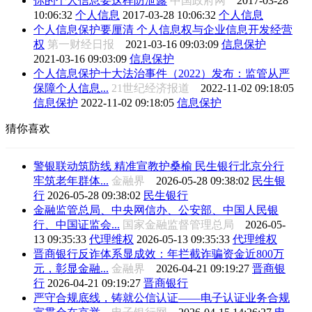
你的个人信息要这样防泄露
中国政府网
2017-03-28
10:06:32
个人信息
2017-03-28 10:06:32
个人信息
个人信息保护要厘清 个人信息权与企业信息开发经营
权
第一财经日报
2021-03-16 09:03:09
信息保护
2021-03-16 09:03:09
信息保护
个人信息保护十大法治事件（2022）发布：监管从严
保障个人信息...
21世纪经济报道
2022-11-02 09:18:05
信息保护
2022-11-02 09:18:05
信息保护
猜你喜欢
警银联动筑防线 精准宣教护桑榆 民生银行北京分行
牢筑老年群体...
金融界
2026-05-28 09:38:02
民生银
行
2026-05-28 09:38:02
民生银行
金融监管总局、中央网信办、公安部、中国人民银
行、中国证监会...
国家金融监督管理总局
2026-05-
13 09:35:33
代理维权
2026-05-13 09:35:33
代理维权
晋商银行反诈体系显成效：年拦截诈骗资金近800万
元，彰显金融...
金融界
2026-04-21 09:19:27
晋商银
行
2026-04-21 09:19:27
晋商银行
严守合规底线，铸就公信认证——电子认证业务合规