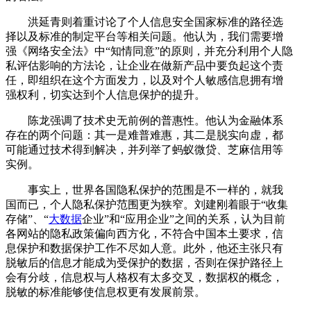
洪延青则着重讨论了个人信息安全国家标准的路径选
择以及标准的制定平台等相关问题。他认为，我们需要增
强《网络安全法》中“知情同意”的原则，并充分利用个人隐
私评估影响的方法论，让企业在做新产品中要负起这个责
任，即组织在这个方面发力，以及对个人敏感信息拥有增
强权利，切实达到个人信息保护的提升。
陈龙强调了技术史无前例的普惠性。他认为金融体系
存在的两个问题：其一是难普难惠，其二是脱实向虚，都
可能通过技术得到解决，并列举了蚂蚁微贷、芝麻信用等
实例。
事实上，世界各国隐私保护的范围是不一样的，就我
国而已，个人隐私保护范围更为狭窄。刘建刚着眼于“收集
存储”、“
大数据
企业”和“应用企业”之间的关系，认为目前
各网站的隐私政策偏向西方化，不符合中国本土要求，信
息保护和数据保护工作不尽如人意。此外，他还主张只有
脱敏后的信息才能成为受保护的数据，否则在保护路径上
会有分歧，信息权与人格权有太多交叉，数据权的概念，
脱敏的标准能够使信息权更有发展前景。