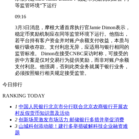
等监管环境”下运行
09:16
3月3日消息，摩根大通首席执行官Jamie Dimon表示，
稳定币奖励机制应在同等监管环境下运行。他指出，
若平台持有客户资金并对账户余额支付收益，本质与
银行吸收存款、支付利息无异，应适用与银行相同的
监管标准。 Dimon在接受CNBC采访时称，可接受的
折中方案是仅对交易行为提供奖励，而非对账户余额
支付利息。他强调，否则此类业务就属于银行业务，
必须按照银行相关规定接受监管。
今日排行
RANKING TODAY
1
中国人民银行北京市分行联合北京农商银行开展农
村反假货币知识普及活动
2
创新场景激发市场活力 邮储银行多措并举促消费
3
山城科创添动能！建行多举措破解科技企业融资难
题