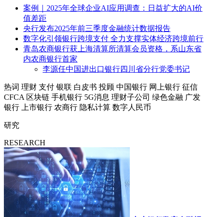
案例｜2025年全球企业AI应用调查：日益扩大的AI价
值差距
央行发布2025年前三季度金融统计数据报告
数字化引领银行跨境支付 全力支撑实体经济跨境前行
青岛农商银行获上海清算所清算会员资格，系山东省
内农商银行首家
李源任中国进出口银行四川省分行党委书记
热词
理财
支付
银联
白皮书
投顾
中国银行
网上银行
征信
CFCA
区块链
手机银行
5G消息
理财子公司
绿色金融
广发
银行
上市银行
农商行
隐私计算
数字人民币
研究
RESEARCH