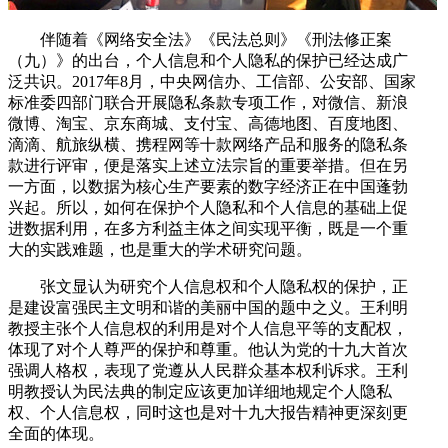
伴随着《网络安全法》《民法总则》《刑法修正案
（九）》的出台，个人信息和个人隐私的保护已经达成广
泛共识。2017年8月，中央网信办、工信部、公安部、国家
标准委四部门联合开展隐私条款专项工作，对微信、新浪
微博、淘宝、京东商城、支付宝、高德地图、百度地图、
滴滴、航旅纵横、携程网等十款网络产品和服务的隐私条
款进行评审，便是落实上述立法宗旨的重要举措。但在另
一方面，以数据为核心生产要素的数字经济正在中国蓬勃
兴起。所以，如何在保护个人隐私和个人信息的基础上促
进数据利用，在多方利益主体之间实现平衡，既是一个重
大的实践难题，也是重大的学术研究问题。
张文显认为研究个人信息权和个人隐私权的保护，正
是建设富强民主文明和谐的美丽中国的题中之义。王利明
教授主张个人信息权的利用是对个人信息平等的支配权，
体现了对个人尊严的保护和尊重。他认为党的十九大首次
强调人格权，表现了党遵从人民群众基本权利诉求。王利
明教授认为民法典的制定应该更加详细地规定个人隐私
权、个人信息权，同时这也是对十九大报告精神更深刻更
全面的体现。