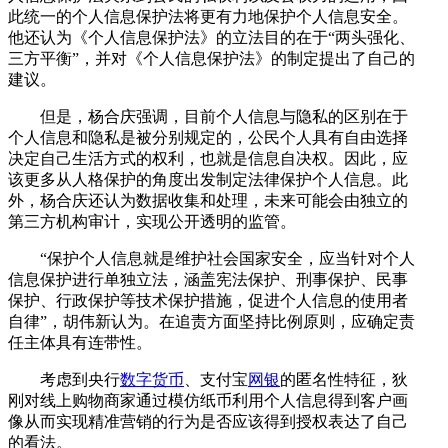
此统一的个人信息保护法将更有力地保护个人信息安全。
他还认为《个人信息保护法》的立法目的在于“两头强化、
三方平衡”，并对《个人信息保护法》的制定提出了自己的
建议。
但是，杨合庆强调，目前个人信息与隐私的区别在于
个人信息和隐私是被分别规定的，公民个人具有自由选择
决定自己生活方式的权利，也就是信息自决权。因此，应
该更多从人格保护的角度出发制定法律保护个人信息。此
外，杨合庆还认为数据收集和处理，未来可能会由独立的
第三方机构审计，实现公开透明的监管。
“保护个人信息就是维护社会国家安全，应当针对个人
信息保护进行单独立法，涵盖宪法保护、刑事保护、民事
保护、行政保护等技术保护措施，促进个人信息的使用者
自律”，胡伟新认为。在追责方面坚持比例原则，应确定责
任主体具有连带性。
考虑到央行
数字货币
、支付宝
网银
的匿名性特征，狄
刚对线上购物商家通过模仿纸币利用个人信息得到客户画
像从而实现精准营销的行为是否应该得到授权表达了自己
的看法。