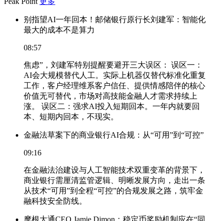
Peak Point
更多
别指望AI一年回本！邮储银行原行长刘建军：智能化
最大的成本不是算力
08:57
焦虑”，刘建军特别提醒要避开三大误区： 误区一：
AI会大规模替代人工。实际上机器仅替代标准化重复
工作，客户经理维系客户信任、提供情感陪伴的核心
价值无可替代，市场对高技能金融人才需求持续上
涨。 误区二：强求AI投入短期回本。一年内就要回
本、短期内回本，不现实。
金融法草案下的商业银行AI合规：从“可用”到“可控”
09:16
在金融法治建设与人工智能技术双重变革的背景下，
商业银行需厘清监管逻辑、明晰发展方向，走出一条
从技术“可用”到全程“可控”的合规发展之路，筑牢金
融科技安全防线。
摩根大通CEO Jamie Dimon：稳定币奖励机制应在“同