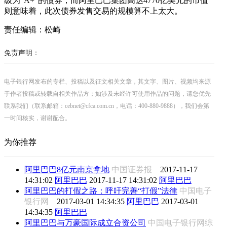
级为“A+”的债券，而阿里巴巴集团高达4770亿美元的市值
则意味着，此次债券发售交易的规模算不上太大。
责任编辑：松崎
免责声明：
电子银行网发布的专栏、投稿以及征文相关文章，其文字、图片、视频均来源
于作者投稿或转载自相关作品方；如涉及未经许可使用作品的问题，请您优先
联系我们（联系邮箱：cebnet@cfca.com.cn，电话：400-880-9888），我们会第
一时间核实，谢谢配合。
为你推荐
阿里巴巴8亿元南京拿地
中国证券报
2017-11-17
14:31:02
阿里巴巴
2017-11-17 14:31:02
阿里巴巴
阿里巴巴的打假之路：呼吁完善“打假”法律
中国电子
银行网
2017-03-01 14:34:35
阿里巴巴
2017-03-01
14:34:35
阿里巴巴
阿里巴巴与万豪国际成立合资公司
中国电子银行网综