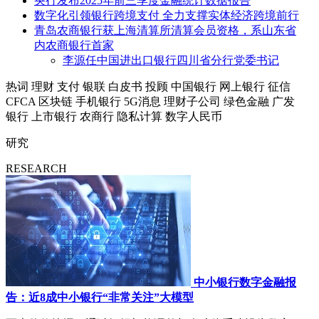
央行发布2025年前三季度金融统计数据报告
数字化引领银行跨境支付 全力支撑实体经济跨境前行
青岛农商银行获上海清算所清算会员资格，系山东省
内农商银行首家
李源任中国进出口银行四川省分行党委书记
热词
理财
支付
银联
白皮书
投顾
中国银行
网上银行
征信
CFCA
区块链
手机银行
5G消息
理财子公司
绿色金融
广发
银行
上市银行
农商行
隐私计算
数字人民币
研究
RESEARCH
中小银行数字金融报
告：近8成中小银行“非常关注”大模型