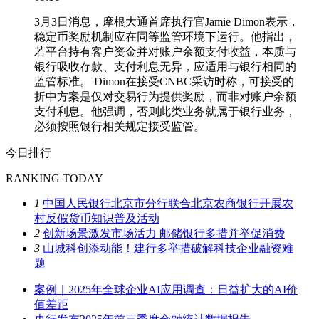
3月3日消息，摩根大通首席执行官Jamie Dimon表示，
稳定币奖励机制应在同等监管环境下运行。他指出，
若平台持有客户资金并对账户余额支付收益，本质与
银行吸收存款、支付利息无异，应适用与银行相同的
监管标准。 Dimon在接受CNBC采访时称，可接受的
折中方案是仅对交易行为提供奖励，而非对账户余额
支付利息。他强调，否则此类业务就属于银行业务，
必须按照银行相关规定接受监管。
今日排行
RANKING TODAY
1
中国人民银行北京市分行联合北京农商银行开展农
村反假货币知识普及活动
2
创新场景激发市场活力 邮储银行多措并举促消费
3
山城科创添动能！建行多举措破解科技企业融资难
题
案例｜2025年全球企业AI应用调查：日益扩大的AI价
值差距