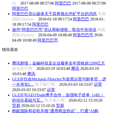
合
2017-08-08 08:57:06
阿里巴巴
2017-08-08 08:57:06
阿里巴巴
阿里巴巴否认媒体关于其将推出挖矿平台的消息
凤凰
国际iMarkets
2018-01-18 09:17:54
阿里巴巴
2018-01-
18 09:17:54
阿里巴巴
迪拜“阿里巴巴币”否认商标侵权：取自中东传说
凤凰
国际iMarkets
2018-04-09 10:08:49
阿里巴巴币
2018-
04-09 10:08:49
阿里巴巴币
猜你喜欢
腾讯财报：金融科技及企业服务全年营收超2200亿元
移动支付网
2026-03-19 10:03:48
腾讯
2026-03-19
10:03:48
腾讯
GLEIF任命Michaela Fleischer为首席运营与财务官，进
一步夯实L...
电子银行网
2026-03-03 16:33:07
运营
2026-03-03 16:33:07
运营
GLEIF与AEOTrade携手合作，加强电子提单（eBL）
的信任基础与互...
电子银行网
2026-02-12 15:10:26
贸易
2026-02-12 15:10:26
贸易
蚂蚁国际和谷歌共推“通用商业协议”，打通“AI购