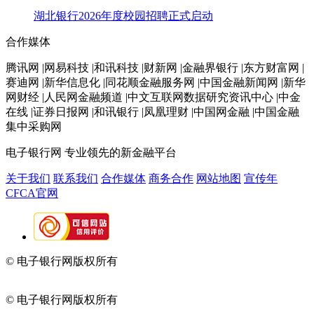
湖北银行2026年度校园招聘正式启动
合作媒体
腾讯网 |网易科技 |和讯科技 |财新网 |金融界银行 |东方财富网 |
赛迪网 |新华信息化 |同花顺金融服务网 |中国金融新闻网 |新华
网财经 |人民网金融频道 |中文互联网数据研究资讯中心 |中金
在线 |证券日报网 |和讯银行 |凤凰理财 |中国网金融 |中国金融
集中采购网
电子银行网
专业领先的新金融平台
关于我们
联系我们
合作媒体
商务合作
网站地图
宣传年
CFCA官网
© 电子银行网版权所有
京ICP备05045998号-2
京公网安备
11010202009082
© 电子银行网版权所有
京ICP备05045998号-2
京公网安备
11010202009082