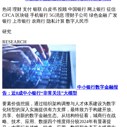
热词
理财
支付
银联
白皮书
投顾
中国银行
网上银行
征信
CFCA
区块链
手机银行
5G消息
理财子公司
绿色金融
广发
银行
上市银行
农商行
隐私计算
数字人民币
研究
RESEARCH
中小银行数字金融报
告：近8成中小银行“非常关注”大模型
要素价值挖掘，通过组织架构调整与人才体系建设为数字
化转型的深入实施提供有力支撑，最终致力于构建开放、
共享、创新的数字金融生态。从结构特征看，城商行在战
略、技术、应用、数据四个维度得分较2024年有显著提