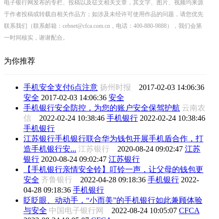
电子银行网发布的专栏、投稿以及征文相关文章，其文字、图片、视频均来源
于作者投稿或转载自相关作品方；如涉及未经许可使用作品的问题，请您优先
联系我们（联系邮箱：cebnet@cfca.com.cn，电话：400-880-9888），我们会第
一时间核实，谢谢配合。
为你推荐
手机安全支付6点注意
扬州时报
2017-02-03 14:06:36
安全
2017-02-03 14:06:36
安全
手机银行安全防控，为您的账户安全保驾护航
云南农
信
2022-02-24 10:38:46
手机银行
2022-02-24 10:38:46
手机银行
江苏银行手机银行联合华为钱包开展手机盾合作，打
造手机银行安...
江苏银行
2020-08-24 09:02:47
江苏
银行
2020-08-24 09:02:47
江苏银行
【手机银行亲情安全铃】叮铃一声，让父母的钱包更
安全
齐鲁银行
2022-04-28 09:18:36
手机银行
2022-
04-28 09:18:36
手机银行
眨眨眼、动动手，“小而美”的手机银行如此兼顾体验
与安全
中国电子银行网
2022-08-24 10:05:07
CFCA