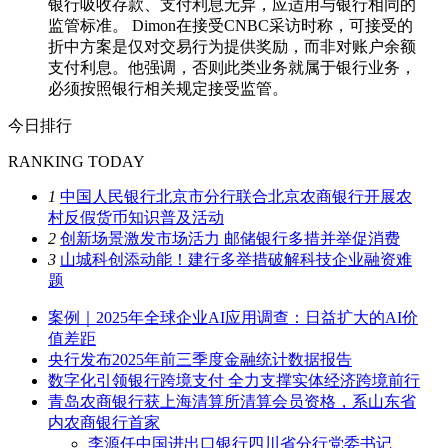
银行吸收存款、支付利息无异，应适用与银行相同的
监管标准。 Dimon在接受CNBC采访时称，可接受的
折中方案是仅对交易行为提供奖励，而非对账户余额
支付利息。他强调，否则此类业务就属于银行业务，
必须按照银行相关规定接受监管。
今日排行
RANKING TODAY
1
中国人民银行北京市分行联合北京农商银行开展农
村反假货币知识普及活动
2
创新场景激发市场活力 邮储银行多措并举促消费
3
山城科创添动能！建行多举措破解科技企业融资难
题
案例｜2025年全球企业AI应用调查：日益扩大的AI价
值差距
央行发布2025年前三季度金融统计数据报告
数字化引领银行跨境支付 全力支撑实体经济跨境前行
青岛农商银行获上海清算所清算会员资格，系山东省
内农商银行首家
李源任中国进出口银行四川省分行党委书记