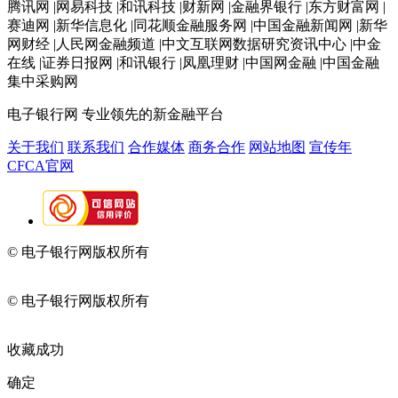
腾讯网 |网易科技 |和讯科技 |财新网 |金融界银行 |东方财富网 |
赛迪网 |新华信息化 |同花顺金融服务网 |中国金融新闻网 |新华
网财经 |人民网金融频道 |中文互联网数据研究资讯中心 |中金
在线 |证券日报网 |和讯银行 |凤凰理财 |中国网金融 |中国金融
集中采购网
电子银行网
专业领先的新金融平台
关于我们
联系我们
合作媒体
商务合作
网站地图
宣传年
CFCA官网
© 电子银行网版权所有
京ICP备05045998号-2
京公网安备
11010202009082
© 电子银行网版权所有
京ICP备05045998号-2
京公网安备
11010202009082
收藏成功
确定