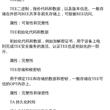
TEE二进制，报价代码和数据，以及版本信息。一般存
储在外部与REE共享非易失存储上，可能被REE访问。
属性：可靠性和完整性
TEE初始化代码和数据
初始化代码和数据，例如加解密证书，用于设备上电
到完成TEE安全服务的激活。认证TEE也是初始化的一部
分。
属性：完整性
TEE存储和根密钥
用于绑定TEE和存储的数据和密钥，一般存储在TEE可
信的OPT内存上。
属性：完整性和保密性
TA 持久化时间