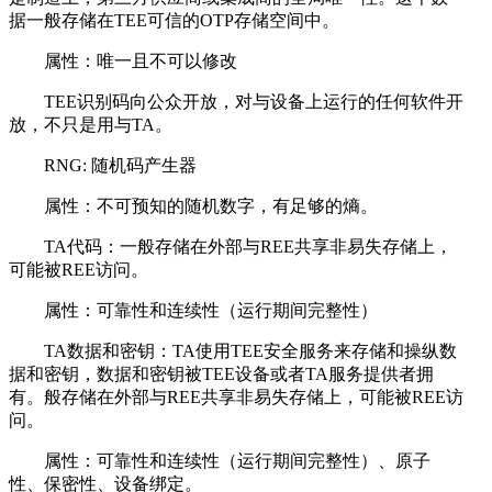
据一般存储在TEE可信的OTP存储空间中。
属性：唯一且不可以修改
TEE识别码向公众开放，对与设备上运行的任何软件开
放，不只是用与TA。
RNG: 随机码产生器
属性：不可预知的随机数字，有足够的熵。
TA代码：一般存储在外部与REE共享非易失存储上，
可能被REE访问。
属性：可靠性和连续性（运行期间完整性）
TA数据和密钥：TA使用TEE安全服务来存储和操纵数
据和密钥，数据和密钥被TEE设备或者TA服务提供者拥
有。般存储在外部与REE共享非易失存储上，可能被REE访
问。
属性：可靠性和连续性（运行期间完整性）、原子
性、保密性、设备绑定。