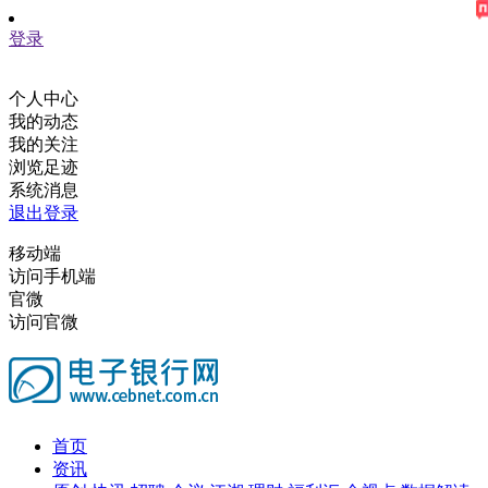
登录
个人中心
我的动态
我的关注
浏览足迹
系统消息
退出登录
移动端
访问手机端
官微
访问官微
首页
资讯