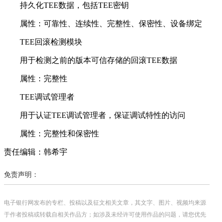
持久化TEE数据，包括TEE密钥
属性：可靠性、连续性、完整性、保密性、设备绑定
TEE回滚检测模块
用于检测之前的版本可信存储的回滚TEE数据
属性：完整性
TEE调试管理者
用于认证TEE调试管理者，保证调试特性的访问
属性：完整性和保密性
责任编辑：韩希宇
免责声明：
电子银行网发布的专栏、投稿以及征文相关文章，其文字、图片、视频均来源
于作者投稿或转载自相关作品方；如涉及未经许可使用作品的问题，请您优先