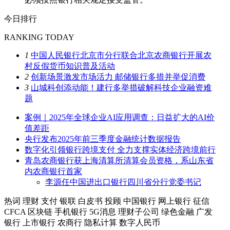
今日排行
RANKING TODAY
1
中国人民银行北京市分行联合北京农商银行开展农
村反假货币知识普及活动
2
创新场景激发市场活力 邮储银行多措并举促消费
3
山城科创添动能！建行多举措破解科技企业融资难
题
案例｜2025年全球企业AI应用调查：日益扩大的AI价
值差距
央行发布2025年前三季度金融统计数据报告
数字化引领银行跨境支付 全力支撑实体经济跨境前行
青岛农商银行获上海清算所清算会员资格，系山东省
内农商银行首家
李源任中国进出口银行四川省分行党委书记
热词
理财
支付
银联
白皮书
投顾
中国银行
网上银行
征信
CFCA
区块链
手机银行
5G消息
理财子公司
绿色金融
广发
银行
上市银行
农商行
隐私计算
数字人民币