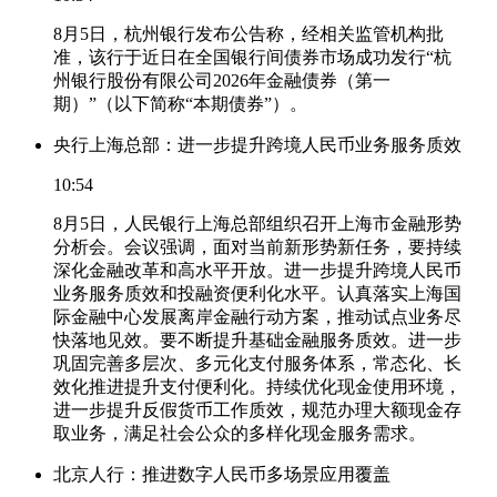
8月5日，杭州银行发布公告称，经相关监管机构批
准，该行于近日在全国银行间债券市场成功发行“杭
州银行股份有限公司2026年金融债券（第一
期）”（以下简称“本期债券”）。
央行上海总部：进一步提升跨境人民币业务服务质效
10:54
8月5日，人民银行上海总部组织召开上海市金融形势
分析会。会议强调，面对当前新形势新任务，要持续
深化金融改革和高水平开放。进一步提升跨境人民币
业务服务质效和投融资便利化水平。认真落实上海国
际金融中心发展离岸金融行动方案，推动试点业务尽
快落地见效。要不断提升基础金融服务质效。进一步
巩固完善多层次、多元化支付服务体系，常态化、长
效化推进提升支付便利化。持续优化现金使用环境，
进一步提升反假货币工作质效，规范办理大额现金存
取业务，满足社会公众的多样化现金服务需求。
北京人行：推进数字人民币多场景应用覆盖