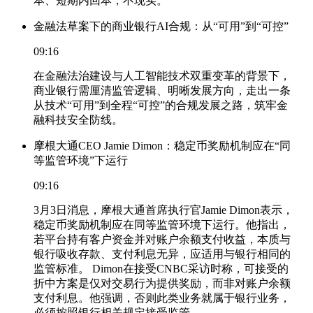
本、短期内回本，不现实。
金融法草案下的商业银行AI合规：从“可用”到“可控”
09:16
在金融法治建设与人工智能技术双重变革的背景下，
商业银行需厘清监管逻辑、明晰发展方向，走出一条
从技术“可用”到全程“可控”的合规发展之路，筑牢金
融科技安全防线。
摩根大通CEO Jamie Dimon：稳定币奖励机制应在“同
等监管环境”下运行
09:16
3月3日消息，摩根大通首席执行官Jamie Dimon表示，
稳定币奖励机制应在同等监管环境下运行。他指出，
若平台持有客户资金并对账户余额支付收益，本质与
银行吸收存款、支付利息无异，应适用与银行相同的
监管标准。 Dimon在接受CNBC采访时称，可接受的
折中方案是仅对交易行为提供奖励，而非对账户余额
支付利息。他强调，否则此类业务就属于银行业务，
必须按照银行相关规定接受监管。