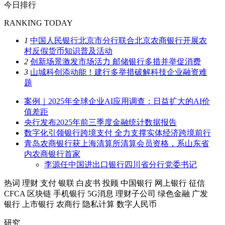
今日排行
RANKING TODAY
1
中国人民银行北京市分行联合北京农商银行开展农
村反假货币知识普及活动
2
创新场景激发市场活力 邮储银行多措并举促消费
3
山城科创添动能！建行多举措破解科技企业融资难
题
案例｜2025年全球企业AI应用调查：日益扩大的AI价
值差距
央行发布2025年前三季度金融统计数据报告
数字化引领银行跨境支付 全力支撑实体经济跨境前行
青岛农商银行获上海清算所清算会员资格，系山东省
内农商银行首家
李源任中国进出口银行四川省分行党委书记
热词
理财
支付
银联
白皮书
投顾
中国银行
网上银行
征信
CFCA
区块链
手机银行
5G消息
理财子公司
绿色金融
广发
银行
上市银行
农商行
隐私计算
数字人民币
研究