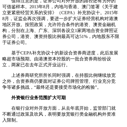
值得注意的是，证券公司对外开放的路径还有另外的
可借鉴样本。2013年8月，内地与香港、澳门签署《关于建
立更紧密经贸关系的安排》（CEPA）补充协议十。2015年
8月，证监会再次强调，要进一步扩大证券经营机构对港澳
地区开放。按照政策，允许符合条件的港资、澳资金融机
构，分别在上海、广东、深圳各设立1家两地合资全牌照证
券公司，港资、澳资持股比例最高可达51%，内地股东不限
于证券公司。
基于CEPA补充协议十的新设合资券商进度，此后发展
略超市场预期。由港澳资本控股的一批合资券商纷纷设
立，两家已在去年正式开业运行。
上述券商研究所所长同时强调，在持股比例继续放宽
之外，合资券商仍要面对证券公司牌照管理、行业充分竞
争等诸多挑战，“最终还是要接受市场化的检验”。
外资银行业务范围扩大可期
在银行业对外开放方面，从去年底开始，监管部门就
不断通过政策及吹风，表明要放宽银行类金融机构外资准
入限制。