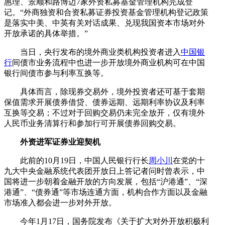
惠理、景顺和路博迈7家外资私募基金管理机构完成登
记。“外商独资和合资私募证券投资基金管理机构登记政策
是落实中美、中英有关对话成果、兑现我国资本市场对外
开放承诺的具体举措。”
当日，央行发布的境外商业类机构投资者进入
中国银
行
间债市业务流程中也进一步开放境外商业机构可在中国
银行间债市参与利率互换等。
具体而言，除现券交易外，境外投资者还可基于套期
保值需求开展债券借贷、债券远期、远期利率协议及利率
互换等交易；不过对于回购交易仍未完全放开，仅有境外
人民币业务清算行和参加行可开展债券回购交易。
外资进军证券业迎契机
此前的10月19日，中国人民银行行长
周小川
在党的十
九大中央金融系统代表团开放日上答记者问时曾表示，中
国将进一步朝着金融开放的方向发展，包括“沪港通”、“深
港通”、“债券通”等市场连通方面，机构合作方面以及金融
市场准入都会进一步对外开放。
今年1月17日，国务院发布《关于扩大对外开放积极利