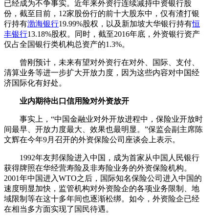
已经成为不争事实。近年来外资行连续减持中资银行股
份，截至目前，12家股份行的前十大股东中，仅有渣打银
行持有
渤海银行
19.99%股权，以及新加坡大华银行持有
恒
丰银行
13.18%股权。同时，截至2016年底，外资银行资产
仅占全国银行类机构总资产的1.3%。
曾刚预计，未来有望对外资行在对外、国际、支付、
清算业务等进一步扩大开放力度，因为这些内容对中国经
济国际化有好处。
业内期待出口信用险对外资放开
事实上，“中国金融业对外开放进程中，保险业开放时
间最早、开放力度最大、效果也最明显。”保监会副主席陈
文辉在今年9月召开的外资保险公司座谈会上表示。
1992年友邦保险进入中国，成为首家从中国人民银行
获得牌照在华经营寿险及非寿险业务的外资保险机构。
2001年中国进入WTO之后，国际知名保险公司进入中国的
速度明显加快，监管机构对外资险企的各项业务限制、地
域限制等在这十多年间也逐渐松绑。如今，外资险企已经
在相当多方面实现了国民待遇。